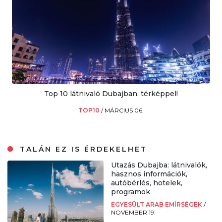
Top 10 látnivaló Dubajban, térképpel!
TOP10
/
MÁRCIUS 06.
TALÁN EZ IS ÉRDEKELHET
Utazás Dubajba: látnivalók,
hasznos információk,
autóbérlés, hotelek,
programok
EGYESÜLT ARAB EMÍRSÉGEK
/
NOVEMBER 19.