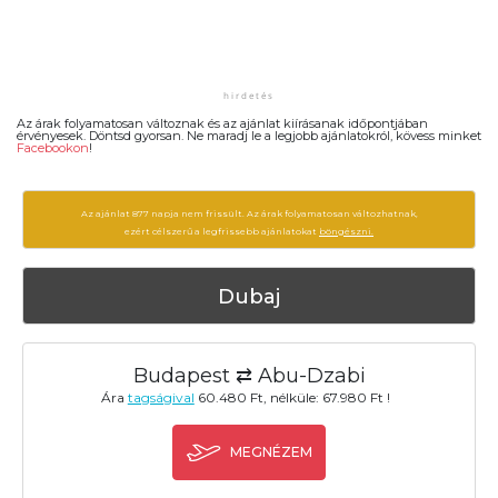
Az árak folyamatosan változnak és az ajánlat kiírásanak időpontjában
érvényesek. Döntsd gyorsan. Ne maradj le a legjobb ajánlatokról, kövess minket
Facebookon
!
Az ajánlat 877 napja nem frissült. Az árak folyamatosan változhatnak,
ezért célszerű a legfrissebb ajánlatokat
böngészni.
Dubaj
Budapest ⇄ Abu-Dzabi
Ára
tagságival
60.480 Ft, nélküle: 67.980 Ft !
MEGNÉZEM