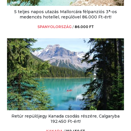
5 teljes napos utazás Mallorcára félpanziós 3*-os
medencés hotellel, repülővel 86.000 Ft-ért!
SPANYOLORSZÁG
/
86.000 FT
Retúr repülőjegy Kanada csodás részére, Calgaryba
192.450 Ft-ért!