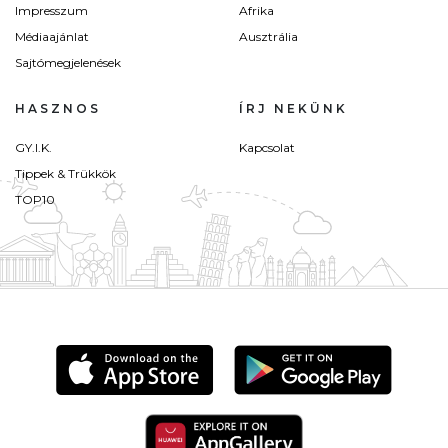
Impresszum
Afrika
Médiaajánlat
Ausztrália
Sajtómegjelenések
HASZNOS
ÍRJ NEKÜNK
GY.I.K.
Kapcsolat
Tippek & Trükkök
TOP10