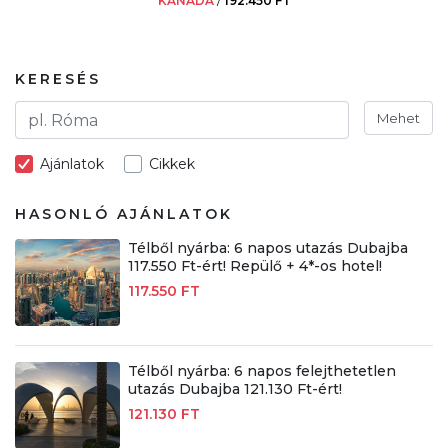
KANADA
/
192.450 FT
KERESÉS
Mehet
Ajánlatok
Cikkek
HASONLÓ AJÁNLATOK
Télből nyárba: 6 napos utazás Dubajba
117.550 Ft-ért! Repülő + 4*-os hotel!
117.550 FT
Télből nyárba: 6 napos felejthetetlen
utazás Dubajba 121.130 Ft-ért!
121.130 FT