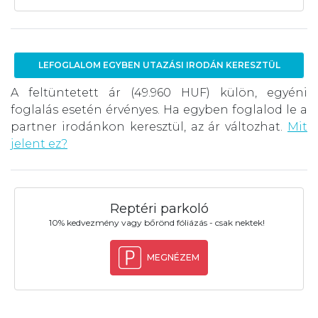
LEFOGLALOM EGYBEN UTAZÁSI IRODÁN KERESZTÜL
A feltüntetett ár (49.960 HUF) külön, egyéni
foglalás esetén érvényes. Ha egyben foglalod le a
partner irodánkon keresztül, az ár változhat.
Mit
jelent ez?
Reptéri parkoló
10% kedvezmény vagy bőrönd fóliázás - csak nektek!
MEGNÉZEM