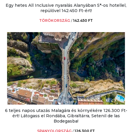
Egy hetes All Inclusive nyaralás Alanyában 5*-os hotellel,
repülővel 142.450 Ft-ért!
TÖRÖKORSZÁG
/
142.450 FT
6 teljes napos utazás Malagára és környékére 126.300 Ft-
ért! Látogass el Rondába, Gibraltárra, Setenil de las
Bodegasba!
SPANYOLORSZÁG
/
126.300 FT