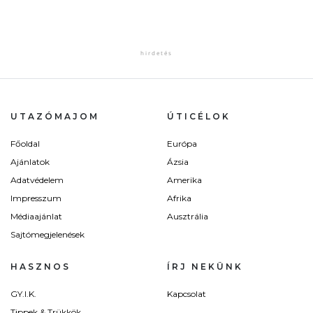
UTAZÓMAJOM
ÚTICÉLOK
Főoldal
Európa
Ajánlatok
Ázsia
Adatvédelem
Amerika
Impresszum
Afrika
Médiaajánlat
Ausztrália
Sajtómegjelenések
HASZNOS
ÍRJ NEKÜNK
GY.I.K.
Kapcsolat
Tippek & Trükkök