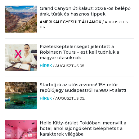
Grand Canyon útikalauz: 2026-os belépő
árak, túrák és hasznos tippek
AMERIKAI EGYESÜLT ÁLLAMOK
/
AUGUSZTUS
06.
Fizetésképtelenséget jelentett a
Robinson Tours – ezt kell tudniuk a
magyar utasoknak
HÍREK
/
AUGUSZTUS 05.
Startolj rá az utószezonra! 15+ retúr
repülőjegy Budapestről 18.980 Ft alatt!
HÍREK
/
AUGUSZTUS 05.
Hello Kitty-őrület Tokióban: megnyílt a
hotel, ahol rajongóként beléphetsz a
karakterek világába