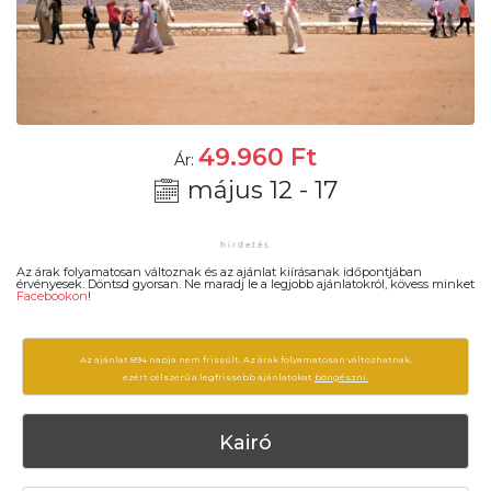
49.960
Ft
Ár:
május 12 - 17
Az árak folyamatosan változnak és az ajánlat kiírásanak időpontjában
érvényesek. Döntsd gyorsan. Ne maradj le a legjobb ajánlatokról, kövess minket
Facebookon
!
Az ajánlat 894 napja nem frissült. Az árak folyamatosan változhatnak,
ezért célszerű a legfrissebb ajánlatokat
böngészni.
Kairó