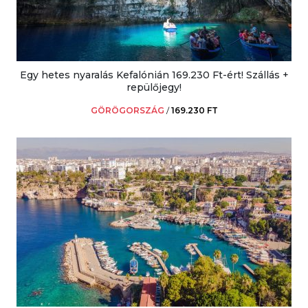
Egy hetes nyaralás Kefalónián 169.230 Ft-ért! Szállás +
repülőjegy!
GÖRÖGORSZÁG
/
169.230 FT