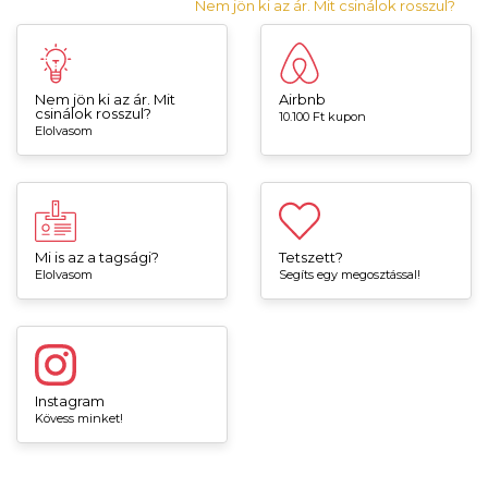
Nem jön ki az ár. Mit csinálok rosszul?
Nem jön ki az ár. Mit
Airbnb
csinálok rosszul?
10.100 Ft kupon
Elolvasom
Mi is az a tagsági?
Tetszett?
Elolvasom
Segíts egy megosztással!
Instagram
Kövess minket!