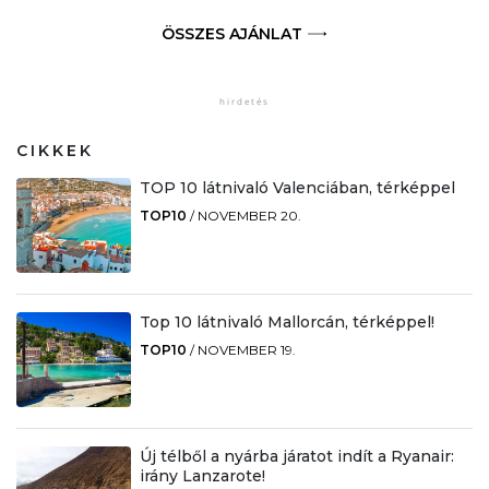
ÖSSZES AJÁNLAT
CIKKEK
TOP 10 látnivaló Valenciában, térképpel
TOP10
/
NOVEMBER 20.
Top 10 látnivaló Mallorcán, térképpel!
TOP10
/
NOVEMBER 19.
Új télből a nyárba járatot indít a Ryanair:
irány Lanzarote!