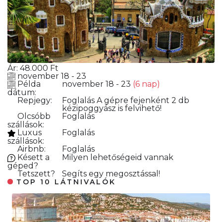
Ár:
48.000
Ft
november 18 - 23
Példa
november 18 - 23
(6 nap)
dátum:
Repjegy:
Foglalás
A gépre fejenként 2 db
kézipoggyász is felvihető!
Olcsóbb
Foglalás
szállások:
Luxus
Foglalás
szállások:
Airbnb:
Foglalás
Késett a
Milyen lehetőségeid vannak
géped?
Tetszett?
Segíts egy megosztással!
TOP 10 LÁTNIVALÓK