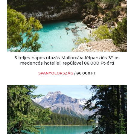
5 teljes napos utazás Mallorcára félpanziós 3*-os
medencés hotellel, repülővel 86.000 Ft-ért!
SPANYOLORSZÁG
/
86.000 FT