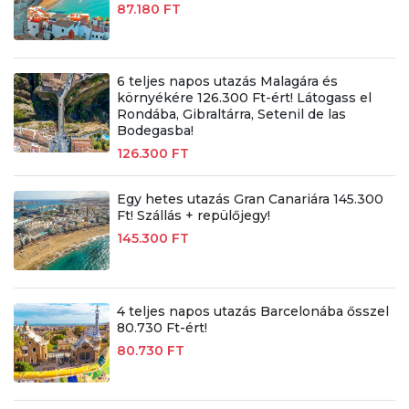
87.180 FT
6 teljes napos utazás Malagára és
környékére 126.300 Ft-ért! Látogass el
Rondába, Gibraltárra, Setenil de las
Bodegasba!
126.300 FT
Egy hetes utazás Gran Canariára 145.300
Ft! Szállás + repülőjegy!
145.300 FT
4 teljes napos utazás Barcelonába ősszel
80.730 Ft-ért!
80.730 FT