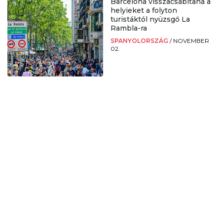
Barcelona visszacsábítaná a
helyieket a folyton
turistáktól nyüzsgő La
Rambla-ra
SPANYOLORSZÁG
/
NOVEMBER
02.