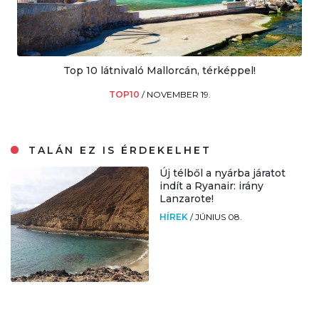
Top 10 látnivaló Mallorcán, térképpel!
TOP10
/
NOVEMBER 19.
TALÁN EZ IS ÉRDEKELHET
Új télből a nyárba járatot
indít a Ryanair: irány
Lanzarote!
HÍREK
/
JÚNIUS 08.