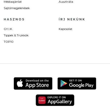
Médiaajánlat
Ausztrália
Sajtómegjelenések
HASZNOS
ÍRJ NEKÜNK
GY.I.K.
Kapcsolat
Tippek & Trükkök
TOP10