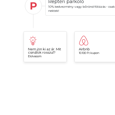
Reptéri parkoló
P
10% kedvezmény vagy bőrönd fóliázás - csak
nektek!
Nem jön ki az ár. Mit
Airbnb
csinálok rosszul?
10.100 Ft kupon
Elolvasom