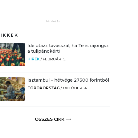
CIKKEK
Ide utazz tavasszal, ha Te is rajongsz
a tulipánokért!
HÍREK
/
FEBRUÁR 15.
Isztambul – hétvége 27300 forintból
TÖRÖKORSZÁG
/
OKTÓBER 14.
ÖSSZES CIKK