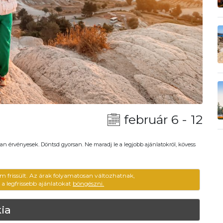
február 6 - 12
an érvényesek. Döntsd gyorsan. Ne maradj le a legjobb ajánlatokról, kövess
m frissült. Az árak folyamatosan változhatnak,
ű a legfrissebb ajánlatokat
böngészni.
ia