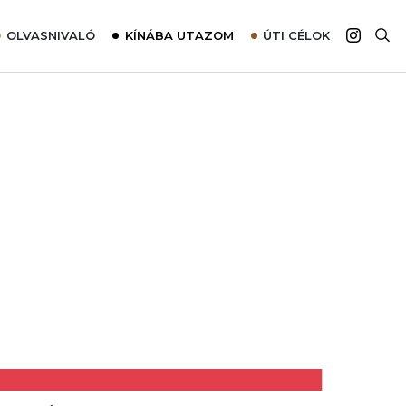
OLVASNIVALÓ
KÍNÁBA UTAZOM
ÚTI CÉLOK
Top 10 látnivalók térképpel
Európa
Tudnivalók az ajánlatok lefoglalásához
Ázsia
Tippek & Trükkök
Amerika
Utazómajom – CitySIM kártya a világutazóknak
Afrika
Interjú
Ausztrália
Élménybeszámolók
Szállodalátogatás
Sajtómegjelenések