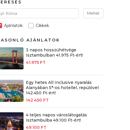
KERESÉS
Mehet
Ajánlatok
Cikkek
HASONLÓ AJÁNLATOK
3 napos hosszúhétvége
Isztambulban 41.975 Ft-ért!
41.975 FT
Egy hetes All Inclusive nyaralás
Alanyában 5*-os hotellel, repülővel
142.450 Ft-ért!
142.450 FT
4 teljes napos városlátogatás
Isztambulba 49.100 Ft-ért!
49.100 FT