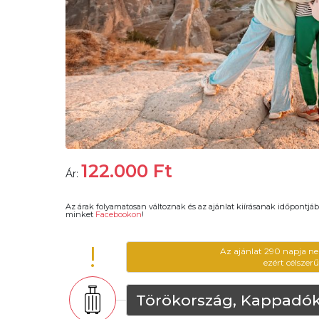
122.000
Ft
Ár:
Az árak folyamatosan változnak és az ajánlat kiírásanak időpontjáb
minket
Facebookon
!
!
Az ajánlat 290 napja ne
ezért célszer
Törökország, Kappadók