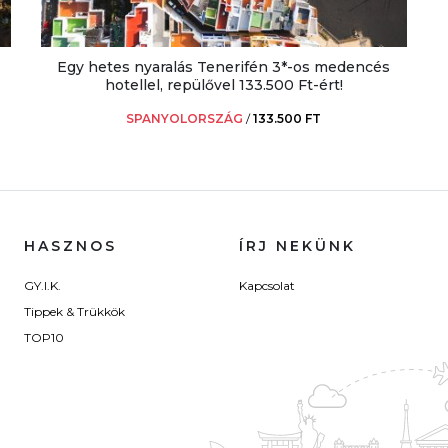
Egy hetes nyaralás Tenerifén 3*-os medencés
hotellel, repülővel 133.500 Ft-ért!
SPANYOLORSZÁG
/
133.500 FT
HASZNOS
ÍRJ NEKÜNK
GY.I.K.
Kapcsolat
Tippek & Trükkök
TOP10