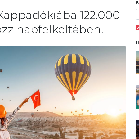
 Kappadókiába 122.000
ozz napfelkeltében!