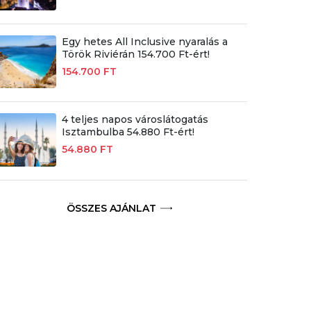
Egy hetes All Inclusive nyaralás a
Török Riviérán 154.700 Ft-ért!
154.700 FT
4 teljes napos városlátogatás
Isztambulba 54.880 Ft-ért!
54.880 FT
ÖSSZES AJÁNLAT