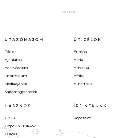
UTAZÓMAJOM
ÚTICÉLOK
Főoldal
Európa
Ajánlatok
Ázsia
Adatvédelem
Amerika
Impresszum
Afrika
Médiaajánlat
Ausztrália
Sajtómegjelenések
HASZNOS
ÍRJ NEKÜNK
GY.I.K.
Kapcsolat
Tippek & Trükkök
TOP10