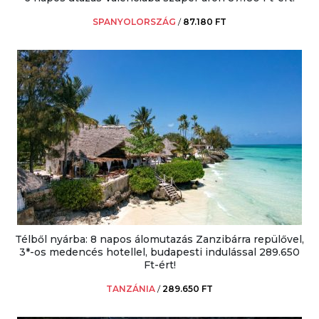
SPANYOLORSZÁG
/
87.180 FT
Télből nyárba: 8 napos álomutazás Zanzibárra repülővel,
3*-os medencés hotellel, budapesti indulással 289.650
Ft-ért!
TANZÁNIA
/
289.650 FT