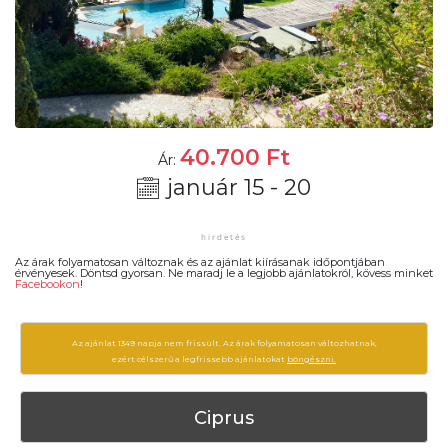
40.700
Ft
Ár:
január 15 - 20
Az árak folyamatosan változnak és az ajánlat kiírásanak időpontjában
érvényesek. Döntsd gyorsan. Ne maradj le a legjobb ajánlatokról, kövess minket
Facebookon
!
Az ajánlat 1349 napja nem frissült. Az árak folyamatosan változhatnak,
ezért célszerű a legfrissebb ajánlatokat
böngészni.
Ciprus