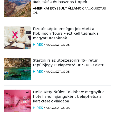
árak, túrák és hasznos tippek
AMERIKAI EGYESÜLT ÁLLAMOK
/
AUGUSZTUS
06.
Fizetésképtelenséget jelentett a
Robinson Tours – ezt kell tudniuk a
magyar utasoknak
HÍREK
/
AUGUSZTUS 05.
Startolj rá az utószezonra! 15+ retúr
repülőjegy Budapestről 18.980 Ft alatt!
HÍREK
/
AUGUSZTUS 05.
Hello Kitty-őrület Tokióban: megnyílt a
hotel, ahol rajongóként beléphetsz a
karakterek világába
HÍREK
/
AUGUSZTUS 05.