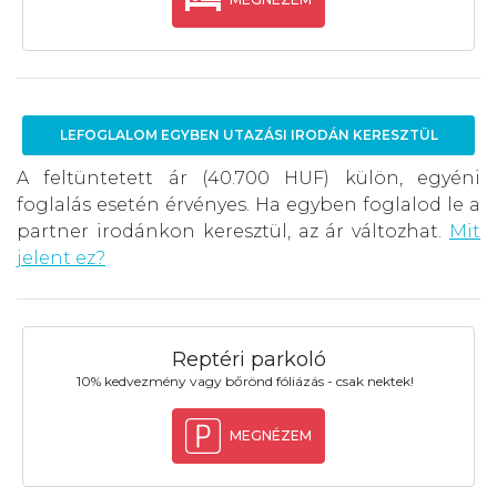
LEFOGLALOM EGYBEN UTAZÁSI IRODÁN KERESZTÜL
A feltüntetett ár (40.700 HUF) külön, egyéni
foglalás esetén érvényes. Ha egyben foglalod le a
partner irodánkon keresztül, az ár változhat.
Mit
jelent ez?
Reptéri parkoló
10% kedvezmény vagy bőrönd fóliázás - csak nektek!
MEGNÉZEM