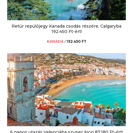
Retúr repülőjegy Kanada csodás részére, Calgaryba
192.450 Ft-ért!
KANADA
/
192.450 FT
6 napos utazás Valenciába szuper áron 87.180 Ft-ért!