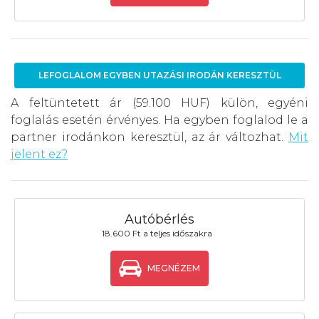
LEFOGLALOM EGYBEN UTAZÁSI IRODÁN KERESZTÜL
A feltüntetett ár (59.100 HUF) külön, egyéni
foglalás esetén érvényes. Ha egyben foglalod le a
partner irodánkon keresztül, az ár változhat.
Mit
jelent ez?
Autóbérlés
18.600 Ft a teljes időszakra
MEGNÉZEM