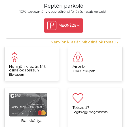
Reptéri parkoló
10% kedvezmény vagy bőrönd fóliázás - csak nektek!
MEGNÉZEM
Nem jön ki az ár. Mit csinálok rosszul?
Nem jön ki az ár. Mit
Airbnb
csinálok rosszul?
10.100 Ft kupon
Elolvasom
Tetszett?
Segíts egy megosztással!
Bankkártya