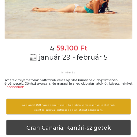
59.100
Ft
Ár:
január 29 - február 5
Az árak folyamatosan változnak és az ajánlat kiírásanak időpontjában
érvényesek. Döntsd gyorsan. Ne maradj le a legjobb ajánlatokról, kövess minket
Facebookon
!
Az ajánlat 2501 napja nem frissült. Az árak folyamatosan változhatnak,
ezért célszerű a legfrissebb ajánlatokat
böngészni.
Gran Canaria, Kanári-szigetek