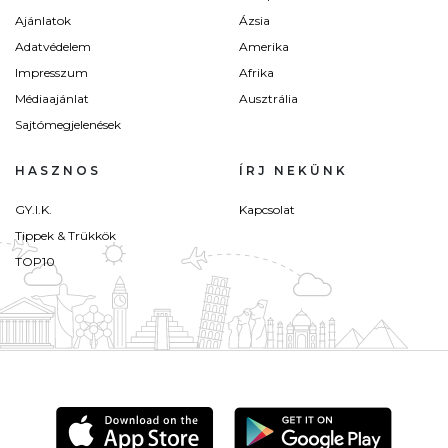
Ajánlatok
Ázsia
Adatvédelem
Amerika
Impresszum
Afrika
Médiaajánlat
Ausztrália
Sajtómegjelenések
HASZNOS
ÍRJ NEKÜNK
GY.I.K.
Kapcsolat
Tippek & Trükkök
TOP10