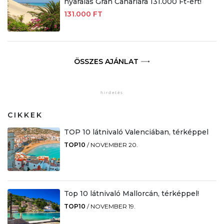
nyaralás Gran Canariára 131.000 Ft-ért!
131.000 FT
ÖSSZES AJÁNLAT
CIKKEK
TOP 10 látnivaló Valenciában, térképpel
TOP10
/
NOVEMBER 20.
Top 10 látnivaló Mallorcán, térképpel!
TOP10
/
NOVEMBER 19.