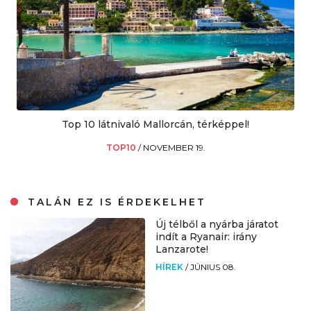
Top 10 látnivaló Mallorcán, térképpel!
TOP10
/
NOVEMBER 19.
TALÁN EZ IS ÉRDEKELHET
Új télből a nyárba járatot
indít a Ryanair: irány
Lanzarote!
HÍREK
/
JÚNIUS 08.