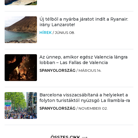
Új télből a nyárba járatot indít a Ryanair:
irány Lanzarote!
HÍREK
/
JÚNIUS 08.
Az ünnep, amikor egész Valencia lángra
lobban – Las Fallas de Valencia
SPANYOLORSZÁG
/
MÁRCIUS 14.
Barcelona visszacsábítaná a helyieket a
folyton turistáktól nyüzsgő La Rambla-ra
SPANYOLORSZÁG
/
NOVEMBER 02.
ÖSSZES CIKK