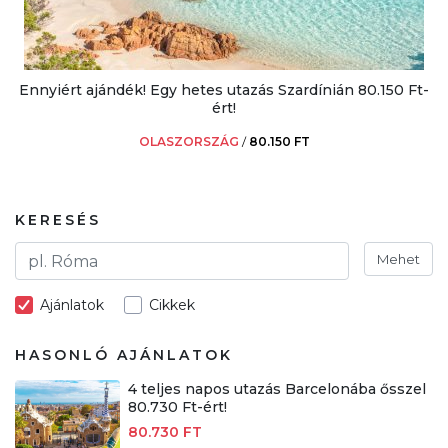
Ennyiért ajándék! Egy hetes utazás Szardínián 80.150 Ft-
ért!
OLASZORSZÁG
/
80.150 FT
KERESÉS
Mehet
Ajánlatok
Cikkek
HASONLÓ AJÁNLATOK
4 teljes napos utazás Barcelonába ősszel
80.730 Ft-ért!
80.730 FT