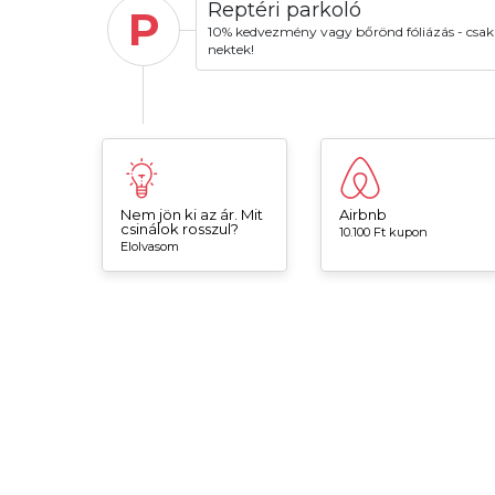
Reptéri parkoló
P
10% kedvezmény vagy bőrönd fóliázás - csak
nektek!
Nem jön ki az ár. Mit
Airbnb
csinálok rosszul?
10.100 Ft kupon
Elolvasom