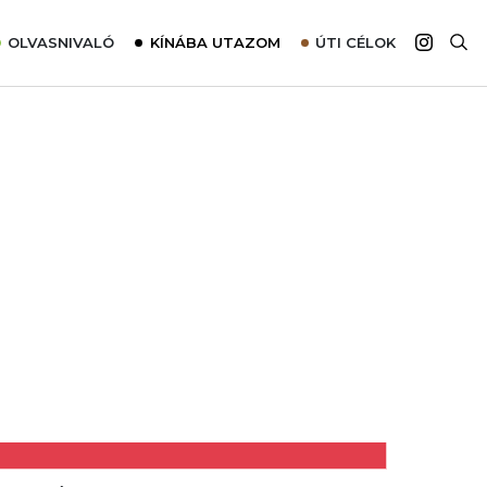
OLVASNIVALÓ
KÍNÁBA UTAZOM
ÚTI CÉLOK
Top 10 látnivalók térképpel
Európa
Tudnivalók az ajánlatok lefoglalásához
Ázsia
Tippek & Trükkök
Amerika
Utazómajom – CitySIM kártya a világutazóknak
Afrika
Interjú
Ausztrália
Élménybeszámolók
Szállodalátogatás
Sajtómegjelenések