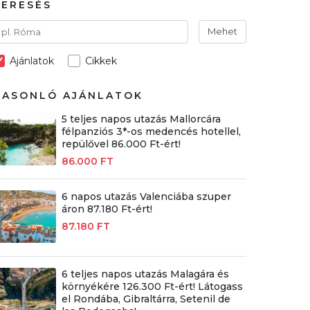
KERESÉS
Mehet
Ajánlatok
Cikkek
HASONLÓ AJÁNLATOK
5 teljes napos utazás Mallorcára
félpanziós 3*-os medencés hotellel,
repülővel 86.000 Ft-ért!
86.000 FT
6 napos utazás Valenciába szuper
áron 87.180 Ft-ért!
87.180 FT
6 teljes napos utazás Malagára és
környékére 126.300 Ft-ért! Látogass
el Rondába, Gibraltárra, Setenil de