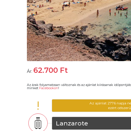
62.700
Ft
Ár:
Az árak folyamatosan változnak és az ajánlat kiírásanak időpontjáb
minket
Facebookon
!
!
Az ajánlat 2776 napja n
ezért célszer
Lanzarote