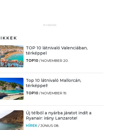
CIKKEK
TOP 10 látnivaló Valenciában,
térképpel
TOP10
/
NOVEMBER 20.
Top 10 látnivaló Mallorcán,
térképpel!
TOP10
/
NOVEMBER 19.
Új télből a nyárba járatot indít a
Ryanair: irány Lanzarote!
HÍREK
/
JÚNIUS 08.