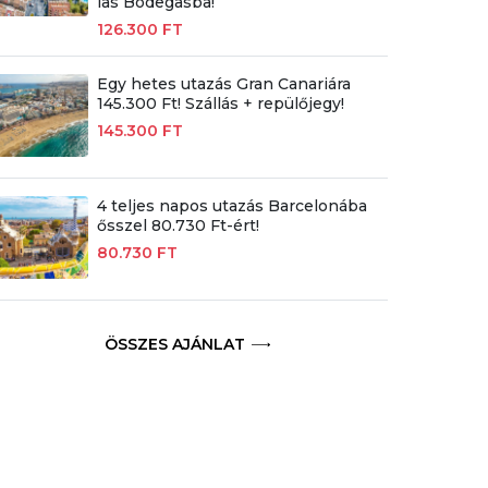
las Bodegasba!
126.300 FT
Egy hetes utazás Gran Canariára
145.300 Ft! Szállás + repülőjegy!
145.300 FT
4 teljes napos utazás Barcelonába
ősszel 80.730 Ft-ért!
80.730 FT
ÖSSZES AJÁNLAT