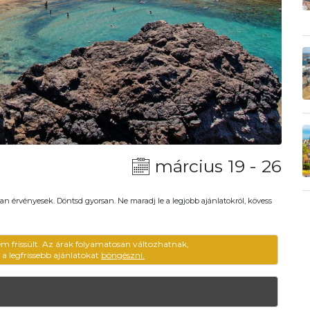
március 19 - 26
an érvényesek. Döntsd gyorsan. Ne maradj le a legjobb ajánlatokról, kövess
em frissült. Az árak folyamatosan változhatnak,
ű a legfrissebb ajánlatokat
böngészni.