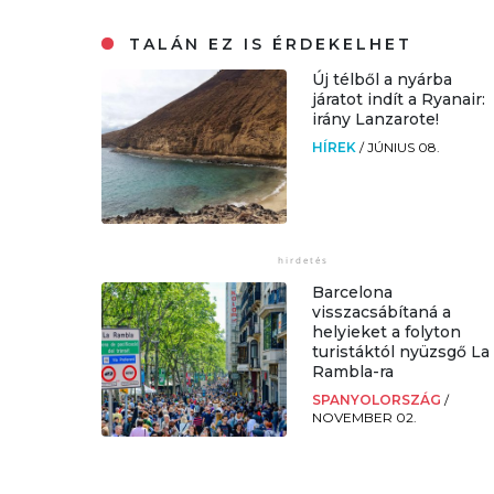
TALÁN EZ IS ÉRDEKELHET
Új télből a nyárba
járatot indít a Ryanair:
irány Lanzarote!
HÍREK
/
JÚNIUS 08.
Barcelona
visszacsábítaná a
helyieket a folyton
turistáktól nyüzsgő La
Rambla-ra
SPANYOLORSZÁG
/
NOVEMBER 02.