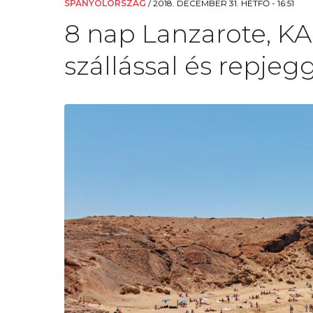
SPANYOLORSZÁG
/
2018. DECEMBER 31. HÉTFŐ - 16:51
8 nap Lanzarote, KA
szállással és repjegg