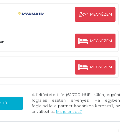
MEGNÉZEM
MEGNÉZEM
man
MEGNÉZEM
A feltüntetett ár (62.700 HUF) külön, egyéni
foglalás esetén érvényes. Ha egyben
ZTÜL
foglalod le a partner irodánkon keresztül, az
ár változhat.
Mit jelent ez?