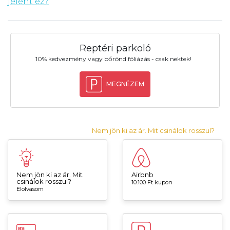
jelent ez?
Reptéri parkoló
10% kedvezmény vagy bőrönd fóliázás - csak nektek!
MEGNÉZEM
Nem jön ki az ár. Mit csinálok rosszul?
Nem jön ki az ár. Mit
Airbnb
csinálok rosszul?
10.100 Ft kupon
Elolvasom