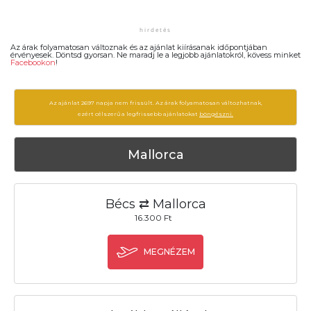
Az árak folyamatosan változnak és az ajánlat kiírásanak időpontjában
érvényesek. Döntsd gyorsan. Ne maradj le a legjobb ajánlatokról, kövess minket
Facebookon
!
Az ajánlat 2697 napja nem frissült. Az árak folyamatosan változhatnak,
ezért célszerű a legfrissebb ajánlatokat
böngészni.
Mallorca
Bécs ⇄ Mallorca
16.300 Ft
MEGNÉZEM