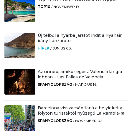
TOP10
/
NOVEMBER 19.
Új télből a nyárba járatot indít a Ryanair:
irány Lanzarote!
HÍREK
/
JÚNIUS 08.
Az ünnep, amikor egész Valencia lángra
lobban – Las Fallas de Valencia
SPANYOLORSZÁG
/
MÁRCIUS 14.
Barcelona visszacsábítaná a helyieket a
folyton turistáktól nyüzsgő La Rambla-ra
SPANYOLORSZÁG
/
NOVEMBER 02.