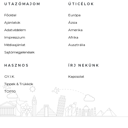
UTAZÓMAJOM
ÚTICÉLOK
Főoldal
Európa
Ajánlatok
Ázsia
Adatvédelem
Amerika
Impresszum
Afrika
Médiaajánlat
Ausztrália
Sajtómegjelenések
HASZNOS
ÍRJ NEKÜNK
GY.I.K.
Kapcsolat
Tippek & Trükkök
TOP10