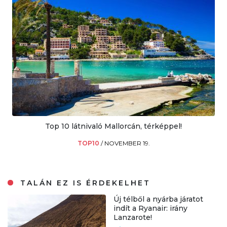
Top 10 látnivaló Mallorcán, térképpel!
TOP10
/
NOVEMBER 19.
TALÁN EZ IS ÉRDEKELHET
Új télből a nyárba járatot
indít a Ryanair: irány
Lanzarote!