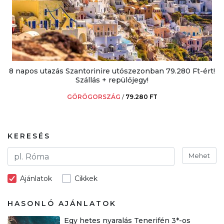
8 napos utazás Szantorinire utószezonban 79.280 Ft-ért!
Szállás + repülőjegy!
GÖRÖGORSZÁG
/
79.280 FT
KERESÉS
Mehet
Ajánlatok
Cikkek
HASONLÓ AJÁNLATOK
Egy hetes nyaralás Tenerifén 3*-os