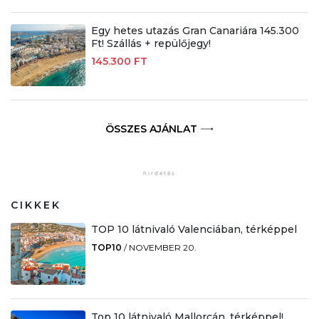
Egy hetes utazás Gran Canariára 145.300
Ft! Szállás + repülőjegy!
145.300 FT
ÖSSZES AJÁNLAT
CIKKEK
TOP 10 látnivaló Valenciában, térképpel
TOP10
/
NOVEMBER 20.
Top 10 látnivaló Mallorcán, térképpel!