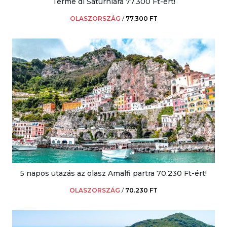
Terme di Saturniára 77.300 Ft-ért!
OLASZORSZÁG
/
77.300 FT
5 napos utazás az olasz Amalfi partra 70.230 Ft-ért!
OLASZORSZÁG
/
70.230 FT