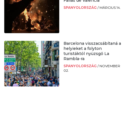
Fallas de Valencia
SPANYOLORSZÁG
/
MÁRCIUS 14.
Barcelona visszacsábítaná a
helyieket a folyton
turistáktól nyüzsgő La
Rambla-ra
SPANYOLORSZÁG
/
NOVEMBER
02.