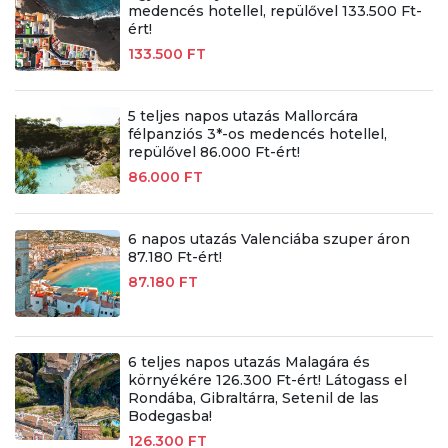
medencés hotellel, repülővel 133.500 Ft-
ért!
133.500 FT
5 teljes napos utazás Mallorcára
félpanziós 3*-os medencés hotellel,
repülővel 86.000 Ft-ért!
86.000 FT
6 napos utazás Valenciába szuper áron
87.180 Ft-ért!
87.180 FT
6 teljes napos utazás Malagára és
környékére 126.300 Ft-ért! Látogass el
Rondába, Gibraltárra, Setenil de las
Bodegasba!
126.300 FT