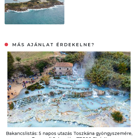
MÁS AJÁNLAT ÉRDEKELNE?
Bakancslistás: 5 napos utazás Toszkána gyöngyszemére,