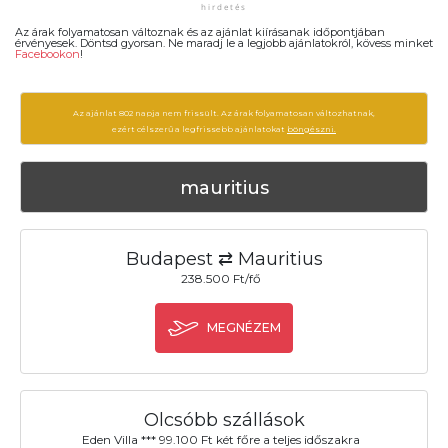
Az árak folyamatosan változnak és az ajánlat kiírásanak időpontjában
érvényesek. Döntsd gyorsan. Ne maradj le a legjobb ajánlatokról, kövess minket
Facebookon
!
Az ajánlat 802 napja nem frissült. Az árak folyamatosan változhatnak,
ezért célszerű a legfrissebb ajánlatokat
böngészni.
mauritius
Budapest ⇄ Mauritius
238.500 Ft/fő
MEGNÉZEM
Olcsóbb szállások
Eden Villa *** 99.100 Ft két főre a teljes időszakra