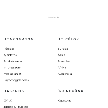
UTAZÓMAJOM
ÚTICÉLOK
Főoldal
Európa
Ajánlatok
Ázsia
Adatvédelem
Amerika
Impresszum
Afrika
Médiaajánlat
Ausztrália
Sajtómegjelenések
HASZNOS
ÍRJ NEKÜNK
GY.I.K.
Kapcsolat
Tippek & Trükkök