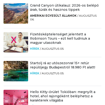
Grand Canyon útikalauz: 2026-os belépő
árak, túrák és hasznos tippek
AMERIKAI EGYESÜLT ÁLLAMOK
/
AUGUSZTUS
06.
Fizetésképtelenséget jelentett a
Robinson Tours – ezt kell tudniuk a
magyar utasoknak
HÍREK
/
AUGUSZTUS 05.
Startolj rá az utószezonra! 15+ retúr
repülőjegy Budapestről 18.980 Ft alatt!
HÍREK
/
AUGUSZTUS 05.
Hello Kitty-őrület Tokióban: megnyílt a
hotel, ahol rajongóként beléphetsz a
karakterek világába