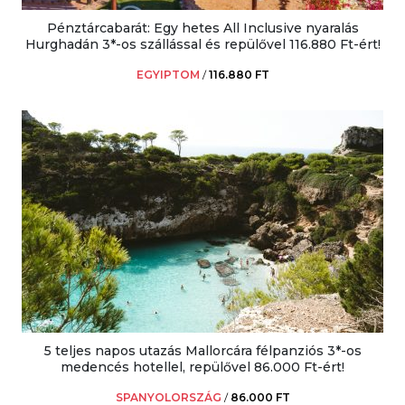
Pénztárcabarát: Egy hetes All Inclusive nyaralás
Hurghadán 3*-os szállással és repülővel 116.880 Ft-ért!
EGYIPTOM
/
116.880 FT
5 teljes napos utazás Mallorcára félpanziós 3*-os
medencés hotellel, repülővel 86.000 Ft-ért!
SPANYOLORSZÁG
/
86.000 FT