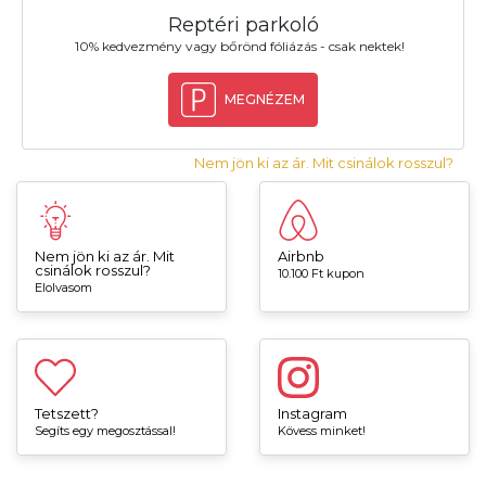
Reptéri parkoló
10% kedvezmény vagy bőrönd fóliázás - csak nektek!
MEGNÉZEM
Nem jön ki az ár. Mit csinálok rosszul?
Nem jön ki az ár. Mit
Airbnb
csinálok rosszul?
10.100 Ft kupon
Elolvasom
Tetszett?
Instagram
Segíts egy megosztással!
Kövess minket!