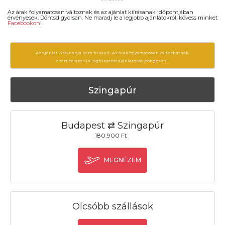
Az árak folyamatosan változnak és az ajánlat kiírásanak időpontjában
érvényesek. Döntsd gyorsan. Ne maradj le a legjobb ajánlatokról, kövess minket
Facebookon
!
Az ajánlat 2693 napja nem frissült. Az árak folyamatosan változhatnak,
ezért célszerű a legfrissebb ajánlatokat
böngészni.
Szingapúr
Budapest ⇄ Szingapúr
180.900 Ft
MEGNÉZEM
Olcsóbb szállások