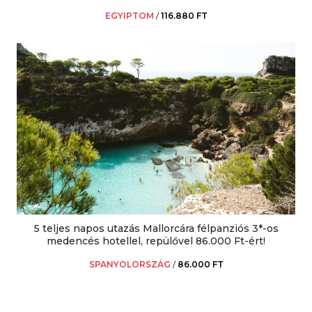
EGYIPTOM
/
116.880 FT
5 teljes napos utazás Mallorcára félpanziós 3*-os
medencés hotellel, repülővel 86.000 Ft-ért!
SPANYOLORSZÁG
/
86.000 FT