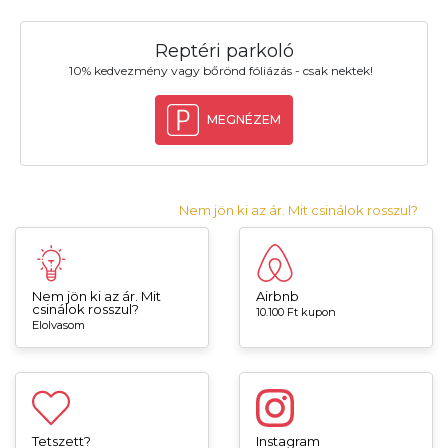
Reptéri parkoló
10% kedvezmény vagy bőrönd fóliázás - csak nektek!
MEGNÉZEM
Nem jön ki az ár. Mit csinálok rosszul?
Nem jön ki az ár. Mit
Airbnb
csinálok rosszul?
10.100 Ft kupon
Elolvasom
Tetszett?
Instagram