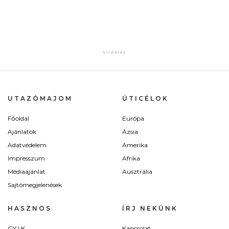
UTAZÓMAJOM
ÚTICÉLOK
Főoldal
Európa
Ajánlatok
Ázsia
Adatvédelem
Amerika
Impresszum
Afrika
Médiaajánlat
Ausztrália
Sajtómegjelenések
HASZNOS
ÍRJ NEKÜNK
GY.I.K.
Kapcsolat