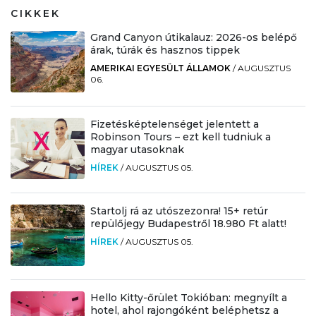
CIKKEK
Grand Canyon útikalauz: 2026-os belépő
árak, túrák és hasznos tippek
AMERIKAI EGYESÜLT ÁLLAMOK
/
AUGUSZTUS
06.
Fizetésképtelenséget jelentett a
Robinson Tours – ezt kell tudniuk a
magyar utasoknak
HÍREK
/
AUGUSZTUS 05.
Startolj rá az utószezonra! 15+ retúr
repülőjegy Budapestről 18.980 Ft alatt!
HÍREK
/
AUGUSZTUS 05.
Hello Kitty-őrület Tokióban: megnyílt a
hotel, ahol rajongóként beléphetsz a