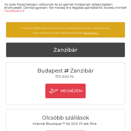
Az árak folyamatosan változnak és az ajánlat kiírásanak időpontjában
érvényesek. Döntsd gyorsan. Ne maradj le a legjobb ajánlatokról, kövess minket
Facebookon
!
Az ajánlat 1909 napja nem frissült. Az árak folyamatosan változhatnak,
ezért célszerű a legfrissebb ajánlatokat
böngészni.
Zanzibár
Budapest ⇄ Zanzibár
170.300 Ft
MEGNÉZEM
Olcsóbb szállások
Malindi Boutique ** 64.500 Ft két főre