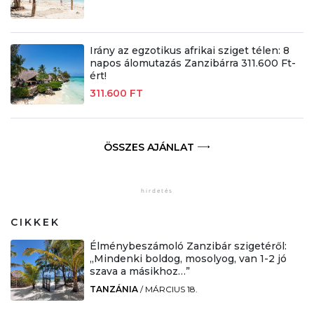
Irány az egzotikus afrikai sziget télen: 8
napos álomutazás Zanzibárra 311.600 Ft-
ért!
311.600 FT
ÖSSZES AJÁNLAT
CIKKEK
Élménybeszámoló Zanzibár szigetéről:
„Mindenki boldog, mosolyog, van 1-2 jó
szava a másikhoz…”
TANZÁNIA
/
MÁRCIUS 18.