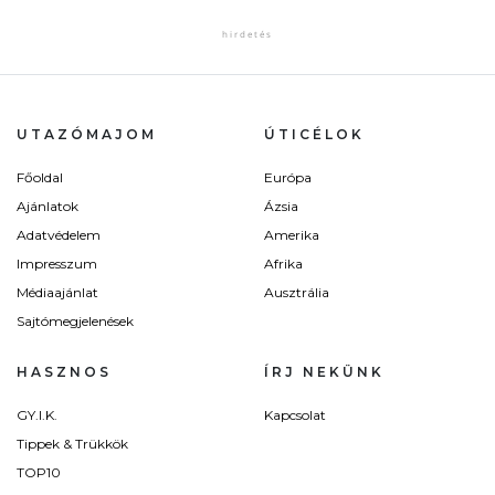
UTAZÓMAJOM
ÚTICÉLOK
Főoldal
Európa
Ajánlatok
Ázsia
Adatvédelem
Amerika
Impresszum
Afrika
Médiaajánlat
Ausztrália
Sajtómegjelenések
HASZNOS
ÍRJ NEKÜNK
GY.I.K.
Kapcsolat
Tippek & Trükkök
TOP10