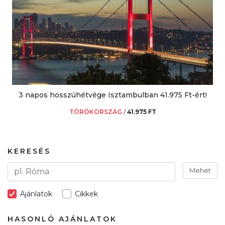
3 napos hosszúhétvége Isztambulban 41.975 Ft-ért!
TÖRÖKORSZÁG
/
41.975 FT
KERESÉS
Mehet
Ajánlatok
Cikkek
HASONLÓ AJÁNLATOK