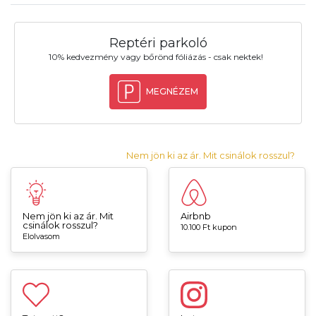
Reptéri parkoló
10% kedvezmény vagy bőrönd fóliázás - csak nektek!
MEGNÉZEM
Nem jön ki az ár. Mit csinálok rosszul?
Nem jön ki az ár. Mit
Airbnb
csinálok rosszul?
10.100 Ft kupon
Elolvasom