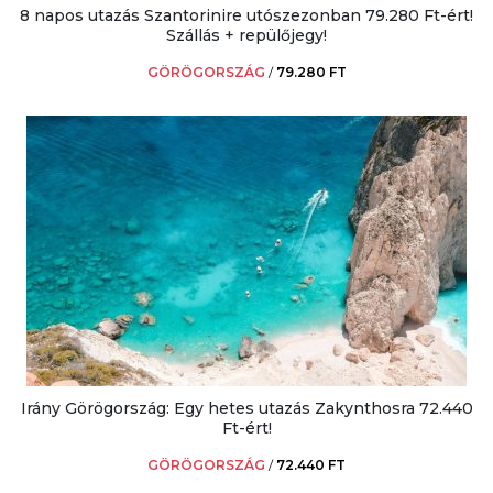
8 napos utazás Szantorinire utószezonban 79.280 Ft-ért!
Szállás + repülőjegy!
GÖRÖGORSZÁG
/
79.280 FT
Irány Görögország: Egy hetes utazás Zakynthosra 72.440
Ft-ért!
GÖRÖGORSZÁG
/
72.440 FT