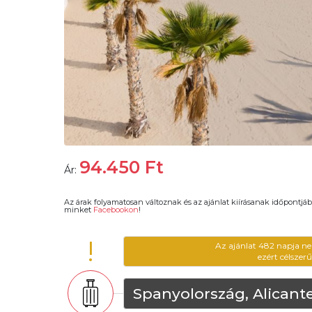
94.450
Ft
Ár:
Az árak folyamatosan változnak és az ajánlat kiírásanak időpontjáb
minket
Facebookon
!
!
Az ajánlat 482 napja ne
ezért célszer
Spanyolország, Alicant