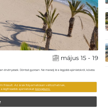
május 15 - 19
an érvényesek. Döntsd gyorsan. Ne maradj le a legjobb ajánlatokról, kövess
m frissült. Az árak folyamatosan változhatnak,
ű a legfrissebb ajánlatokat
böngészni.
e