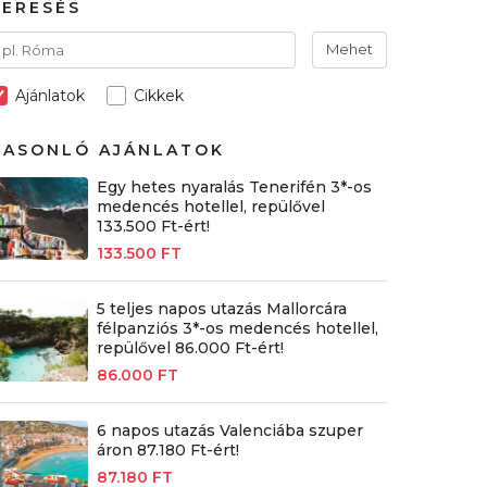
KERESÉS
Mehet
Ajánlatok
Cikkek
HASONLÓ AJÁNLATOK
Egy hetes nyaralás Tenerifén 3*-os
medencés hotellel, repülővel
133.500 Ft-ért!
133.500 FT
5 teljes napos utazás Mallorcára
félpanziós 3*-os medencés hotellel,
repülővel 86.000 Ft-ért!
86.000 FT
6 napos utazás Valenciába szuper
áron 87.180 Ft-ért!
87.180 FT