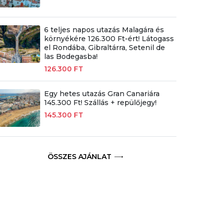
6 teljes napos utazás Malagára és
környékére 126.300 Ft-ért! Látogass
el Rondába, Gibraltárra, Setenil de
las Bodegasba!
126.300 FT
Egy hetes utazás Gran Canariára
145.300 Ft! Szállás + repülőjegy!
145.300 FT
ÖSSZES AJÁNLAT