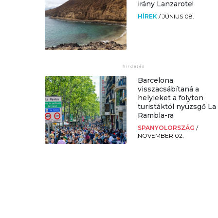
irány Lanzarote!
HÍREK
/
JÚNIUS 08.
Barcelona
visszacsábítaná a
helyieket a folyton
turistáktól nyüzsgő La
Rambla-ra
SPANYOLORSZÁG
/
NOVEMBER 02.