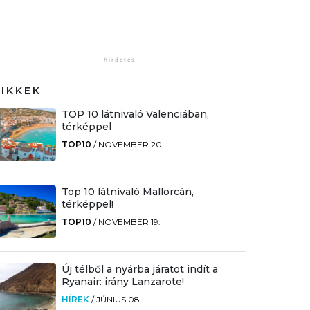
CIKKEK
TOP 10 látnivaló Valenciában,
térképpel
TOP10
/
NOVEMBER 20.
Top 10 látnivaló Mallorcán,
térképpel!
TOP10
/
NOVEMBER 19.
Új télből a nyárba járatot indít a
Ryanair: irány Lanzarote!
HÍREK
/
JÚNIUS 08.