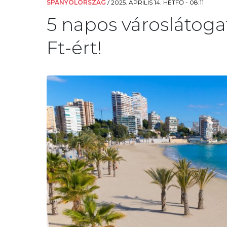
SPANYOLORSZÁG
/
2025. ÁPRILIS 14. HÉTFŐ - 08:11
5 napos városlátoga
Ft-ért!