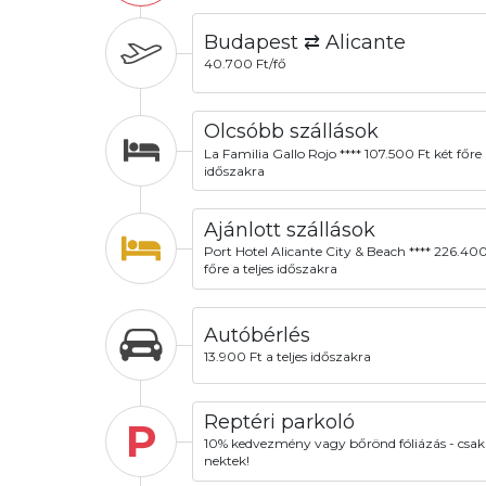
Budapest ⇄ Alicante
40.700 Ft/fő
Olcsóbb szállások
La Familia Gallo Rojo **** 107.500 Ft két főre a
időszakra
Ajánlott szállások
Port Hotel Alicante City & Beach **** 226.400
főre a teljes időszakra
Autóbérlés
13.900 Ft a teljes időszakra
Reptéri parkoló
P
10% kedvezmény vagy bőrönd fóliázás - csak
nektek!