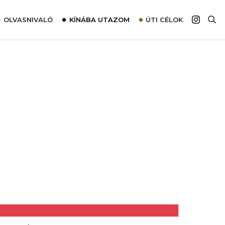
OLVASNIVALÓ
KÍNÁBA UTAZOM
ÚTI CÉLOK
Top 10 látnivalók térképpel
Európa
Tudnivalók az ajánlatok lefoglalásához
Ázsia
Tippek & Trükkök
Amerika
Utazómajom – CitySIM kártya a világutazóknak
Afrika
Interjú
Ausztrália
Élménybeszámolók
Szállodalátogatás
Sajtómegjelenések