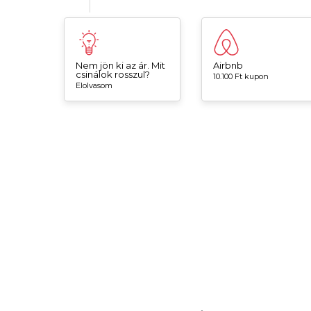
Nem jön ki az ár. Mit
Airbnb
csinálok rosszul?
10.100 Ft kupon
Elolvasom