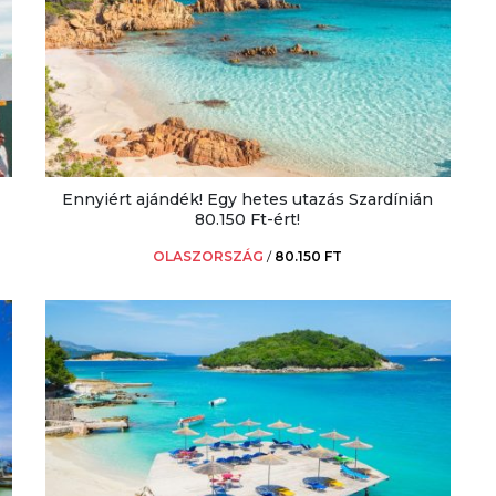
Ennyiért ajándék! Egy hetes utazás Szardínián
80.150 Ft-ért!
OLASZORSZÁG
/
80.150 FT