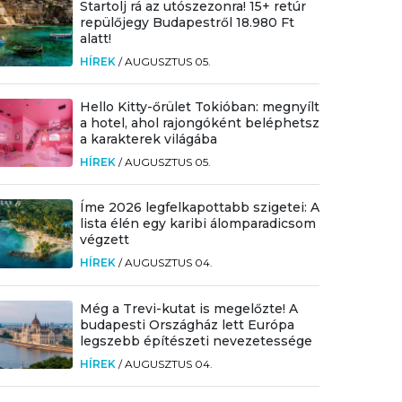
Startolj rá az utószezonra! 15+ retúr
repülőjegy Budapestről 18.980 Ft
alatt!
HÍREK
/
AUGUSZTUS 05.
Hello Kitty-őrület Tokióban: megnyílt
a hotel, ahol rajongóként beléphetsz
a karakterek világába
HÍREK
/
AUGUSZTUS 05.
Íme 2026 legfelkapottabb szigetei: A
lista élén egy karibi álomparadicsom
végzett
HÍREK
/
AUGUSZTUS 04.
Még a Trevi-kutat is megelőzte! A
budapesti Országház lett Európa
legszebb építészeti nevezetessége
HÍREK
/
AUGUSZTUS 04.