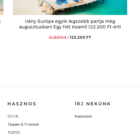
t
Irány Európa egyik legszebb partja még
augusztusban! Egy hét Ksamil 122.200 Ft-ért!
ALBÁNIA
/
122.200 FT
HASZNOS
ÍRJ NEKÜNK
GY.I.K.
Kapcsolat
Tippek & Trükkök
TOP10