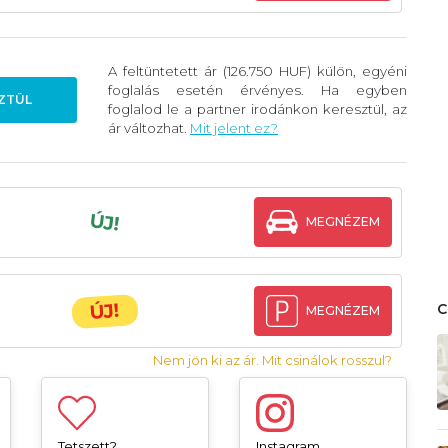
A feltüntetett ár (126.750 HUF) külön, egyéni
foglalás esetén érvényes. Ha egyben
ZTÜL
foglalod le a partner irodánkon keresztül, az
ár változhat.
Mit jelent ez?
ÚJ!
MEGNÉZEM
ÚJ!
MEGNÉZEM
Nem jön ki az ár. Mit csinálok rosszul?
Tetszett?
Instagram