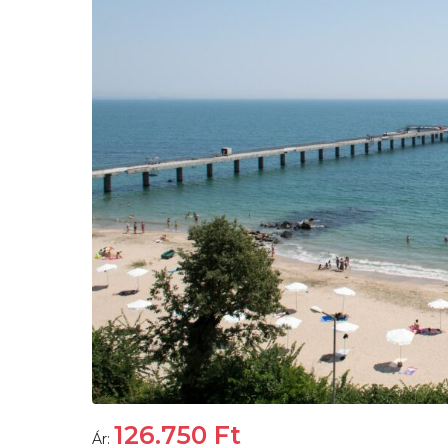
126.750
Ft
Ár: