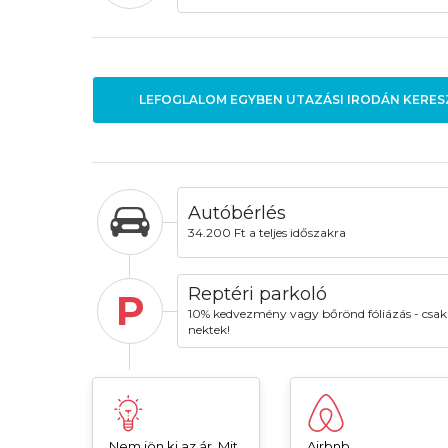
LEFOGLALOM EGYBEN UTAZÁSI IRODÁN KERES
Autóbérlés
34.200 Ft a teljes időszakra
Reptéri parkoló
P
10% kedvezmény vagy bőrönd fóliázás - csak
nektek!
Nem jön ki az ár. Mit
Airbnb