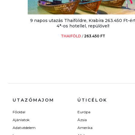
9 napos utazás Thaiföldre, Krabira 263.450 Ft-ér
4*-os hotellel, repülővel!
THAIFÖLD
/
263.450 FT
UTAZÓMAJOM
ÚTICÉLOK
Főoldal
Európa
Ajánlatok
Ázsia
Adatvédelem
Amerika