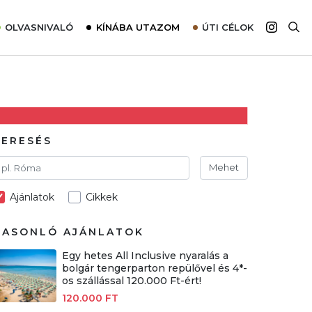
OLVASNIVALÓ
KÍNÁBA UTAZOM
ÚTI CÉLOK
Top 10 látnivalók térképpel
Európa
Tudnivalók az ajánlatok lefoglalásához
Ázsia
Tippek & Trükkök
Amerika
Utazómajom – CitySIM kártya a világutazóknak
Afrika
KERESÉS
Interjú
Ausztrália
Mehet
Élménybeszámolók
Ajánlatok
Cikkek
Szállodalátogatás
Sajtómegjelenések
HASONLÓ AJÁNLATOK
Egy hetes All Inclusive nyaralás a
bolgár tengerparton repülővel és 4*-
os szállással 120.000 Ft-ért!
120.000 FT