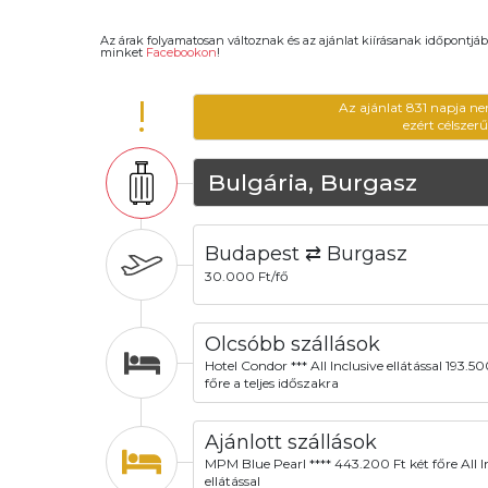
Az árak folyamatosan változnak és az ajánlat kiírásanak időpontjáb
minket
Facebookon
!
!
Az ajánlat 831 napja ne
ezért célszer
Bulgária, Burgasz
Budapest ⇄ Burgasz
30.000 Ft/fő
Olcsóbb szállások
Hotel Condor *** All Inclusive ellátással 193.50
főre a teljes időszakra
Ajánlott szállások
MPM Blue Pearl **** 443.200 Ft két főre All I
ellátással