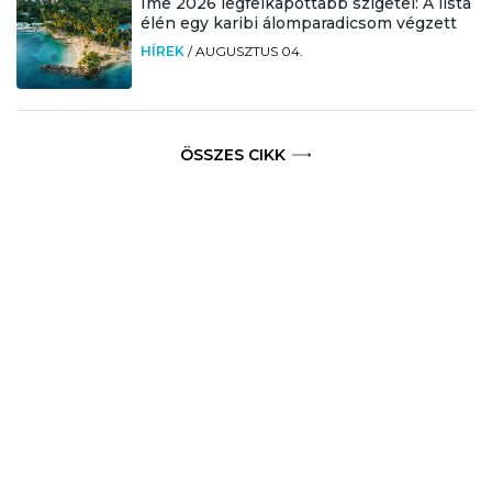
Íme 2026 legfelkapottabb szigetei: A lista
élén egy karibi álomparadicsom végzett
HÍREK
/
AUGUSZTUS 04.
ÖSSZES CIKK