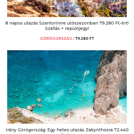
8 napos utazás Szantorinire utószezonban 79.280 Ft-ért!
Szállás + repülőjegy!
GÖRÖGORSZÁG
/
79.280 FT
Irány Görögország: Egy hetes utazás Zakynthosra 72.440