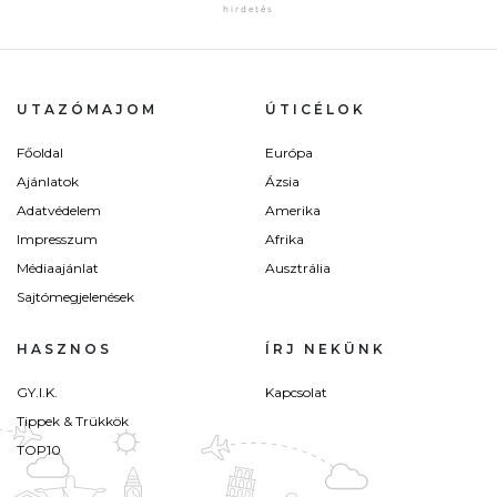
UTAZÓMAJOM
ÚTICÉLOK
Főoldal
Európa
Ajánlatok
Ázsia
Adatvédelem
Amerika
Impresszum
Afrika
Médiaajánlat
Ausztrália
Sajtómegjelenések
HASZNOS
ÍRJ NEKÜNK
GY.I.K.
Kapcsolat
Tippek & Trükkök
TOP10