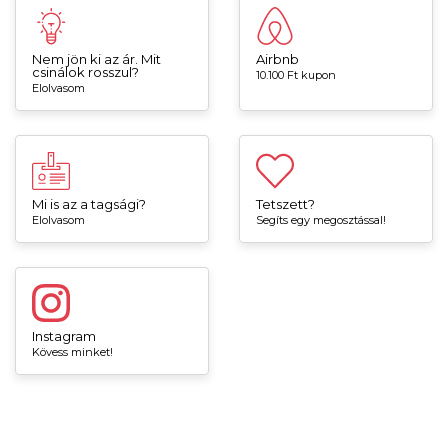
Nem jön ki az ár. Mit
Airbnb
csinálok rosszul?
10.100 Ft kupon
Elolvasom
Mi is az a tagsági?
Tetszett?
Elolvasom
Segíts egy megosztással!
Instagram
Kövess minket!