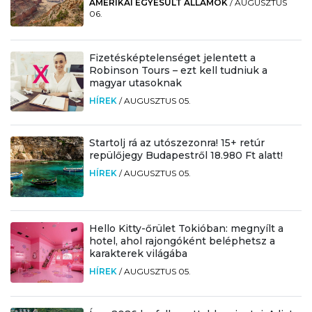
AMERIKAI EGYESÜLT ÁLLAMOK
/
AUGUSZTUS
06.
Fizetésképtelenséget jelentett a
Robinson Tours – ezt kell tudniuk a
magyar utasoknak
HÍREK
/
AUGUSZTUS 05.
Startolj rá az utószezonra! 15+ retúr
repülőjegy Budapestről 18.980 Ft alatt!
HÍREK
/
AUGUSZTUS 05.
Hello Kitty-őrület Tokióban: megnyílt a
hotel, ahol rajongóként beléphetsz a
karakterek világába
HÍREK
/
AUGUSZTUS 05.