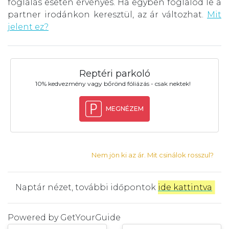
foglalás esetén érvényes. Ha egyben foglalod le a
partner irodánkon keresztül, az ár változhat.
Mit
jelent ez?
Reptéri parkoló
10% kedvezmény vagy bőrönd fóliázás - csak nektek!
MEGNÉZEM
Nem jön ki az ár. Mit csinálok rosszul?
Naptár nézet, további időpontok
ide kattintva
.
Powered by
GetYourGuide