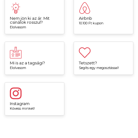
Nem jön ki az ár. Mit
Airbnb
csinálok rosszul?
10.100 Ft kupon
Elolvasom
Mi is az a tagsági?
Tetszett?
Elolvasom
Segíts egy megosztással!
Instagram
Kövess minket!