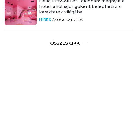
Hello Kitty-őrület Tokióban: megnyílt a
hotel, ahol rajongóként beléphetsz a
karakterek világába
HÍREK
/
AUGUSZTUS 05.
ÖSSZES CIKK