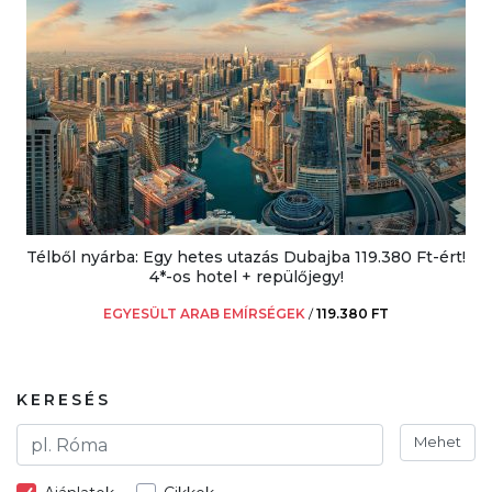
Télből nyárba: Egy hetes utazás Dubajba 119.380 Ft-ért!
4*-os hotel + repülőjegy!
EGYESÜLT ARAB EMÍRSÉGEK
/
119.380 FT
KERESÉS
Mehet