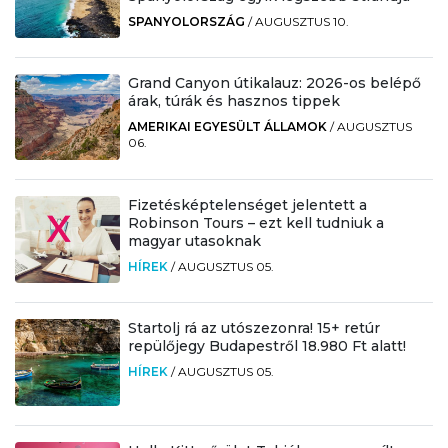
SPANYOLORSZÁG
/
AUGUSZTUS 10.
Grand Canyon útikalauz: 2026-os belépő
árak, túrák és hasznos tippek
AMERIKAI EGYESÜLT ÁLLAMOK
/
AUGUSZTUS
06.
Fizetésképtelenséget jelentett a
Robinson Tours – ezt kell tudniuk a
magyar utasoknak
HÍREK
/
AUGUSZTUS 05.
Startolj rá az utószezonra! 15+ retúr
repülőjegy Budapestről 18.980 Ft alatt!
HÍREK
/
AUGUSZTUS 05.