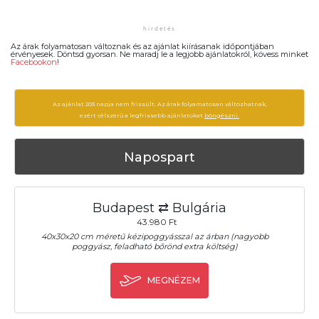
Az árak folyamatosan változnak és az ajánlat kiírásanak időpontjában
érvényesek. Döntsd gyorsan. Ne maradj le a legjobb ajánlatokról, kövess minket
Facebookon
!
Az ajánlat 203 napja nem frissült. Az árak folyamatosan változhatnak,
ezért célszerű a legfrissebb ajánlatokat
böngészni.
Napospart
Budapest ⇄ Bulgária
43.980 Ft
40x30x20 cm méretű kézipoggyásszal az árban (nagyobb
poggyász, feladható bőrönd extra költség)
MEGNÉZEM