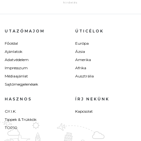
UTAZÓMAJOM
ÚTICÉLOK
Főoldal
Európa
Ajánlatok
Ázsia
Adatvédelem
Amerika
Impresszum
Afrika
Médiaajánlat
Ausztrália
Sajtómegjelenések
HASZNOS
ÍRJ NEKÜNK
GY.I.K.
Kapcsolat
Tippek & Trükkök
TOP10