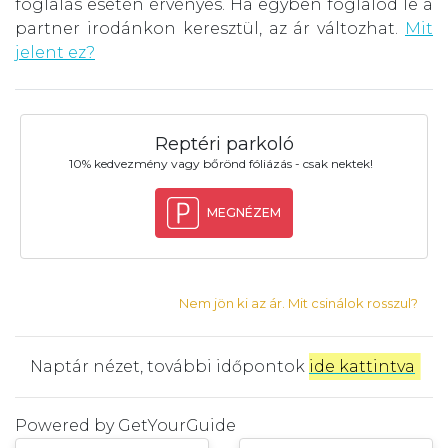
foglalás esetén érvényes. Ha egyben foglalod le a
partner irodánkon keresztül, az ár változhat.
Mit
jelent ez?
Reptéri parkoló
10% kedvezmény vagy bőrönd fóliázás - csak nektek!
MEGNÉZEM
Nem jön ki az ár. Mit csinálok rosszul?
Naptár nézet, további időpontok
ide kattintva
.
Powered by
GetYourGuide