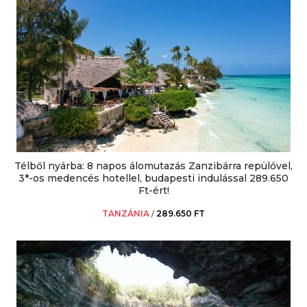
Télből nyárba: 8 napos álomutazás Zanzibárra repülővel,
3*-os medencés hotellel, budapesti indulással 289.650
Ft-ért!
TANZÁNIA
/
289.650 FT