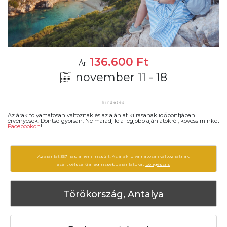
136.600
Ft
Ár:
november 11 - 18
Az árak folyamatosan változnak és az ajánlat kiírásanak időpontjában
érvényesek. Döntsd gyorsan. Ne maradj le a legjobb ajánlatokról, kövess minket
Facebookon
!
Az ajánlat 357 napja nem frissült. Az árak folyamatosan változhatnak,
ezért célszerű a legfrissebb ajánlatokat
böngészni.
Törökország, Antalya