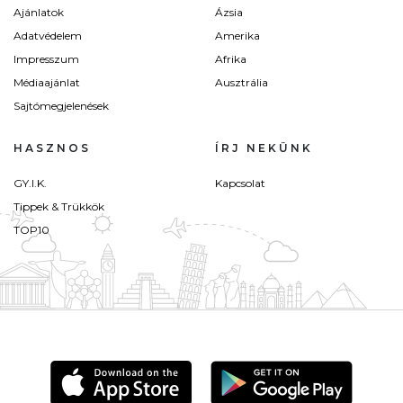
Ajánlatok
Ázsia
Adatvédelem
Amerika
Impresszum
Afrika
Médiaajánlat
Ausztrália
Sajtómegjelenések
HASZNOS
ÍRJ NEKÜNK
GY.I.K.
Kapcsolat
Tippek & Trükkök
TOP10