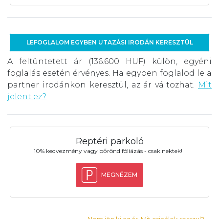
LEFOGLALOM EGYBEN UTAZÁSI IRODÁN KERESZTÜL
A feltüntetett ár (136.600 HUF) külön, egyéni
foglalás esetén érvényes. Ha egyben foglalod le a
partner irodánkon keresztül, az ár változhat.
Mit
jelent ez?
Reptéri parkoló
10% kedvezmény vagy bőrönd fóliázás - csak nektek!
MEGNÉZEM