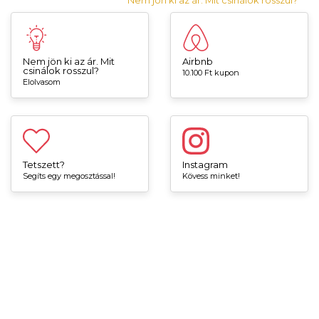
Nem jön ki az ár. Mit csinálok rosszul?
Nem jön ki az ár. Mit
Airbnb
csinálok rosszul?
10.100 Ft kupon
Elolvasom
Tetszett?
Instagram
Segíts egy megosztással!
Kövess minket!