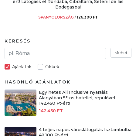
ért! Látogass el Rondába, Gibraltárra, Setenil de las
Bodegasba!
SPANYOLORSZÁG
/
126.300 FT
KERESÉS
Mehet
Ajánlatok
Cikkek
HASONLÓ AJÁNLATOK
Egy hetes All Inclusive nyaralás
Alanyában 5*-os hotellel, repülővel
142.450 Ft-ért!
142.450 FT
4 teljes napos városlátogatás Isztambulba
49.100 Ft-ért!