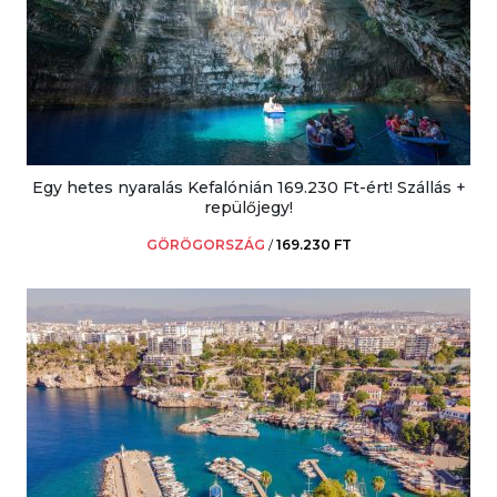
Egy hetes nyaralás Kefalónián 169.230 Ft-ért! Szállás +
repülőjegy!
GÖRÖGORSZÁG
/
169.230 FT