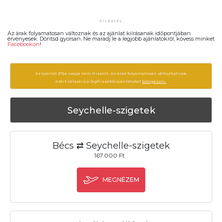
Az árak folyamatosan változnak és az ajánlat kiírásanak időpontjában
érvényesek. Döntsd gyorsan. Ne maradj le a legjobb ajánlatokról, kövess minket
Facebookon
!
Az ajánlat 2754 napja nem frissült. Az árak folyamatosan változhatnak,
ezért célszerű a legfrissebb ajánlatokat
böngészni.
Seychelle-szigetek
Bécs ⇄ Seychelle-szigetek
167.000 Ft
MEGNÉZEM