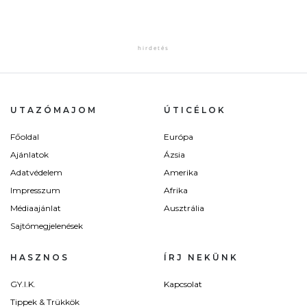
UTAZÓMAJOM
ÚTICÉLOK
Főoldal
Európa
Ajánlatok
Ázsia
Adatvédelem
Amerika
Impresszum
Afrika
Médiaajánlat
Ausztrália
Sajtómegjelenések
HASZNOS
ÍRJ NEKÜNK
GY.I.K.
Kapcsolat
Tippek & Trükkök