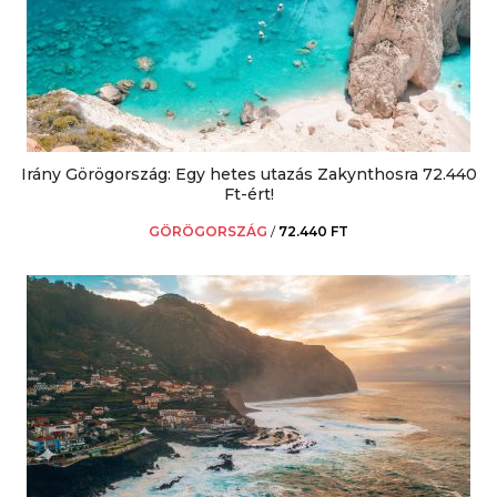
Irány Görögország: Egy hetes utazás Zakynthosra 72.440
Ft-ért!
GÖRÖGORSZÁG
/
72.440 FT