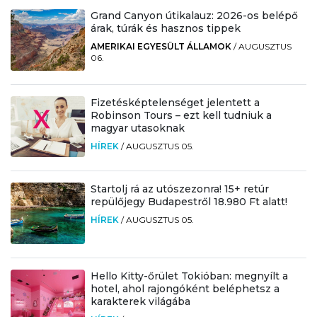
Grand Canyon útikalauz: 2026-os belépő
árak, túrák és hasznos tippek
AMERIKAI EGYESÜLT ÁLLAMOK
/
AUGUSZTUS
06.
Fizetésképtelenséget jelentett a
Robinson Tours – ezt kell tudniuk a
magyar utasoknak
HÍREK
/
AUGUSZTUS 05.
Startolj rá az utószezonra! 15+ retúr
repülőjegy Budapestről 18.980 Ft alatt!
HÍREK
/
AUGUSZTUS 05.
Hello Kitty-őrület Tokióban: megnyílt a
hotel, ahol rajongóként beléphetsz a
karakterek világába