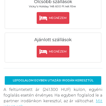
Olcsóbb szállások
Vicky's Holiday 148.600 Ft két főre
MEGNÉZEM
Ajánlott szállások
MEGNÉZEM
LEFOGLALOM EGYBEN UTAZÁSI IRODÁN KERESZTÜL
A feltüntetett ár (241.300 HUF) külön, egyéni
foglalás esetén érvényes. Ha egyben foglalod le a
partner irodánkon keresztül, az ár változhat.
Mit