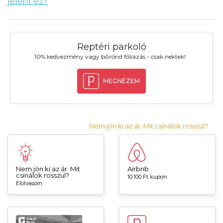
jelent ez?
Reptéri parkoló
10% kedvezmény vagy bőrönd fóliázás - csak nektek!
MEGNÉZEM
Nem jön ki az ár. Mit csinálok rosszul?
Nem jön ki az ár. Mit
Airbnb
csinálok rosszul?
10.100 Ft kupon
Elolvasom