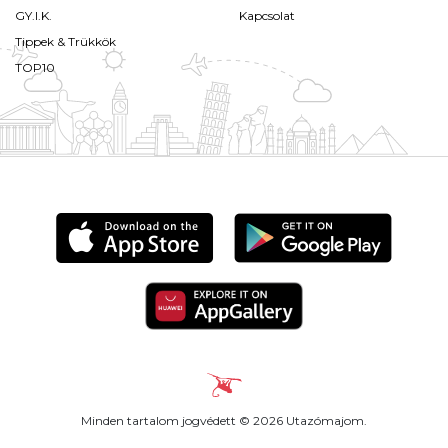
GY.I.K.
Kapcsolat
Tippek & Trükkök
TOP10
Minden tartalom jogvédett © 2026 Utazómajom.