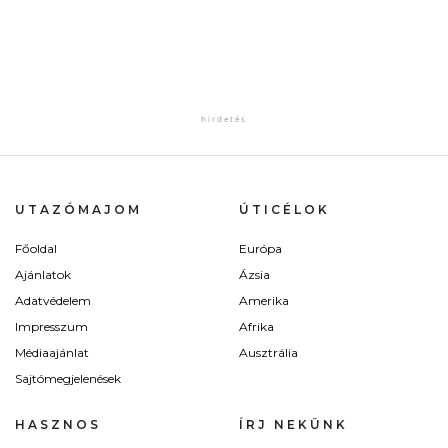
UTAZÓMAJOM
ÚTICÉLOK
Főoldal
Európa
Ajánlatok
Ázsia
Adatvédelem
Amerika
Impresszum
Afrika
Médiaajánlat
Ausztrália
Sajtómegjelenések
HASZNOS
ÍRJ NEKÜNK