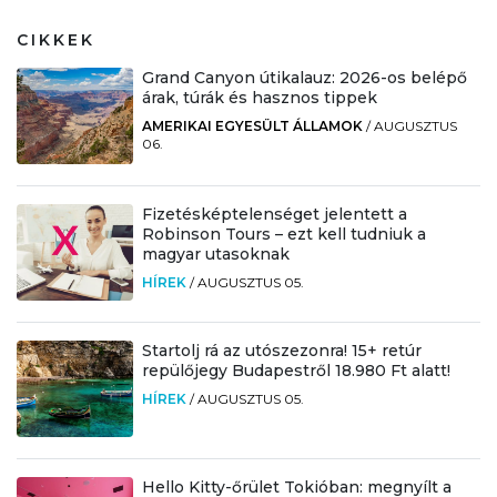
CIKKEK
Grand Canyon útikalauz: 2026-os belépő
árak, túrák és hasznos tippek
AMERIKAI EGYESÜLT ÁLLAMOK
/
AUGUSZTUS
06.
Fizetésképtelenséget jelentett a
Robinson Tours – ezt kell tudniuk a
magyar utasoknak
HÍREK
/
AUGUSZTUS 05.
Startolj rá az utószezonra! 15+ retúr
repülőjegy Budapestről 18.980 Ft alatt!
HÍREK
/
AUGUSZTUS 05.
Hello Kitty-őrület Tokióban: megnyílt a