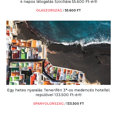
4 napos látogatás Szicíliára 55.600 Ft-ért!
OLASZORSZÁG
/
55.600 FT
Egy hetes nyaralás Tenerifén 3*-os medencés hotellel,
repülővel 133.500 Ft-ért!
SPANYOLORSZÁG
/
133.500 FT