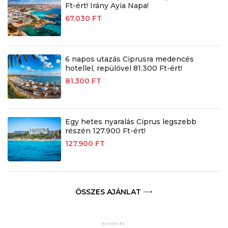
Ft-ért! Irány Ayia Napa!
67.030 FT
6 napos utazás Ciprusra medencés
hotellel, repülővel 81.300 Ft-ért!
81.300 FT
Egy hetes nyaralás Ciprus legszebb
részén 127.900 Ft-ért!
127.900 FT
ÖSSZES AJÁNLAT