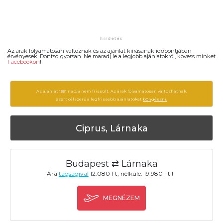
Az árak folyamatosan változnak és az ajánlat kiírásanak időpontjában
érvényesek. Döntsd gyorsan. Ne maradj le a legjobb ajánlatokról, kövess minket
Facebookon
!
Az ajánlat 1361 napja nem frissült. Az árak folyamatosan változhatnak,
ezért célszerű a legfrissebb ajánlatokat
böngészni.
Ciprus, Lárnaka
Budapest ⇄ Lárnaka
Ára
tagságival
12.080 Ft, nélküle: 19.980 Ft !
MEGNÉZEM