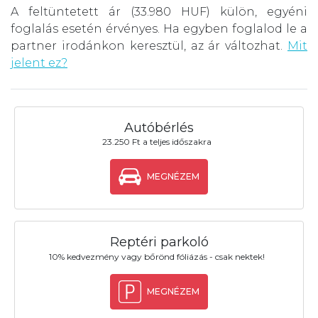
A feltüntetett ár (33.980 HUF) külön, egyéni
foglalás esetén érvényes. Ha egyben foglalod le a
partner irodánkon keresztül, az ár változhat.
Mit
jelent ez?
Autóbérlés
23.250 Ft a teljes időszakra
MEGNÉZEM
Reptéri parkoló
10% kedvezmény vagy bőrönd fóliázás - csak nektek!
MEGNÉZEM