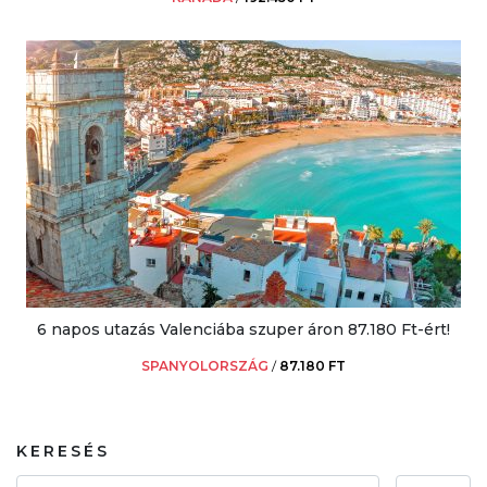
6 napos utazás Valenciába szuper áron 87.180 Ft-ért!
SPANYOLORSZÁG
/
87.180 FT
KERESÉS