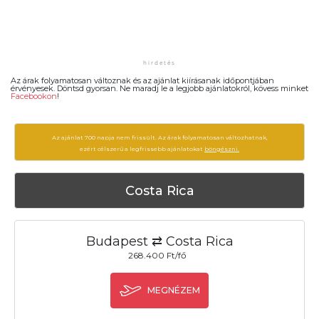
Az árak folyamatosan változnak és az ajánlat kiírásanak időpontjában
érvényesek. Döntsd gyorsan. Ne maradj le a legjobb ajánlatokról, kövess minket
Facebookon
!
Az ajánlat 700 napja nem frissült. Az árak folyamatosan változhatnak,
ezért célszerű a legfrissebb ajánlatokat
böngészni.
Costa Rica
Budapest ⇄ Costa Rica
268.400 Ft/fő
MEGNÉZEM