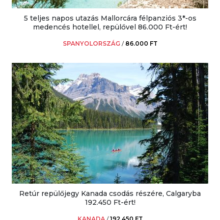
5 teljes napos utazás Mallorcára félpanziós 3*-os
medencés hotellel, repülővel 86.000 Ft-ért!
SPANYOLORSZÁG
/
86.000 FT
Retúr repülőjegy Kanada csodás részére, Calgaryba
192.450 Ft-ért!
KANADA
/
192.450 FT