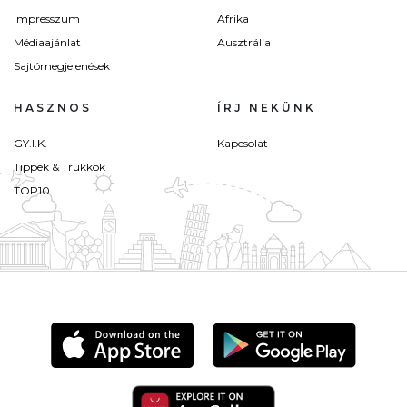
Impresszum
Afrika
Médiaajánlat
Ausztrália
Sajtómegjelenések
HASZNOS
ÍRJ NEKÜNK
GY.I.K.
Kapcsolat
Tippek & Trükkök
TOP10