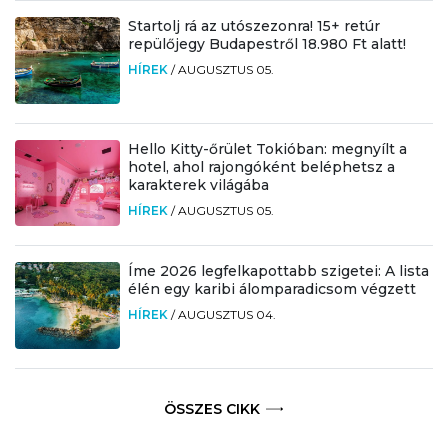
Startolj rá az utószezonra! 15+ retúr
repülőjegy Budapestről 18.980 Ft alatt!
HÍREK
/
AUGUSZTUS 05.
Hello Kitty-őrület Tokióban: megnyílt a
hotel, ahol rajongóként beléphetsz a
karakterek világába
HÍREK
/
AUGUSZTUS 05.
Íme 2026 legfelkapottabb szigetei: A lista
élén egy karibi álomparadicsom végzett
HÍREK
/
AUGUSZTUS 04.
ÖSSZES CIKK