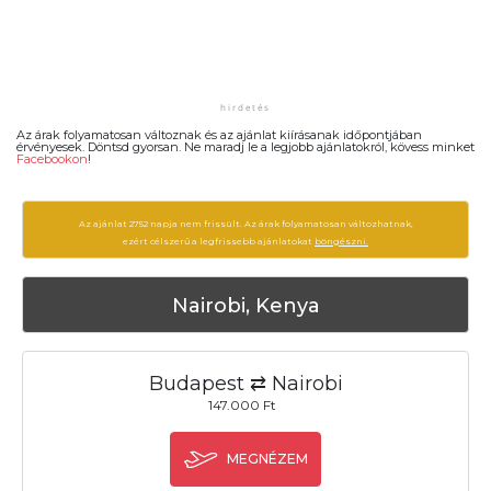
Az árak folyamatosan változnak és az ajánlat kiírásanak időpontjában
érvényesek. Döntsd gyorsan. Ne maradj le a legjobb ajánlatokról, kövess minket
Facebookon
!
Az ajánlat 2752 napja nem frissült. Az árak folyamatosan változhatnak,
ezért célszerű a legfrissebb ajánlatokat
böngészni.
Nairobi, Kenya
Budapest ⇄ Nairobi
147.000 Ft
MEGNÉZEM