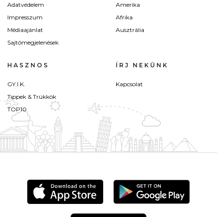
Adatvédelem
Amerika
Impresszum
Afrika
Médiaajánlat
Ausztrália
Sajtómegjelenések
HASZNOS
ÍRJ NEKÜNK
GY.I.K.
Kapcsolat
Tippek & Trükkök
TOP10