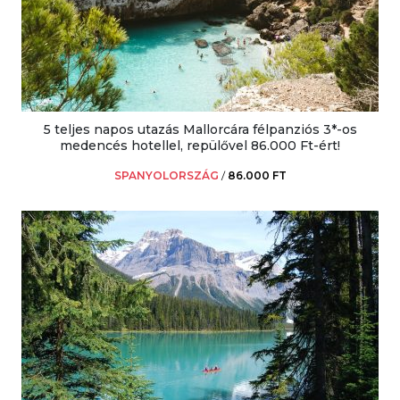
5 teljes napos utazás Mallorcára félpanziós 3*-os
medencés hotellel, repülővel 86.000 Ft-ért!
SPANYOLORSZÁG
/
86.000 FT