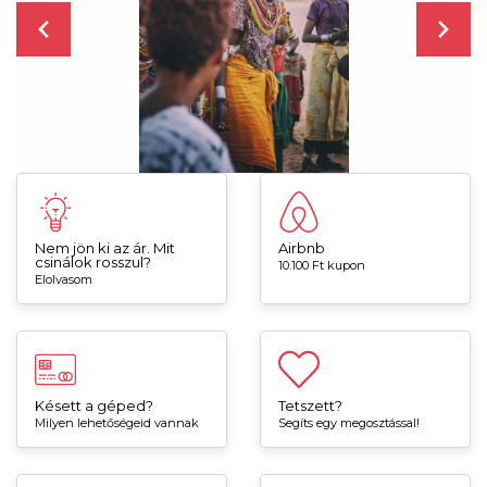
Nem jön ki az ár. Mit
Airbnb
csinálok rosszul?
10.100 Ft kupon
Elolvasom
Késett a géped?
Tetszett?
Milyen lehetőségeid vannak
Segíts egy megosztással!