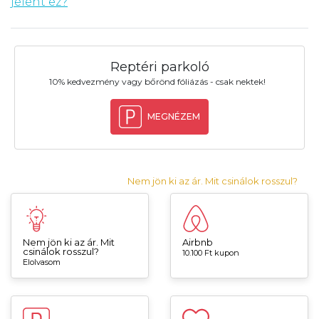
jelent ez?
Reptéri parkoló
10% kedvezmény vagy bőrönd fóliázás - csak nektek!
MEGNÉZEM
Nem jön ki az ár. Mit csinálok rosszul?
Nem jön ki az ár. Mit
Airbnb
csinálok rosszul?
10.100 Ft kupon
Elolvasom