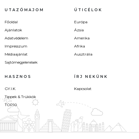
UTAZÓMAJOM
ÚTICÉLOK
Főoldal
Európa
Ajánlatok
Ázsia
Adatvédelem
Amerika
Impresszum
Afrika
Médiaajánlat
Ausztrália
Sajtómegjelenések
HASZNOS
ÍRJ NEKÜNK
GY.I.K.
Kapcsolat
Tippek & Trükkök
TOP10