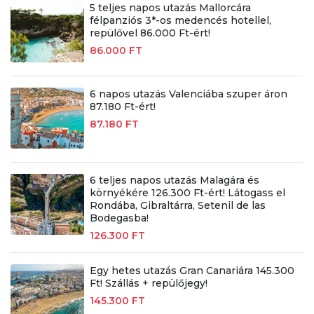
5 teljes napos utazás Mallorcára
félpanziós 3*-os medencés hotellel,
repülővel 86.000 Ft-ért!
86.000 FT
6 napos utazás Valenciába szuper áron
87.180 Ft-ért!
87.180 FT
6 teljes napos utazás Malagára és
környékére 126.300 Ft-ért! Látogass el
Rondába, Gibraltárra, Setenil de las
Bodegasba!
126.300 FT
Egy hetes utazás Gran Canariára 145.300
Ft! Szállás + repülőjegy!
145.300 FT