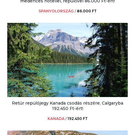
medencés hotellel, repülővel 86.000 Ft-ért!
SPANYOLORSZÁG
/
86.000 FT
Retúr repülőjegy Kanada csodás részére, Calgaryba
192.450 Ft-ért!
KANADA
/
192.450 FT