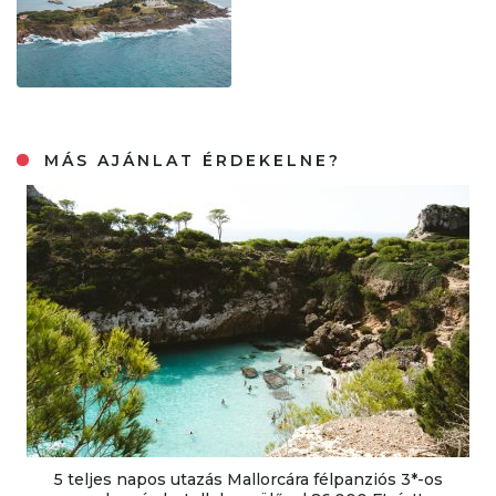
MÁS AJÁNLAT ÉRDEKELNE?
5 teljes napos utazás Mallorcára félpanziós 3*-os