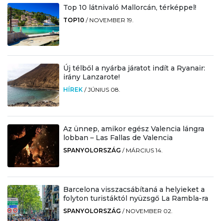
Top 10 látnivaló Mallorcán, térképpel!
TOP10
/
NOVEMBER 19.
Új télből a nyárba járatot indít a Ryanair:
irány Lanzarote!
HÍREK
/
JÚNIUS 08.
Az ünnep, amikor egész Valencia lángra
lobban – Las Fallas de Valencia
SPANYOLORSZÁG
/
MÁRCIUS 14.
Barcelona visszacsábítaná a helyieket a
folyton turistáktól nyüzsgő La Rambla-ra
SPANYOLORSZÁG
/
NOVEMBER 02.