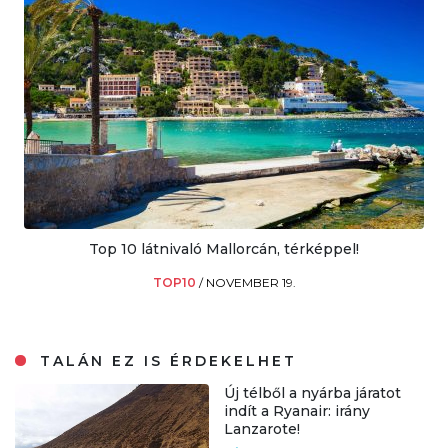
Top 10 látnivaló Mallorcán, térképpel!
TOP10
/
NOVEMBER 19.
TALÁN EZ IS ÉRDEKELHET
Új télből a nyárba járatot
indít a Ryanair: irány
Lanzarote!