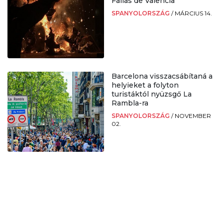
Fallas de Valencia
SPANYOLORSZÁG
/
MÁRCIUS 14.
Barcelona visszacsábítaná a
helyieket a folyton
turistáktól nyüzsgő La
Rambla-ra
SPANYOLORSZÁG
/
NOVEMBER
02.