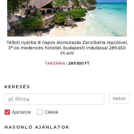
Télből nyárba: 8 napos álomutazás Zanzibárra repülővel,
3*-os medencés hotellel, budapesti indulással 289.650
Ft-ért!
TANZÁNIA
/
289.650 FT
KERESÉS
Mehet
Ajánlatok
Cikkek
HASONLÓ AJÁNLATOK