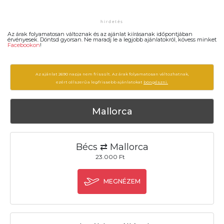
Az árak folyamatosan változnak és az ajánlat kiírásanak időpontjában
érvényesek. Döntsd gyorsan. Ne maradj le a legjobb ajánlatokról, kövess minket
Facebookon
!
Az ajánlat 2690 napja nem frissült. Az árak folyamatosan változhatnak,
ezért célszerű a legfrissebb ajánlatokat
böngészni.
Mallorca
Bécs ⇄ Mallorca
23.000 Ft
MEGNÉZEM