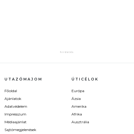
UTAZÓMAJOM
ÚTICÉLOK
Főoldal
Európa
Ajánlatok
Ázsia
Adatvédelem
Amerika
Impresszum
Afrika
Médiaajánlat
Ausztrália
Sajtómegjelenések