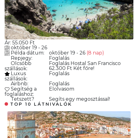
Ár:
55.050
Ft
október 19 - 26
Példa dátum:
október 19 - 26
(8 nap)
Repjegy:
Foglalás
Olcsóbb
Foglalás
Hostal San Francisco
62.300 Ft Két főre!
szállások:
Luxus
Foglalás
szállások:
Airbnb:
Foglalás
Segítség a
Elolvasom
foglaláshoz:
Tetszett?
Segíts egy megosztással!
TOP 10 LÁTNIVALÓK