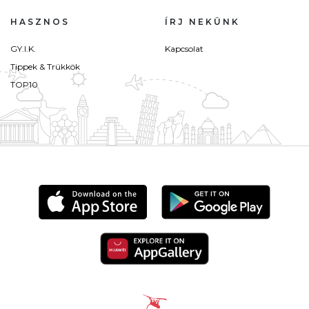
HASZNOS
ÍRJ NEKÜNK
GY.I.K.
Kapcsolat
Tippek & Trükkök
TOP10