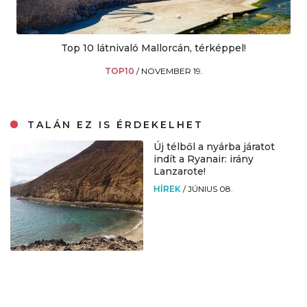
Top 10 látnivaló Mallorcán, térképpel!
TOP10
/
NOVEMBER 19.
TALÁN EZ IS ÉRDEKELHET
Új télből a nyárba járatot
indít a Ryanair: irány
Lanzarote!
HÍREK
/
JÚNIUS 08.