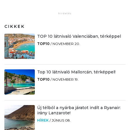
CIKKEK
TOP 10 látnivaló Valenciában, térképpel
TOP10
/
NOVEMBER 20.
Top 10 látnivaló Mallorcán, térképpel!
TOP10
/
NOVEMBER 19.
Új télből a nyárba járatot indít a Ryanair:
irány Lanzarote!
HÍREK
/
JÚNIUS 08.