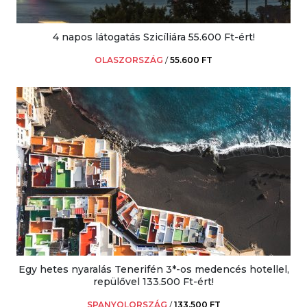
4 napos látogatás Szicíliára 55.600 Ft-ért!
OLASZORSZÁG
/
55.600 FT
Egy hetes nyaralás Tenerifén 3*-os medencés hotellel,
repülővel 133.500 Ft-ért!
SPANYOLORSZÁG
/
133.500 FT