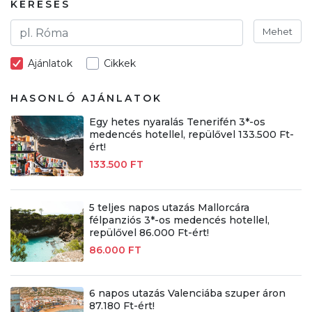
KERESÉS
Mehet
Ajánlatok
Cikkek
HASONLÓ AJÁNLATOK
Egy hetes nyaralás Tenerifén 3*-os
medencés hotellel, repülővel 133.500 Ft-
ért!
133.500 FT
5 teljes napos utazás Mallorcára
félpanziós 3*-os medencés hotellel,
repülővel 86.000 Ft-ért!
86.000 FT
6 napos utazás Valenciába szuper áron
87.180 Ft-ért!