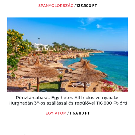
SPANYOLORSZÁG
/
133.500 FT
Pénztárcabarát: Egy hetes All Inclusive nyaralás
Hurghadán 3*-os szállással és repülővel 116.880 Ft-ért!
EGYIPTOM
/
116.880 FT