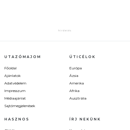
UTAZÓMAJOM
ÚTICÉLOK
Főoldal
Európa
Ajánlatok
Ázsia
Adatvédelem
Amerika
Impresszum
Afrika
Médiaajánlat
Ausztrália
Sajtómegjelenések
HASZNOS
ÍRJ NEKÜNK