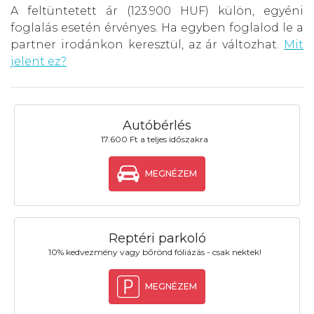
A feltüntetett ár (123.900 HUF) külön, egyéni
foglalás esetén érvényes. Ha egyben foglalod le a
partner irodánkon keresztül, az ár változhat.
Mit
jelent ez?
Autóbérlés
17.600 Ft a teljes időszakra
MEGNÉZEM
Reptéri parkoló
10% kedvezmény vagy bőrönd fóliázás - csak nektek!
MEGNÉZEM