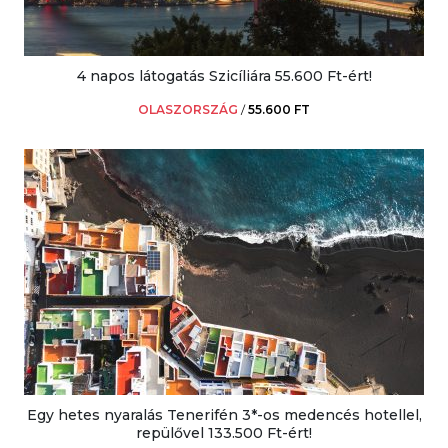
4 napos látogatás Szicíliára 55.600 Ft-ért!
OLASZORSZÁG
/
55.600 FT
Egy hetes nyaralás Tenerifén 3*-os medencés hotellel,
repülővel 133.500 Ft-ért!