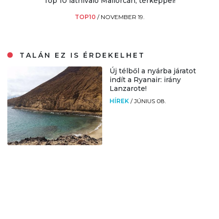
Top 10 látnivaló Mallorcán, térképpel!
TOP10
/
NOVEMBER 19.
TALÁN EZ IS ÉRDEKELHET
Új télből a nyárba járatot
indít a Ryanair: irány
Lanzarote!
HÍREK
/
JÚNIUS 08.