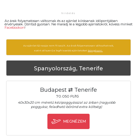
Az árak folyamatosan változnak és az ajánlat kiírásanak időpontjában
érvényesek. Döntsd gyorsan. Ne maradj le a legjobb ajánlatokról, kövess minket
Facebookon
!
Az ajánlat 52 napja nem frissült. Az árak folyamatosan változhatnak,
ezért célszerű a legfrissebb ajánlatokat
böngészni.
Spanyolország, Tenerife
Budapest ⇄ Tenerife
70.050 Ft/fő
40x30x20 cm méretű kézipoggyásszal az árban (nagyobb
poggyász, feladható bőrönd extra költség)
MEGNÉZEM