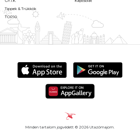
GY.I.K.
Kapcsolat
Tippek & Trükkök
TOP10
Minden tartalom jogvédett © 2026 Utazómajom.