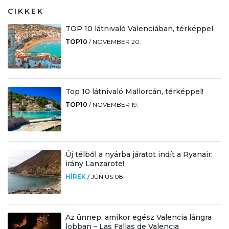
CIKKEK
TOP 10 látnivaló Valenciában, térképpel
TOP10
/
NOVEMBER 20.
Top 10 látnivaló Mallorcán, térképpel!
TOP10
/
NOVEMBER 19.
Új télből a nyárba járatot indít a Ryanair:
irány Lanzarote!
HÍREK
/
JÚNIUS 08.
Az ünnep, amikor egész Valencia lángra
lobban – Las Fallas de Valencia