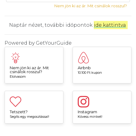
Nem jön ki az ár. Mit csinálok rosszul?
Naptár nézet, további időpontok
ide kattintva
.
Powered by
GetYourGuide
Nem jön ki az ár. Mit
Airbnb
csinálok rosszul?
10.100 Ft kupon
Elolvasom
Tetszett?
Instagram
Segíts egy megosztással!
Kövess minket!