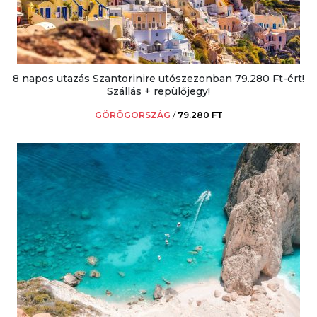
8 napos utazás Szantorinire utószezonban 79.280 Ft-ért!
Szállás + repülőjegy!
GÖRÖGORSZÁG
/
79.280 FT