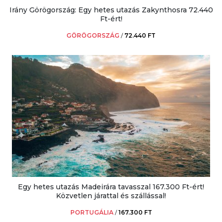
Irány Görögország: Egy hetes utazás Zakynthosra 72.440
Ft-ért!
GÖRÖGORSZÁG
/
72.440 FT
Egy hetes utazás Madeirára tavasszal 167.300 Ft-ért!
Közvetlen járattal és szállással!
PORTUGÁLIA
/
167.300 FT