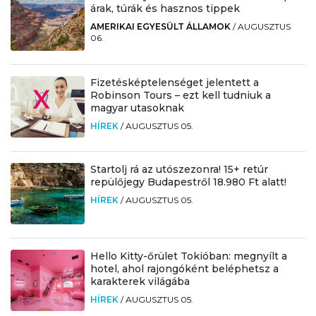
árak, túrák és hasznos tippek
AMERIKAI EGYESÜLT ÁLLAMOK
/
AUGUSZTUS
06.
Fizetésképtelenséget jelentett a
Robinson Tours – ezt kell tudniuk a
magyar utasoknak
HÍREK
/
AUGUSZTUS 05.
Startolj rá az utószezonra! 15+ retúr
repülőjegy Budapestről 18.980 Ft alatt!
HÍREK
/
AUGUSZTUS 05.
Hello Kitty-őrület Tokióban: megnyílt a
hotel, ahol rajongóként beléphetsz a
karakterek világába
HÍREK
/
AUGUSZTUS 05.