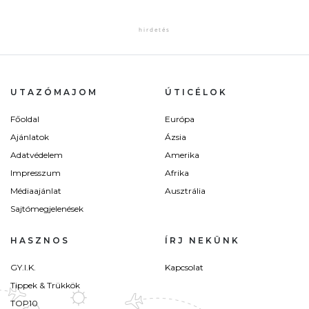
UTAZÓMAJOM
ÚTICÉLOK
Főoldal
Európa
Ajánlatok
Ázsia
Adatvédelem
Amerika
Impresszum
Afrika
Médiaajánlat
Ausztrália
Sajtómegjelenések
HASZNOS
ÍRJ NEKÜNK
GY.I.K.
Kapcsolat
Tippek & Trükkök
TOP10