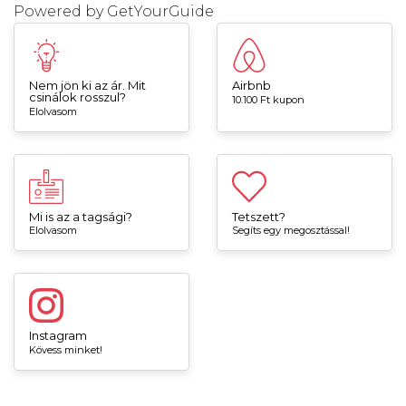
Powered by
GetYourGuide
Nem jön ki az ár. Mit
Airbnb
csinálok rosszul?
10.100 Ft kupon
Elolvasom
Mi is az a tagsági?
Tetszett?
Elolvasom
Segíts egy megosztással!
Instagram
Kövess minket!