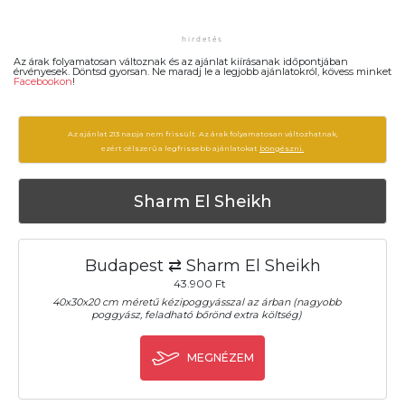
Az árak folyamatosan változnak és az ajánlat kiírásanak időpontjában
érvényesek. Döntsd gyorsan. Ne maradj le a legjobb ajánlatokról, kövess minket
Facebookon
!
Az ajánlat 213 napja nem frissült. Az árak folyamatosan változhatnak,
ezért célszerű a legfrissebb ajánlatokat
böngészni.
Sharm El Sheikh
Budapest ⇄ Sharm El Sheikh
43.900 Ft
40x30x20 cm méretű kézipoggyásszal az árban (nagyobb
poggyász, feladható bőrönd extra költség)
MEGNÉZEM