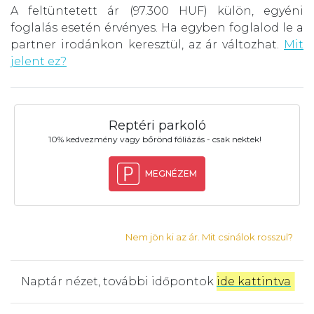
A feltüntetett ár (97.300 HUF) külön, egyéni
foglalás esetén érvényes. Ha egyben foglalod le a
partner irodánkon keresztül, az ár változhat.
Mit
jelent ez?
Reptéri parkoló
10% kedvezmény vagy bőrönd fóliázás - csak nektek!
MEGNÉZEM
Nem jön ki az ár. Mit csinálok rosszul?
Naptár nézet, további időpontok
ide kattintva
.