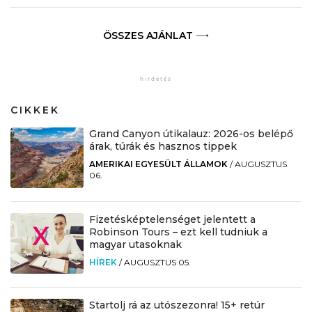
ÖSSZES AJÁNLAT
CIKKEK
Grand Canyon útikalauz: 2026-os belépő
árak, túrák és hasznos tippek
AMERIKAI EGYESÜLT ÁLLAMOK
/
AUGUSZTUS
06.
Fizetésképtelenséget jelentett a
Robinson Tours – ezt kell tudniuk a
magyar utasoknak
HÍREK
/
AUGUSZTUS 05.
Startolj rá az utószezonra! 15+ retúr