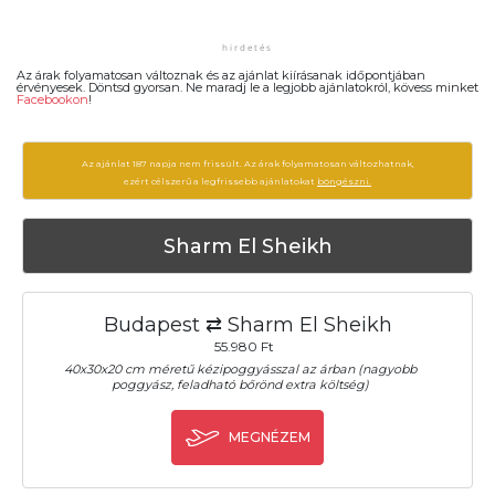
Az árak folyamatosan változnak és az ajánlat kiírásanak időpontjában
érvényesek. Döntsd gyorsan. Ne maradj le a legjobb ajánlatokról, kövess minket
Facebookon
!
Az ajánlat 187 napja nem frissült. Az árak folyamatosan változhatnak,
ezért célszerű a legfrissebb ajánlatokat
böngészni.
Sharm El Sheikh
Budapest ⇄ Sharm El Sheikh
55.980 Ft
40x30x20 cm méretű kézipoggyásszal az árban (nagyobb
poggyász, feladható bőrönd extra költség)
MEGNÉZEM