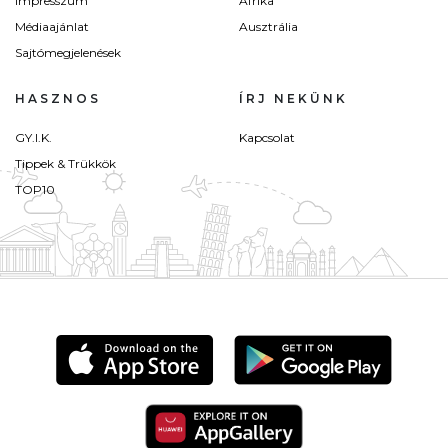
Impresszum
Afrika
Médiaajánlat
Ausztrália
Sajtómegjelenések
HASZNOS
ÍRJ NEKÜNK
GY.I.K.
Kapcsolat
Tippek & Trükkök
TOP10