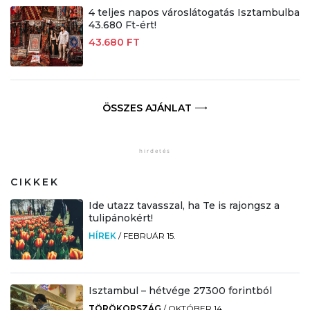
4 teljes napos városlátogatás Isztambulba
43.680 Ft-ért!
43.680 FT
ÖSSZES AJÁNLAT
CIKKEK
Ide utazz tavasszal, ha Te is rajongsz a
tulipánokért!
HÍREK
/
FEBRUÁR 15.
Isztambul – hétvége 27300 forintból
TÖRÖKORSZÁG
/
OKTÓBER 14.