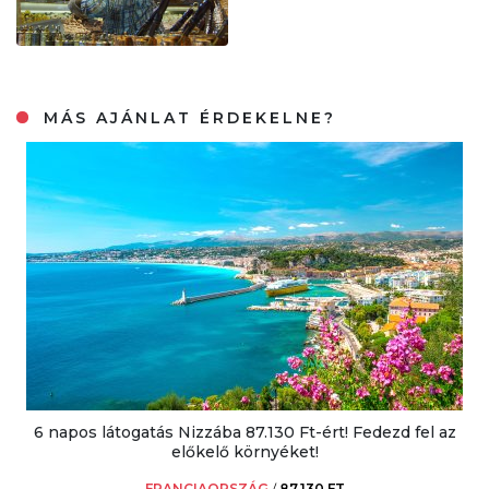
MÁS AJÁNLAT ÉRDEKELNE?
6 napos látogatás Nizzába 87.130 Ft-ért! Fedezd fel az
előkelő környéket!
FRANCIAORSZÁG
/
87.130 FT