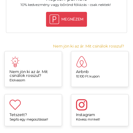
10% kedvezmény vagy bőrönd fóliázás - csak nektek!
MEGNÉZEM
Nem jön ki az ár. Mit csinálok rosszul?
Nem jön ki az ár. Mit
Airbnb
csinálok rosszul?
10.100 Ft kupon
Elolvasom
Tetszett?
Instagram
Segíts egy megosztással!
Kövess minket!