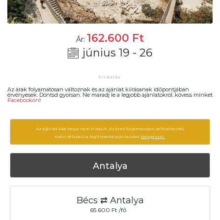
162.600
Ft
Ár:
június 19 - 26
Az árak folyamatosan változnak és az ajánlat kiírásanak időpontjában
érvényesek. Döntsd gyorsan. Ne maradj le a legjobb ajánlatokról, kövess minket
Facebookon
!
Az ajánlat 448 napja nem frissült. Az árak folyamatosan változhatnak,
ezért célszerű a legfrissebb ajánlatokat
böngészni.
Antalya
Bécs ⇄ Antalya
65.600 Ft /fő