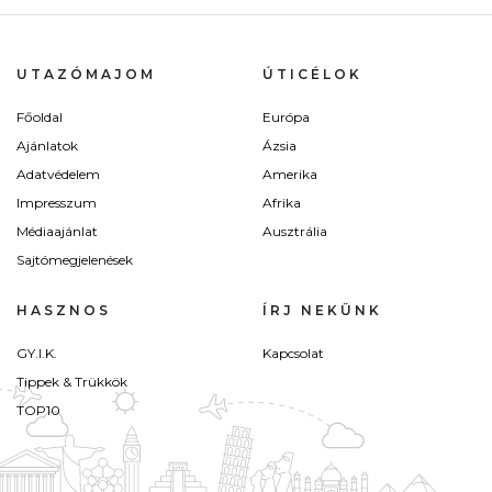
UTAZÓMAJOM
ÚTICÉLOK
Főoldal
Európa
Ajánlatok
Ázsia
Adatvédelem
Amerika
Impresszum
Afrika
Médiaajánlat
Ausztrália
Sajtómegjelenések
HASZNOS
ÍRJ NEKÜNK
GY.I.K.
Kapcsolat
Tippek & Trükkök
TOP10