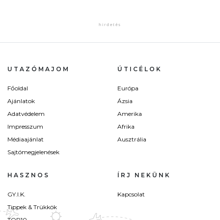
UTAZÓMAJOM
ÚTICÉLOK
Főoldal
Európa
Ajánlatok
Ázsia
Adatvédelem
Amerika
Impresszum
Afrika
Médiaajánlat
Ausztrália
Sajtómegjelenések
HASZNOS
ÍRJ NEKÜNK
GY.I.K.
Kapcsolat
Tippek & Trükkök
TOP10