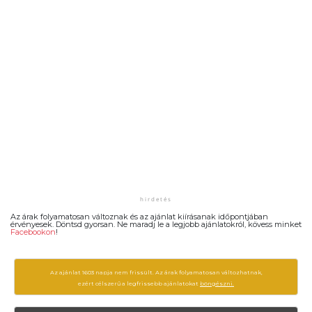
Az árak folyamatosan változnak és az ajánlat kiírásanak időpontjában
érvényesek. Döntsd gyorsan. Ne maradj le a legjobb ajánlatokról, kövess minket
Facebookon
!
Az ajánlat 1603 napja nem frissült. Az árak folyamatosan változhatnak,
ezért célszerű a legfrissebb ajánlatokat
böngészni.