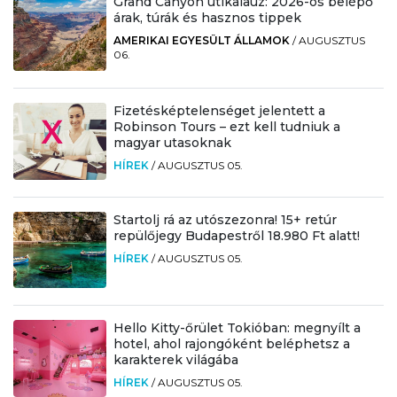
Grand Canyon útikalauz: 2026-os belépő
árak, túrák és hasznos tippek
AMERIKAI EGYESÜLT ÁLLAMOK
/
AUGUSZTUS
06.
Fizetésképtelenséget jelentett a
Robinson Tours – ezt kell tudniuk a
magyar utasoknak
HÍREK
/
AUGUSZTUS 05.
Startolj rá az utószezonra! 15+ retúr
repülőjegy Budapestről 18.980 Ft alatt!
HÍREK
/
AUGUSZTUS 05.
Hello Kitty-őrület Tokióban: megnyílt a
hotel, ahol rajongóként beléphetsz a
karakterek világába
HÍREK
/
AUGUSZTUS 05.