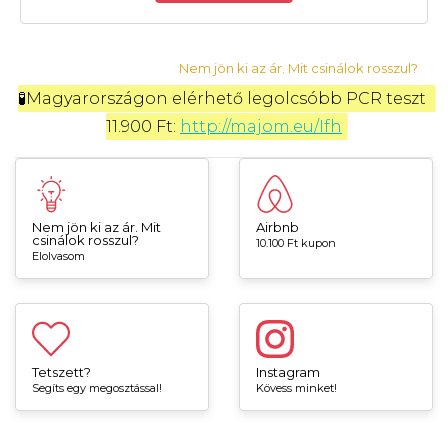
Nem jön ki az ár. Mit csinálok rosszul?
🧪Magyarországon elérhető legolcsóbb PCR teszt 
11.900 Ft: 
http://majom.eu/Ifh
Nem jön ki az ár. Mit
Airbnb
csinálok rosszul?
10.100 Ft kupon
Elolvasom
Tetszett?
Instagram
Segíts egy megosztással!
Kövess minket!