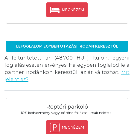
MEGNÉZEM
LEFOGLALOM EGYBEN UTAZÁSI IRODÁN KERESZTÜL
A feltüntetett ár (48.700 HUF) külön, egyéni
foglalás esetén érvényes. Ha egyben foglalod le a
partner irodánkon keresztül, az ár változhat.
Mit
jelent ez?
Reptéri parkoló
10% kedvezmény vagy bőrönd fóliázás - csak nektek!
MEGNÉZEM