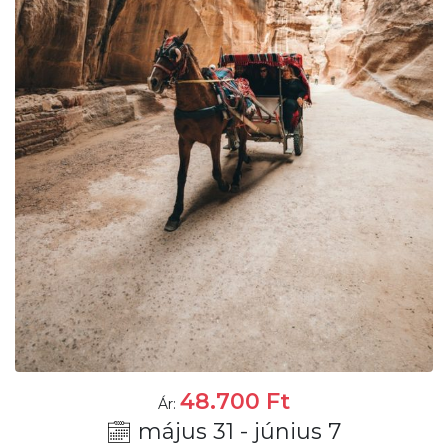
48.700
Ft
Ár:
május 31 - június 7