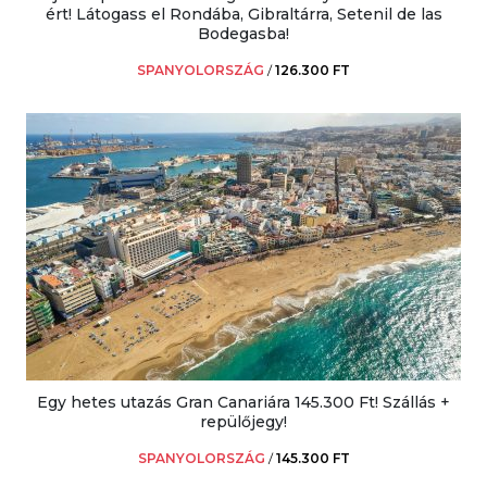
ért! Látogass el Rondába, Gibraltárra, Setenil de las
Bodegasba!
SPANYOLORSZÁG
/
126.300 FT
Egy hetes utazás Gran Canariára 145.300 Ft! Szállás +
repülőjegy!
SPANYOLORSZÁG
/
145.300 FT