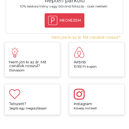
Reptéri parkoló
10% kedvezmény vagy bőrönd fóliázás - csak nektek!
MEGNÉZEM
Nem jön ki az ár. Mit csinálok rosszul?
Nem jön ki az ár. Mit
Airbnb
csinálok rosszul?
10.100 Ft kupon
Elolvasom
Tetszett?
Instagram
Segíts egy megosztással!
Kövess minket!