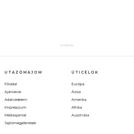
UTAZÓMAJOM
ÚTICÉLOK
Főoldal
Európa
Ajánlatok
Ázsia
Adatvédelem
Amerika
Impresszum
Afrika
Médiaajánlat
Ausztrália
Sajtómegjelenések