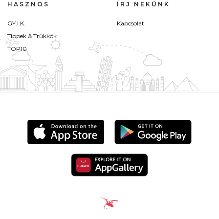
HASZNOS
ÍRJ NEKÜNK
GY.I.K.
Kapcsolat
Tippek & Trükkök
TOP10