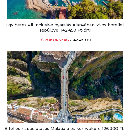
Egy hetes All Inclusive nyaralás Alanyában 5*-os hotellel,
repülővel 142.450 Ft-ért!
TÖRÖKORSZÁG
/
142.450 FT
6 teljes napos utazás Malagára és környékére 126.300 Ft-