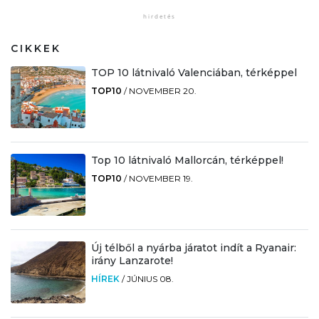
CIKKEK
TOP 10 látnivaló Valenciában, térképpel
TOP10
/
NOVEMBER 20.
Top 10 látnivaló Mallorcán, térképpel!
TOP10
/
NOVEMBER 19.
Új télből a nyárba járatot indít a Ryanair:
irány Lanzarote!
HÍREK
/
JÚNIUS 08.