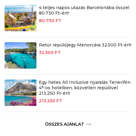
4 teljes napos utazás Barcelonába ősszel
80.730 Ft-ért!
80.730 FT
Retúr repülőjegy Menorcára 32.500 Ft-ért!
32.500 FT
Egy hetes All Inclusive nyaralás Tenerifén
4*-os hotelben, közvetlen repülővel
213.250 Ft-ért!
213.250 FT
ÖSSZES AJÁNLAT