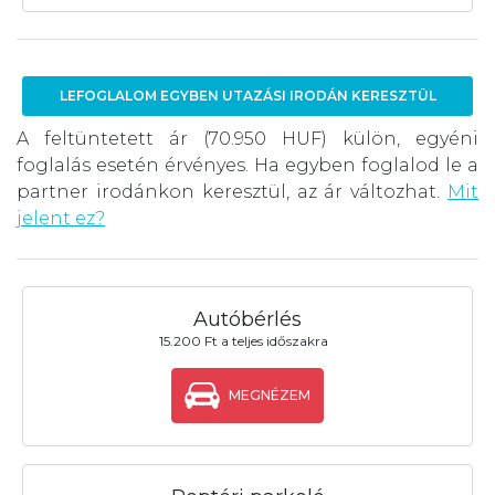
LEFOGLALOM EGYBEN UTAZÁSI IRODÁN KERESZTÜL
A feltüntetett ár (70.950 HUF) külön, egyéni
foglalás esetén érvényes. Ha egyben foglalod le a
partner irodánkon keresztül, az ár változhat.
Mit
jelent ez?
Autóbérlés
15.200 Ft a teljes időszakra
MEGNÉZEM