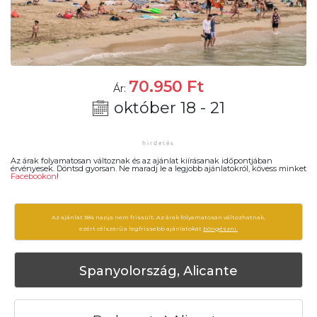
70.950
Ft
Ár:
október 18 - 21
Az árak folyamatosan változnak és az ajánlat kiírásanak időpontjában
érvényesek. Döntsd gyorsan. Ne maradj le a legjobb ajánlatokról, kövess minket
Facebookon
!
Az ajánlat 384 napja nem frissült. Az árak folyamatosan változhatnak,
ezért célszerű a legfrissebb ajánlatokat
böngészni.
Spanyolország, Alicante