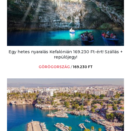
Egy hetes nyaralás Kefalónián 169.230 Ft-ért! Szállás +
repülőjegy!
GÖRÖGORSZÁG
/
169.230 FT