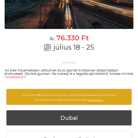
76.330
Ft
Ár:
július 18 - 25
Az árak folyamatosan változnak és az ajánlat kiírásanak időpontjában
érvényesek. Döntsd gyorsan. Ne maradj le a legjobb ajánlatokról, kövess minket
Facebookon
!
Az ajánlat 1865 napja nem frissült. Az árak folyamatosan változhatnak,
ezért célszerű a legfrissebb ajánlatokat
böngészni.
Dubai