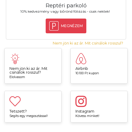
Reptéri parkoló
10% kedvezmény vagy bőrönd fóliázás - csak nektek!
MEGNÉZEM
Nem jön ki az ár. Mit csinálok rosszul?
Nem jön ki az ár. Mit
Airbnb
csinálok rosszul?
10.100 Ft kupon
Elolvasom
Tetszett?
Instagram
Segíts egy megosztással!
Kövess minket!