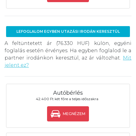
LEFOGLALOM EGYBEN UTAZÁSI IRODÁN KERESZTÜL
A feltüntetett ár (76.330 HUF) külön, egyéni
foglalás esetén érvényes. Ha egyben foglalod le a
partner irodánkon keresztül, az ár változhat.
Mit
jelent ez?
Autóbérlés
42.400 Ft két főre a teljes időszakra
MEGNÉZEM