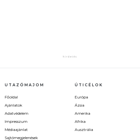
UTAZÓMAJOM
ÚTICÉLOK
Főoldal
Európa
Ajánlatok
Ázsia
Adatvédelem
Amerika
Impresszum
Afrika
Médiaajánlat
Ausztrália
Sajtómegjelenések