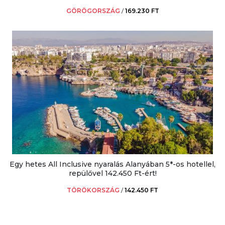
GÖRÖGORSZÁG
/
169.230 FT
Egy hetes All Inclusive nyaralás Alanyában 5*-os hotellel,
repülővel 142.450 Ft-ért!
TÖRÖKORSZÁG
/
142.450 FT