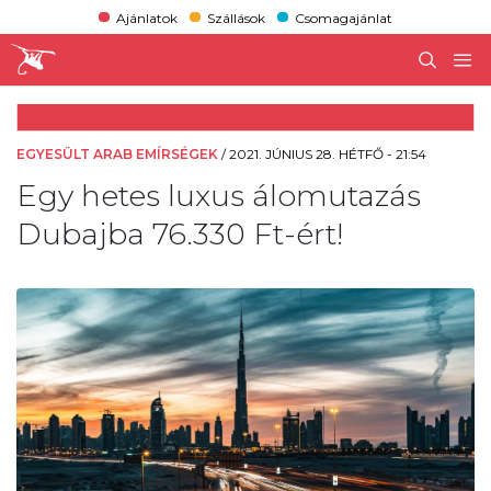
Ajánlatok
Szállások
Csomagajánlat
EGYESÜLT ARAB EMÍRSÉGEK
/
2021. JÚNIUS 28. HÉTFŐ - 21:54
Egy hetes luxus álomutazás
Dubajba 76.330 Ft-ért!