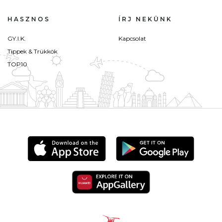
HASZNOS
ÍRJ NEKÜNK
GY.I.K.
Kapcsolat
Tippek & Trükkök
TOP10