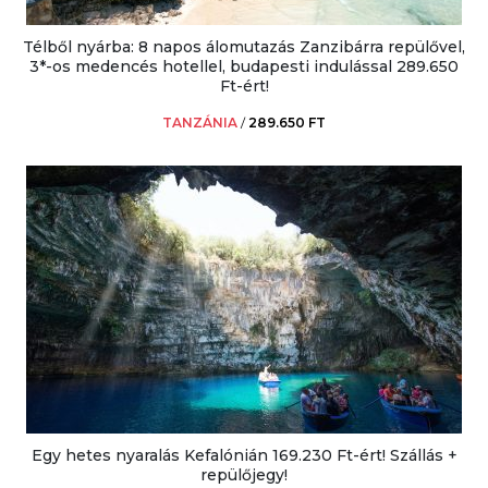
Télből nyárba: 8 napos álomutazás Zanzibárra repülővel,
3*-os medencés hotellel, budapesti indulással 289.650
Ft-ért!
TANZÁNIA
/
289.650 FT
Egy hetes nyaralás Kefalónián 169.230 Ft-ért! Szállás +
repülőjegy!