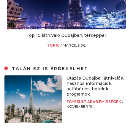
Top 10 látnivaló Dubajban, térképpel!
TOP10
/
MÁRCIUS 06.
TALÁN EZ IS ÉRDEKELHET
Utazás Dubajba: látnivalók,
hasznos információk,
autóbérlés, hotelek,
programok
EGYESÜLT ARAB EMÍRSÉGEK
/
NOVEMBER 19.