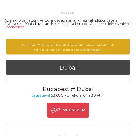
Az árak folyamatosan változnak és az ajánlat kiírásanak időpontjában
érvényesek. Döntsd gyorsan. Ne maradj le a legjobb ajánlatokról, kövess minket
Facebookon
!
Az ajánlat 1917 napja nem frissült. Az árak folyamatosan változhatnak,
ezért célszerű a legfrissebb ajánlatokat
böngészni.
Dubai
Budapest ⇄ Dubai
tagságival
58.680 Ft, néküle: 64.980 Ft !
MEGNÉZEM