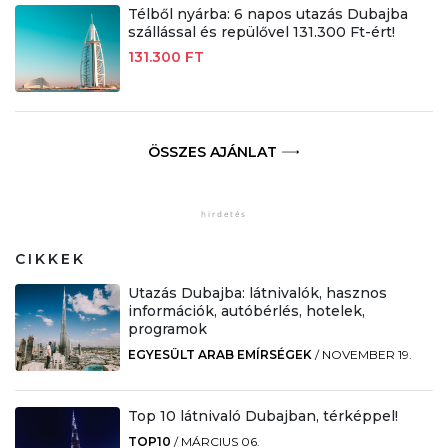
Télből nyárba: 6 napos utazás Dubajba
szállással és repülővel 131.300 Ft-ért!
131.300 FT
ÖSSZES AJÁNLAT
CIKKEK
Utazás Dubajba: látnivalók, hasznos
információk, autóbérlés, hotelek,
programok
EGYESÜLT ARAB EMÍRSÉGEK
/
NOVEMBER 19.
Top 10 látnivaló Dubajban, térképpel!
TOP10
/
MÁRCIUS 06.