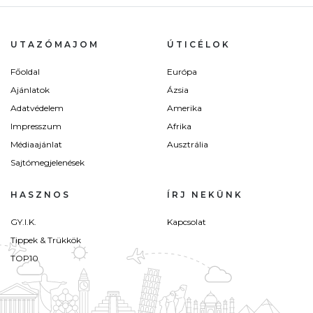
UTAZÓMAJOM
ÚTICÉLOK
Főoldal
Európa
Ajánlatok
Ázsia
Adatvédelem
Amerika
Impresszum
Afrika
Médiaajánlat
Ausztrália
Sajtómegjelenések
HASZNOS
ÍRJ NEKÜNK
GY.I.K.
Kapcsolat
Tippek & Trükkök
TOP10