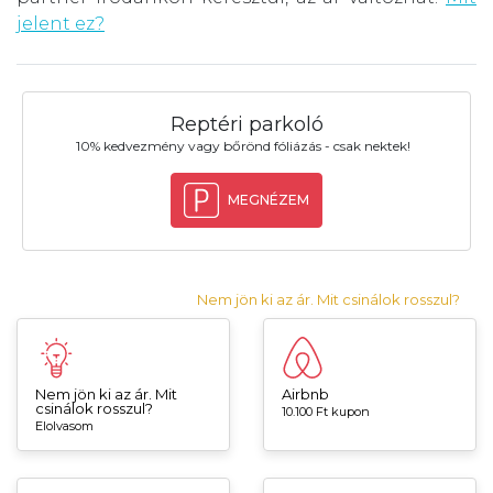
jelent ez?
Reptéri parkoló
10% kedvezmény vagy bőrönd fóliázás - csak nektek!
MEGNÉZEM
Nem jön ki az ár. Mit csinálok rosszul?
Nem jön ki az ár. Mit
Airbnb
csinálok rosszul?
10.100 Ft kupon
Elolvasom