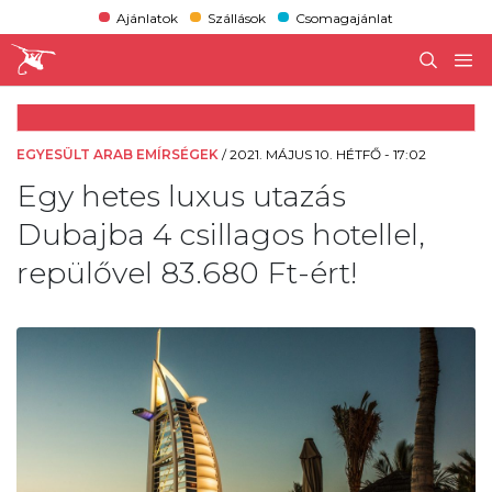
Ajánlatok
Szállások
Csomagajánlat
EGYESÜLT ARAB EMÍRSÉGEK
/
2021. MÁJUS 10. HÉTFŐ - 17:02
Egy hetes luxus utazás
Dubajba 4 csillagos hotellel,
repülővel 83.680 Ft-ért!