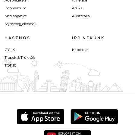
Adatvédelem
Amerika
Impresszum
Afrika
Médiaajánlat
Ausztrália
Sajtómegjelenések
HASZNOS
ÍRJ NEKÜNK
GY.I.K.
Kapcsolat
Tippek & Trükkök
TOP10