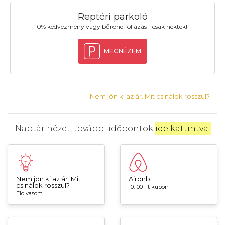
Reptéri parkoló
10% kedvezmény vagy bőrönd fóliázás - csak nektek!
MEGNÉZEM
Nem jön ki az ár. Mit csinálok rosszul?
Naptár nézet, további időpontok
ide kattintva
.
Nem jön ki az ár. Mit
Airbnb
csinálok rosszul?
10.100 Ft kupon
Elolvasom