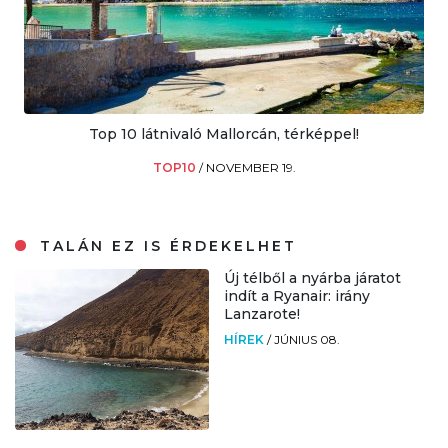
Top 10 látnivaló Mallorcán, térképpel!
TOP10
/
NOVEMBER 19.
TALÁN EZ IS ÉRDEKELHET
Új télből a nyárba járatot
indít a Ryanair: irány
Lanzarote!
HÍREK
/
JÚNIUS 08.