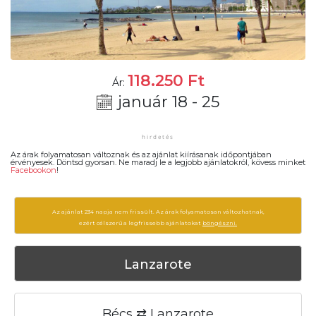
118.250
Ft
Ár:
január 18 - 25
Az árak folyamatosan változnak és az ajánlat kiírásanak időpontjában
érvényesek. Döntsd gyorsan. Ne maradj le a legjobb ajánlatokról, kövess minket
Facebookon
!
Az ajánlat 234 napja nem frissült. Az árak folyamatosan változhatnak,
ezért célszerű a legfrissebb ajánlatokat
böngészni.
Lanzarote
Bécs ⇄ Lanzarote