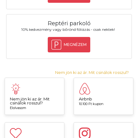
Reptéri parkoló
10% kedvezmény vagy bőrönd fóliázás - csak nektek!
MEGNÉZEM
Nem jön ki az ár. Mit csinálok rosszul?
Nem jön ki az ár. Mit
Airbnb
csinálok rosszul?
10.100 Ft kupon
Elolvasom