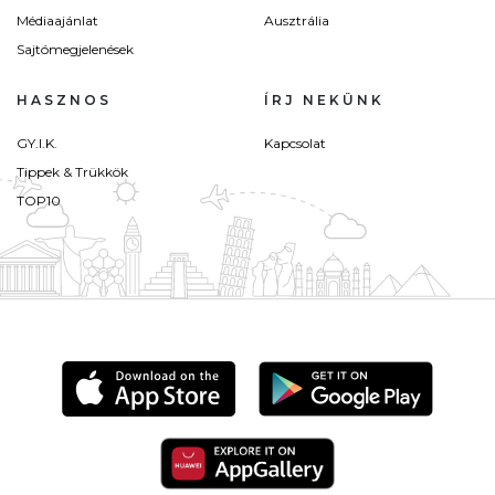
Médiaajánlat
Ausztrália
Sajtómegjelenések
HASZNOS
ÍRJ NEKÜNK
GY.I.K.
Kapcsolat
Tippek & Trükkök
TOP10