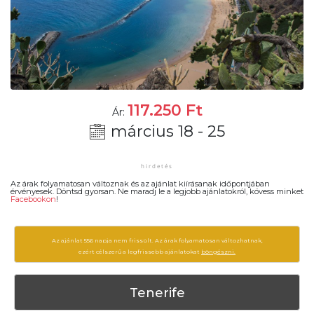
117.250
Ft
Ár:
március 18 - 25
Az árak folyamatosan változnak és az ajánlat kiírásanak időpontjában
érvényesek. Döntsd gyorsan. Ne maradj le a legjobb ajánlatokról, kövess minket
Facebookon
!
Az ajánlat 556 napja nem frissült. Az árak folyamatosan változhatnak,
ezért célszerű a legfrissebb ajánlatokat
böngészni.
Tenerife