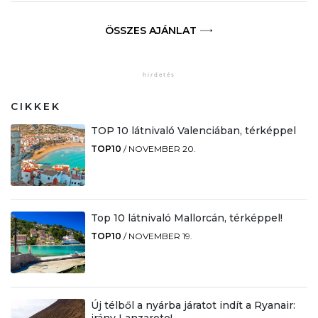
ÖSSZES AJÁNLAT
CIKKEK
TOP 10 látnivaló Valenciában, térképpel
TOP10
/
NOVEMBER 20.
Top 10 látnivaló Mallorcán, térképpel!
TOP10
/
NOVEMBER 19.
Új télből a nyárba járatot indít a Ryanair:
irány Lanzarote!