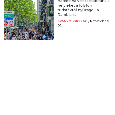
Barcelona visszacsábítaná a
helyieket a folyton
turistáktól nyüzsgő La
Rambla-ra
SPANYOLORSZÁG
/
NOVEMBER
02.