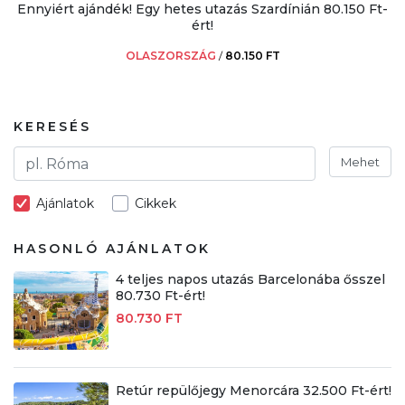
Ennyiért ajándék! Egy hetes utazás Szardínián 80.150 Ft-
ért!
OLASZORSZÁG
/
80.150 FT
KERESÉS
Mehet
Ajánlatok
Cikkek
HASONLÓ AJÁNLATOK
4 teljes napos utazás Barcelonába ősszel
80.730 Ft-ért!
80.730 FT
Retúr repülőjegy Menorcára 32.500 Ft-ért!