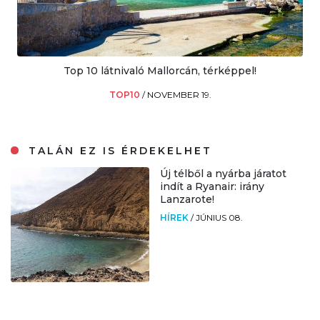
Top 10 látnivaló Mallorcán, térképpel!
TOP10
/
NOVEMBER 19.
TALÁN EZ IS ÉRDEKELHET
Új télből a nyárba járatot
indít a Ryanair: irány
Lanzarote!
HÍREK
/
JÚNIUS 08.