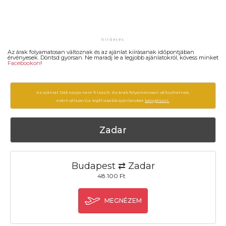
Az árak folyamatosan változnak és az ajánlat kiírásanak időpontjában
érvényesek. Döntsd gyorsan. Ne maradj le a legjobb ajánlatokról, kövess minket
Facebookon
!
Az ajánlat 1243 napja nem frissült. Az árak folyamatosan változhatnak,
ezért célszerű a legfrissebb ajánlatokat
böngészni.
Zadar
Budapest ⇄ Zadar
48.100 Ft
MEGNÉZEM