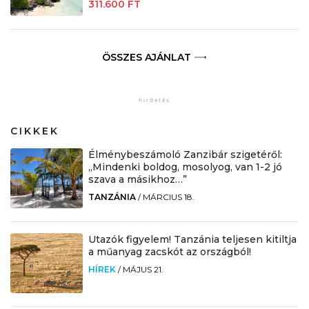
311.600 FT
ÖSSZES AJÁNLAT
CIKKEK
Élménybeszámoló Zanzibár szigetéről:
„Mindenki boldog, mosolyog, van 1-2 jó
szava a másikhoz…”
TANZÁNIA
/
MÁRCIUS 18.
Utazók figyelem! Tanzánia teljesen kitiltja
a műanyag zacskót az országból!
HÍREK
/
MÁJUS 21.