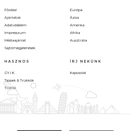
Főoldal
Európa
Ajánlatok
Ázsia
Adatvédelem
Amerika
Impresszum
Afrika
Médiaajánlat
Ausztrália
Sajtómegjelenések
HASZNOS
ÍRJ NEKÜNK
GY.I.K.
Kapcsolat
Tippek & Trükkök
TOP10