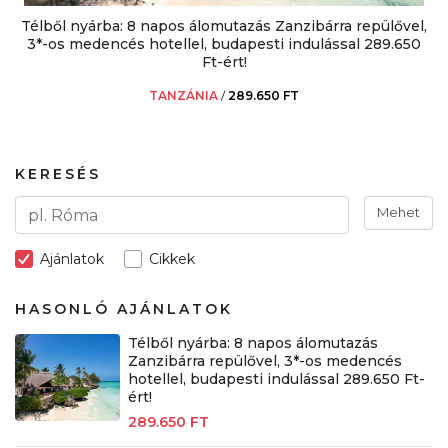
Télből nyárba: 8 napos álomutazás Zanzibárra repülővel,
3*-os medencés hotellel, budapesti indulással 289.650
Ft-ért!
TANZÁNIA
/
289.650 FT
KERESÉS
Mehet
Ajánlatok
Cikkek
HASONLÓ AJÁNLATOK
Télből nyárba: 8 napos álomutazás
Zanzibárra repülővel, 3*-os medencés
hotellel, budapesti indulással 289.650 Ft-
ért!
289.650 FT