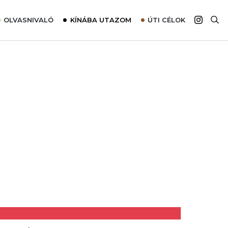
OLVASNIVALÓ
KÍNÁBA UTAZOM
ÚTI CÉLOK
Top 10 látnivalók térképpel
Európa
Tudnivalók az ajánlatok lefoglalásához
Ázsia
Tippek & Trükkök
Amerika
Utazómajom – CitySIM kártya a világutazóknak
Afrika
Interjú
Ausztrália
Élménybeszámolók
Szállodalátogatás
Sajtómegjelenések