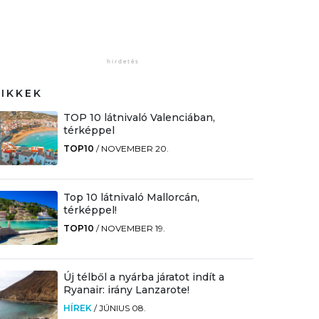
CIKKEK
TOP 10 látnivaló Valenciában,
térképpel
TOP10
/
NOVEMBER 20.
Top 10 látnivaló Mallorcán,
térképpel!
TOP10
/
NOVEMBER 19.
Új télből a nyárba járatot indít a
Ryanair: irány Lanzarote!
HÍREK
/
JÚNIUS 08.