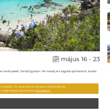
május 16 - 23
an érvényesek. Döntsd gyorsan. Ne maradj le a legjobb ajánlatokról, kövess
m frissült. Az árak folyamatosan változhatnak,
ű a legfrissebb ajánlatokat
böngészni.