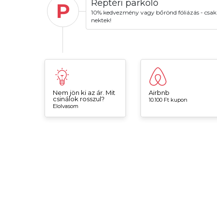
Reptéri parkoló
P
10% kedvezmény vagy bőrönd fóliázás - csak
nektek!
Nem jön ki az ár. Mit
Airbnb
csinálok rosszul?
10.100 Ft kupon
Elolvasom