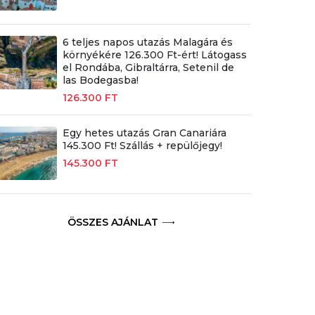
6 teljes napos utazás Malagára és
környékére 126.300 Ft-ért! Látogass
el Rondába, Gibraltárra, Setenil de
las Bodegasba!
126.300 FT
Egy hetes utazás Gran Canariára
145.300 Ft! Szállás + repülőjegy!
145.300 FT
ÖSSZES AJÁNLAT