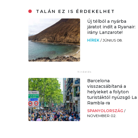
TALÁN EZ IS ÉRDEKELHET
Új télből a nyárba
járatot indít a Ryanair:
irány Lanzarote!
HÍREK
/
JÚNIUS 08.
Barcelona
visszacsábítaná a
helyieket a folyton
turistáktól nyüzsgő La
Rambla-ra
SPANYOLORSZÁG
/
NOVEMBER 02.