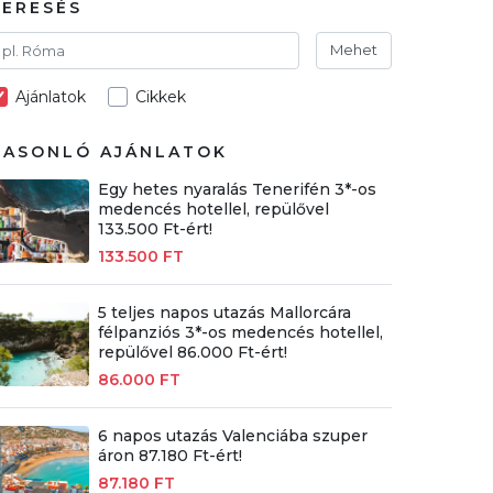
KERESÉS
Mehet
Ajánlatok
Cikkek
HASONLÓ AJÁNLATOK
Egy hetes nyaralás Tenerifén 3*-os
medencés hotellel, repülővel
133.500 Ft-ért!
133.500 FT
5 teljes napos utazás Mallorcára
félpanziós 3*-os medencés hotellel,
repülővel 86.000 Ft-ért!
86.000 FT
6 napos utazás Valenciába szuper
áron 87.180 Ft-ért!
87.180 FT