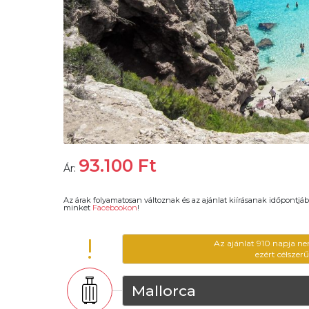
93.100
Ft
Ár:
Az árak folyamatosan változnak és az ajánlat kiírásanak időpontjáb
minket
Facebookon
!
!
Az ajánlat 910 napja ne
ezért célszer
Mallorca