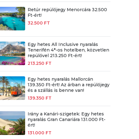
Retúr repülőjegy Menorcára 32.500
Ft-ért!
32.500 FT
Egy hetes All Inclusive nyaralás
Tenerifén 4*-os hotelben, közvetlen
repülővel 213.250 Ft-ért!
213.250 FT
Egy hetes nyaralás Mallorcán
139.350 Ft-ért! Az árban a repülőjegy
és a szállás is benne van!
139.350 FT
Irány a Kanári-szigetek: Egy hetes
nyaralás Gran Canariára 131.000 Ft-
ért!
131.000 FT