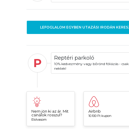
LEFOGLALOM EGYBEN UTAZÁSI IRODÁN KERES
Reptéri parkoló
P
10% kedvezmény vagy bőrönd fóliázás - csak
nektek!
Nem jön ki az ár. Mit
Airbnb
csinálok rosszul?
10.100 Ft kupon
Elolvasom