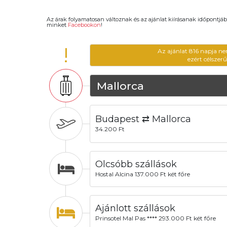
Az árak folyamatosan változnak és az ajánlat kiírásanak időpontjáb
minket
Facebookon
!
!
Az ajánlat 816 napja ne
ezért célszer
Mallorca
Budapest ⇄ Mallorca
34.200 Ft
Olcsóbb szállások
Hostal Alcina 137.000 Ft két főre
Ajánlott szállások
Prinsotel Mal Pas **** 293.000 Ft két főre