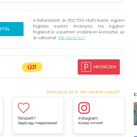
A feltüntetett ár (102.700 HUF) külön, egyéni
foglalás esetén érvényes. Ha egyben
ZTÜL
foglalod le a partner irodánkon keresztül, az
ár változhat.
Mit jelent ez?
ÚJ!
MEGNÉZEM
Nem jön ki az ár. Mit csinálok rosszul?
Tetszett?
Instagram
Segíts egy megosztással!
Kövess minket!