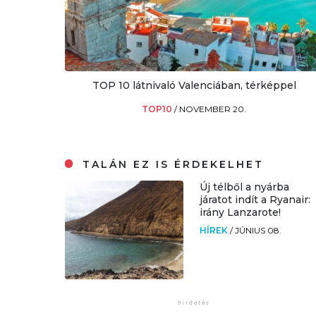
TOP 10 látnivaló Valenciában, térképpel
TOP10
/
NOVEMBER 20.
TALÁN EZ IS ÉRDEKELHET
Új télből a nyárba
járatot indít a Ryanair:
irány Lanzarote!
HÍREK
/
JÚNIUS 08.