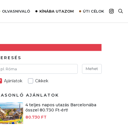
OLVASNIVALÓ
KÍNÁBA UTAZOM
ÚTI CÉLOK
Top 10 látnivalók térképpel
Európa
Tudnivalók az ajánlatok lefoglalásához
Ázsia
Tippek & Trükkök
Amerika
Utazómajom – CitySIM kártya a világutazóknak
Afrika
KERESÉS
Interjú
Ausztrália
Mehet
Élménybeszámolók
Ajánlatok
Cikkek
Szállodalátogatás
Sajtómegjelenések
HASONLÓ AJÁNLATOK
4 teljes napos utazás Barcelonába
ősszel 80.730 Ft-ért!
80.730 FT