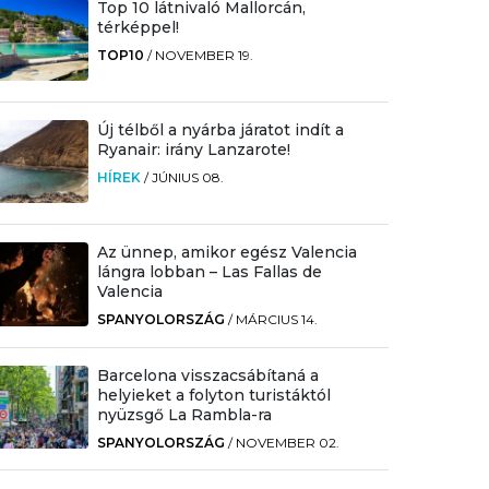
Top 10 látnivaló Mallorcán,
térképpel!
TOP10
/
NOVEMBER 19.
Új télből a nyárba járatot indít a
Ryanair: irány Lanzarote!
HÍREK
/
JÚNIUS 08.
Az ünnep, amikor egész Valencia
lángra lobban – Las Fallas de
Valencia
SPANYOLORSZÁG
/
MÁRCIUS 14.
Barcelona visszacsábítaná a
helyieket a folyton turistáktól
nyüzsgő La Rambla-ra
SPANYOLORSZÁG
/
NOVEMBER 02.