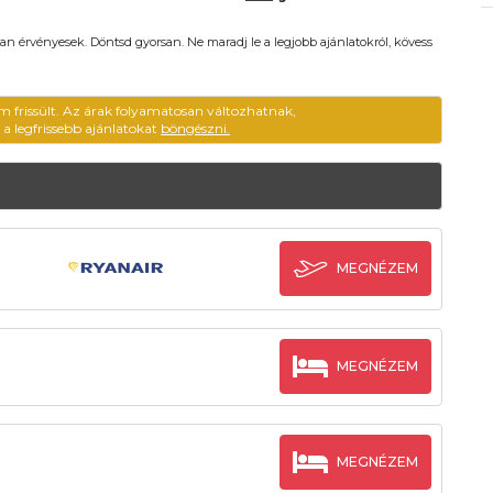
an érvényesek. Döntsd gyorsan. Ne maradj le a legjobb ajánlatokról, kövess
m frissült. Az árak folyamatosan változhatnak,
ű a legfrissebb ajánlatokat
böngészni.
MEGNÉZEM
MEGNÉZEM
MEGNÉZEM