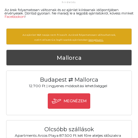
Az árak folyamatosan változnak és az ajánlat kiírásanak időpontjában
érvényesek. Döntsd gyorsan. Ne maradj le a legjobb ajánlatokról, kövess minket
Facebookon
!
Az ajánlat 1821 napja nem frissült. Az árak folyamatosan változhatnak,
ezért célszerű a legfrissebb ajánlatokat
böngészni.
Mallorca
Budapest ⇄ Mallorca
12.700 Ft | ingyenes módosítási lehetőséggel
MEGNÉZEM
Olcsóbb szállások
Apartments Arcos Playa 87.500 Ft két főre ateljes időszakra