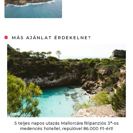
MÁS AJÁNLAT ÉRDEKELNE?
5 teljes napos utazás Mallorcára félpanziós 3*-os
medencés hotellel, repülővel 86.000 Ft-ért!