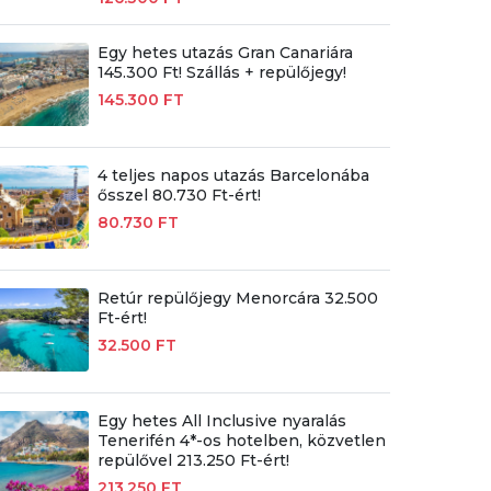
Egy hetes utazás Gran Canariára
145.300 Ft! Szállás + repülőjegy!
145.300 FT
4 teljes napos utazás Barcelonába
ősszel 80.730 Ft-ért!
80.730 FT
Retúr repülőjegy Menorcára 32.500
Ft-ért!
32.500 FT
Egy hetes All Inclusive nyaralás
Tenerifén 4*-os hotelben, közvetlen
repülővel 213.250 Ft-ért!
213.250 FT