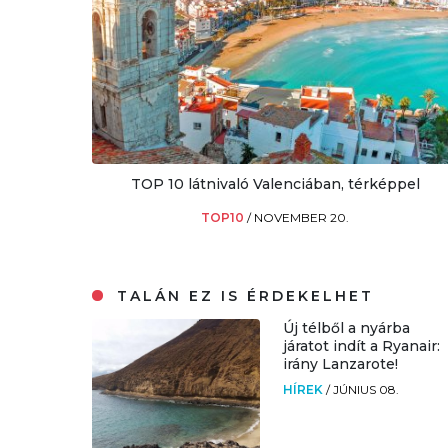
TOP 10 látnivaló Valenciában, térképpel
TOP10
/
NOVEMBER 20.
TALÁN EZ IS ÉRDEKELHET
Új télből a nyárba
járatot indít a Ryanair:
irány Lanzarote!
HÍREK
/
JÚNIUS 08.