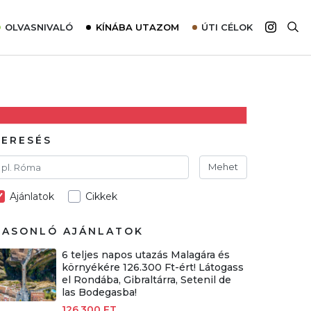
OLVASNIVALÓ
KÍNÁBA UTAZOM
ÚTI CÉLOK
Top 10 látnivalók térképpel
Európa
Tudnivalók az ajánlatok lefoglalásához
Ázsia
Tippek & Trükkök
Amerika
Utazómajom – CitySIM kártya a világutazóknak
Afrika
KERESÉS
Interjú
Ausztrália
Mehet
Élménybeszámolók
Ajánlatok
Cikkek
Szállodalátogatás
Sajtómegjelenések
HASONLÓ AJÁNLATOK
6 teljes napos utazás Malagára és
környékére 126.300 Ft-ért! Látogass
el Rondába, Gibraltárra, Setenil de
las Bodegasba!
126.300 FT