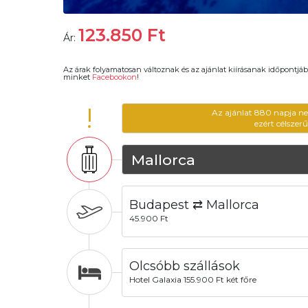
123.850
Ft
Ár:
Az árak folyamatosan változnak és az ajánlat kiírásanak időpontjáb
minket
Facebookon
!
!
Az ajánlat 880 napja ne
ezért célszer
Mallorca
Budapest ⇄ Mallorca
45.900 Ft
Olcsóbb szállások
Hotel Galaxia 155.900 Ft két főre