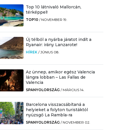
Top 10 látnivaló Mallorcán,
térképpel!
TOP10
/
NOVEMBER 19.
Új télből a nyárba járatot indít a
Ryanair: irány Lanzarote!
HÍREK
/
JÚNIUS 08.
Az ünnep, amikor egész Valencia
lángra lobban – Las Fallas de
Valencia
SPANYOLORSZÁG
/
MÁRCIUS 14.
Barcelona visszacsábítaná a
helyieket a folyton turistáktól
nyüzsgő La Rambla-ra
SPANYOLORSZÁG
/
NOVEMBER 02.