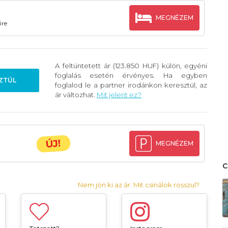
MEGNÉZEM
őre
A feltüntetett ár (123.850 HUF) külön, egyéni
foglalás esetén érvényes. Ha egyben
ZTÜL
foglalod le a partner irodánkon keresztül, az
ár változhat.
Mit jelent ez?
ÚJ!
MEGNÉZEM
Nem jön ki az ár. Mit csinálok rosszul?