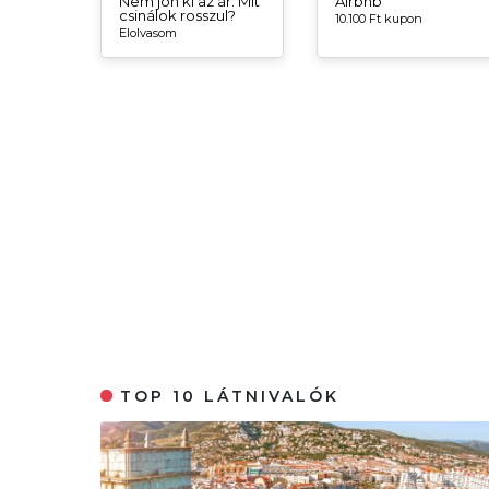
Nem jön ki az ár. Mit
Airbnb
csinálok rosszul?
10.100 Ft kupon
Elolvasom
TOP 10 LÁTNIVALÓK