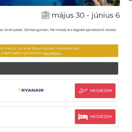
május 30 - június 6
an érvényesek. Döntsd gyorsan. Ne maradj le a legjobb ajánlatokról, kövess
m frissült. Az árak folyamatosan változhatnak,
ű a legfrissebb ajánlatokat
böngészni.
MEGNÉZEM
MEGNÉZEM