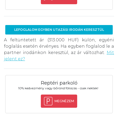
LEFOGLALOM EGYBEN UTAZÁSI IRODÁN KERESZTÜL
A feltüntetett ár (313.000 HUF) külön, egyéni
foglalás esetén érvényes. Ha egyben foglalod le a
partner irodánkon keresztül, az ár változhat.
Mit
jelent ez?
Reptéri parkoló
10% kedvezmény vagy bőrönd fóliázás - csak nektek!
MEGNÉZEM