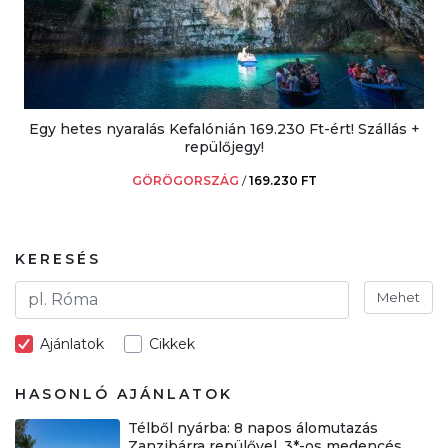
Egy hetes nyaralás Kefalónián 169.230 Ft-ért! Szállás +
repülőjegy!
GÖRÖGORSZÁG
/
169.230 FT
KERESÉS
Mehet
Ajánlatok
Cikkek
HASONLÓ AJÁNLATOK
Télből nyárba: 8 napos álomutazás
Zanzibárra repülővel, 3*-os medencés