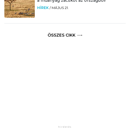
a műanyag zacskót az országból!
HÍREK
/
MÁJUS 21.
ÖSSZES CIKK