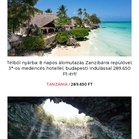
Télből nyárba: 8 napos álomutazás Zanzibárra repülővel,
3*-os medencés hotellel, budapesti indulással 289.650
Ft-ért!
TANZÁNIA
/
289.650 FT