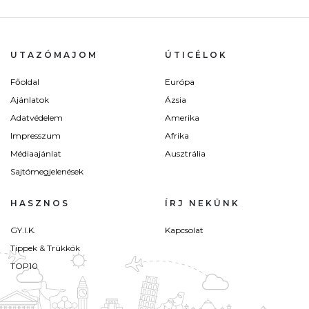
UTAZÓMAJOM
ÚTICÉLOK
Főoldal
Európa
Ajánlatok
Ázsia
Adatvédelem
Amerika
Impresszum
Afrika
Médiaajánlat
Ausztrália
Sajtómegjelenések
HASZNOS
ÍRJ NEKÜNK
GY.I.K.
Kapcsolat
Tippek & Trükkök
TOP10