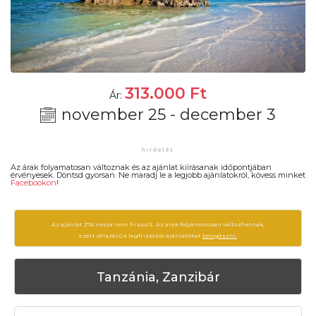
313.000
Ft
Ár:
november 25 - december 3
Az árak folyamatosan változnak és az ajánlat kiírásanak időpontjában
érvényesek. Döntsd gyorsan. Ne maradj le a legjobb ajánlatokról, kövess minket
Facebookon
!
Az ajánlat 276 napja nem frissült. Az árak folyamatosan változhatnak,
ezért célszerű a legfrissebb ajánlatokat
böngészni.
Tanzánia, Zanzibár