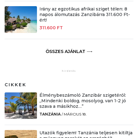
Irány az egzotikus afrikai sziget télen: 8
napos álomutazás Zanzibárra 311.600 Ft-
ért!
311.600 FT
ÖSSZES AJÁNLAT
CIKKEK
Élménybeszámoló Zanzibár szigetéről:
„Mindenki boldog, mosolyog, van 1-2 jó
szava a másikhoz…”
TANZÁNIA
/
MÁRCIUS 18.
Utazók figyelem! Tanzánia teljesen kitiltja