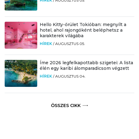
HÍREK
/
AUGUSZTUS 05.
Hello Kitty-őrület Tokióban: megnyílt a
hotel, ahol rajongóként beléphetsz a
karakterek világába
HÍREK
/
AUGUSZTUS 05.
Íme 2026 legfelkapottabb szigetei: A lista
élén egy karibi álomparadicsom végzett
HÍREK
/
AUGUSZTUS 04.
ÖSSZES CIKK