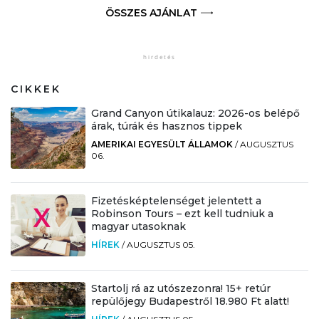
ÖSSZES AJÁNLAT
CIKKEK
Grand Canyon útikalauz: 2026-os belépő
árak, túrák és hasznos tippek
AMERIKAI EGYESÜLT ÁLLAMOK
/
AUGUSZTUS
06.
Fizetésképtelenséget jelentett a
Robinson Tours – ezt kell tudniuk a
magyar utasoknak
HÍREK
/
AUGUSZTUS 05.
Startolj rá az utószezonra! 15+ retúr
repülőjegy Budapestről 18.980 Ft alatt!