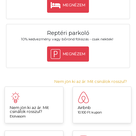
MEGNÉZEM
Reptéri parkoló
10% kedvezmény vagy bőrönd fóliázás - csak nektek!
MEGNÉZEM
Nem jön ki az ár. Mit csinálok rosszul?
Nem jön ki az ár. Mit
Airbnb
csinálok rosszul?
10.100 Ft kupon
Elolvasom