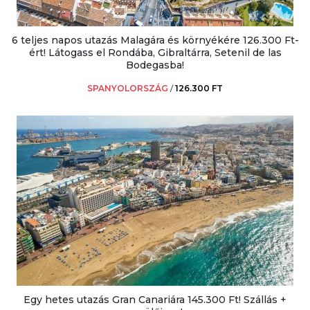
6 teljes napos utazás Malagára és környékére 126.300 Ft-
ért! Látogass el Rondába, Gibraltárra, Setenil de las
Bodegasba!
SPANYOLORSZÁG
/
126.300 FT
Egy hetes utazás Gran Canariára 145.300 Ft! Szállás +