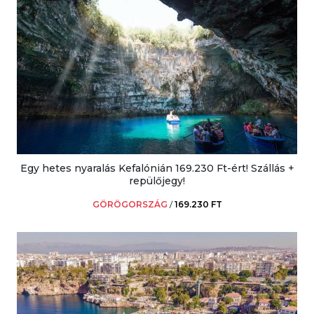
Egy hetes nyaralás Kefalónián 169.230 Ft-ért! Szállás +
repülőjegy!
GÖRÖGORSZÁG
/
169.230 FT