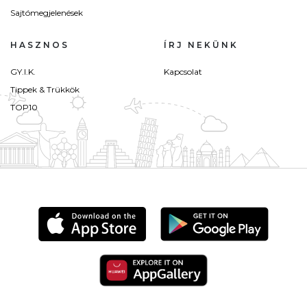
Sajtómegjelenések
HASZNOS
ÍRJ NEKÜNK
GY.I.K.
Kapcsolat
Tippek & Trükkök
TOP10