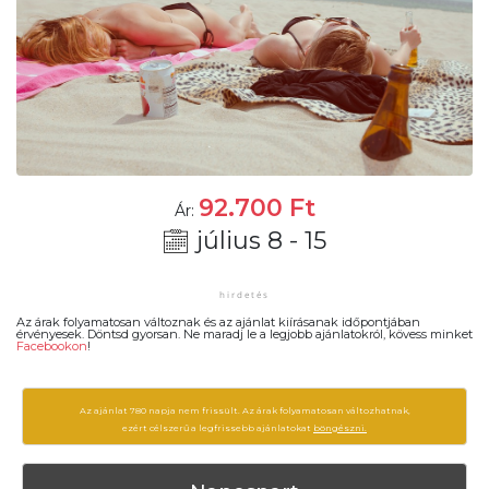
92.700
Ft
Ár:
július 8 - 15
Az árak folyamatosan változnak és az ajánlat kiírásanak időpontjában
érvényesek. Döntsd gyorsan. Ne maradj le a legjobb ajánlatokról, kövess minket
Facebookon
!
Az ajánlat 780 napja nem frissült. Az árak folyamatosan változhatnak,
ezért célszerű a legfrissebb ajánlatokat
böngészni.