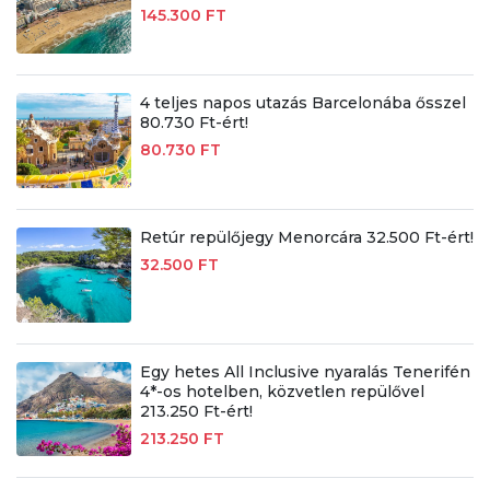
145.300 FT
4 teljes napos utazás Barcelonába ősszel
80.730 Ft-ért!
80.730 FT
Retúr repülőjegy Menorcára 32.500 Ft-ért!
32.500 FT
Egy hetes All Inclusive nyaralás Tenerifén
4*-os hotelben, közvetlen repülővel
213.250 Ft-ért!
213.250 FT