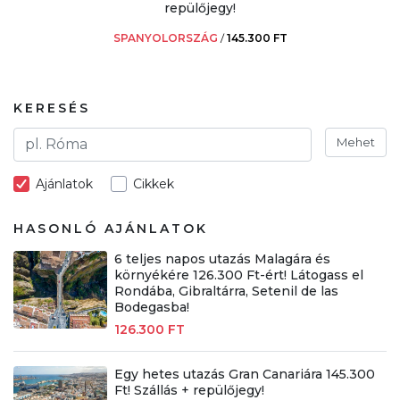
repülőjegy!
SPANYOLORSZÁG
/
145.300 FT
KERESÉS
Mehet
Ajánlatok
Cikkek
HASONLÓ AJÁNLATOK
6 teljes napos utazás Malagára és
környékére 126.300 Ft-ért! Látogass el
Rondába, Gibraltárra, Setenil de las
Bodegasba!
126.300 FT
Egy hetes utazás Gran Canariára 145.300
Ft! Szállás + repülőjegy!