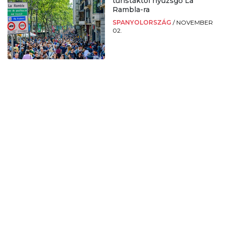
turistáktól nyüzsgő La
Rambla-ra
SPANYOLORSZÁG
/
NOVEMBER
02.