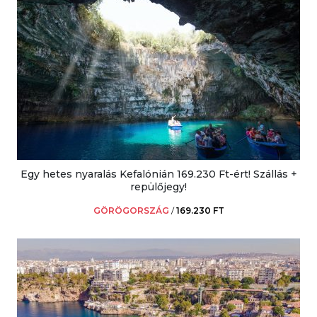
Egy hetes nyaralás Kefalónián 169.230 Ft-ért! Szállás +
repülőjegy!
GÖRÖGORSZÁG
/
169.230 FT