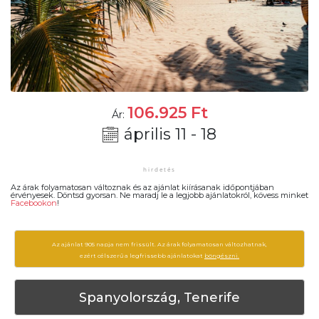
106.925
Ft
Ár:
április 11 - 18
Az árak folyamatosan változnak és az ajánlat kiírásanak időpontjában
érvényesek. Döntsd gyorsan. Ne maradj le a legjobb ajánlatokról, kövess minket
Facebookon
!
Az ajánlat 905 napja nem frissült. Az árak folyamatosan változhatnak,
ezért célszerű a legfrissebb ajánlatokat
böngészni.
Spanyolország, Tenerife