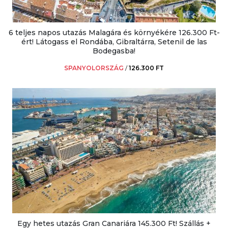
6 teljes napos utazás Malagára és környékére 126.300 Ft-
ért! Látogass el Rondába, Gibraltárra, Setenil de las
Bodegasba!
SPANYOLORSZÁG
/
126.300 FT
Egy hetes utazás Gran Canariára 145.300 Ft! Szállás +