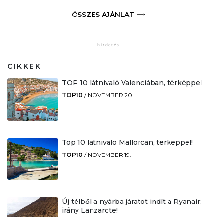
ÖSSZES AJÁNLAT
CIKKEK
TOP 10 látnivaló Valenciában, térképpel
TOP10
/
NOVEMBER 20.
Top 10 látnivaló Mallorcán, térképpel!
TOP10
/
NOVEMBER 19.
Új télből a nyárba járatot indít a Ryanair:
irány Lanzarote!