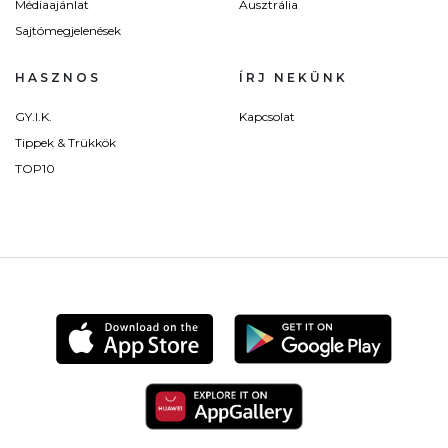
Médiaajánlat
Ausztrália
Sajtómegjelenések
HASZNOS
ÍRJ NEKÜNK
GY.I.K.
Kapcsolat
Tippek & Trükkök
TOP10