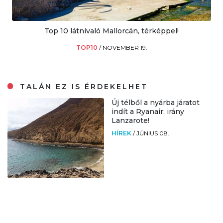
Top 10 látnivaló Mallorcán, térképpel!
TOP10
/
NOVEMBER 19.
TALÁN EZ IS ÉRDEKELHET
Új télből a nyárba járatot
indít a Ryanair: irány
Lanzarote!
HÍREK
/
JÚNIUS 08.