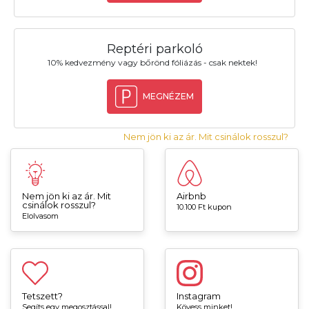
Reptéri parkoló
10% kedvezmény vagy bőrönd fóliázás - csak nektek!
MEGNÉZEM
Nem jön ki az ár. Mit csinálok rosszul?
Nem jön ki az ár. Mit
Airbnb
csinálok rosszul?
10.100 Ft kupon
Elolvasom
Tetszett?
Instagram
Segíts egy megosztással!
Kövess minket!