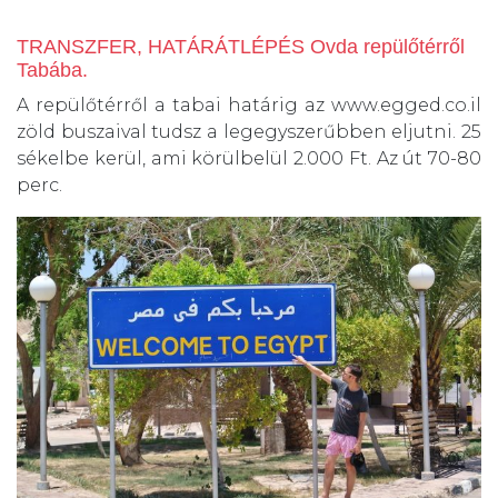
TRANSZFER, HATÁRÁTLÉPÉS Ovda repülőtérről
Tabába.
A repülőtérről a tabai határig az www.egged.co.il
zöld buszaival tudsz a legegyszerűbben eljutni. 25
sékelbe kerül, ami körülbelül 2.000 Ft. Az út 70-80
perc.