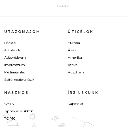
UTAZÓMAJOM
ÚTICÉLOK
Főoldal
Európa
Ajánlatok
Ázsia
Adatvédelem
Amerika
Impresszum
Afrika
Médiaajánlat
Ausztrália
Sajtómegjelenések
HASZNOS
ÍRJ NEKÜNK
GY.I.K.
Kapcsolat
Tippek & Trükkök
TOP10