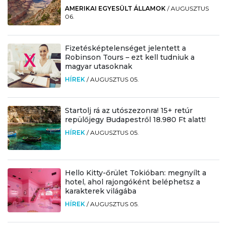
AMERIKAI EGYESÜLT ÁLLAMOK
/
AUGUSZTUS
06.
Fizetésképtelenséget jelentett a
Robinson Tours – ezt kell tudniuk a
magyar utasoknak
HÍREK
/
AUGUSZTUS 05.
Startolj rá az utószezonra! 15+ retúr
repülőjegy Budapestről 18.980 Ft alatt!
HÍREK
/
AUGUSZTUS 05.
Hello Kitty-őrület Tokióban: megnyílt a
hotel, ahol rajongóként beléphetsz a
karakterek világába
HÍREK
/
AUGUSZTUS 05.