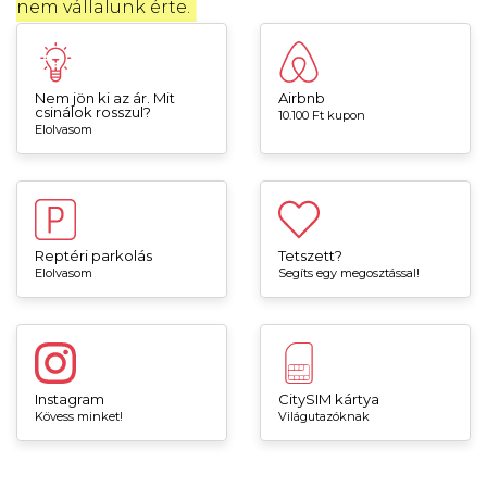
nem vállalunk érte.
Nem jön ki az ár. Mit
Airbnb
csinálok rosszul?
10.100 Ft kupon
Elolvasom
Reptéri parkolás
Tetszett?
Elolvasom
Segíts egy megosztással!
Instagram
CitySIM kártya
Kövess minket!
Világutazóknak