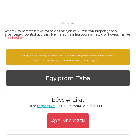
Az árak folyamatosan változnak és az ajánlat kiírásanak időpontjában
érvényesek. Döntsd gyorsan. Ne maradj le a legjobb ajánlatokról, kövess minket
Facebookon
!
Az ajánlat 2727 napja nem frissült. Az árak folyamatosan változhatnak,
ezért célszerű a legfrissebb ajánlatokat
böngészni.
Egyiptom, Taba
Bécs ⇄ Eilat
Ára
tagságival
9.500 Ft, nélküle 15.800 Ft !
MEGNÉZEM