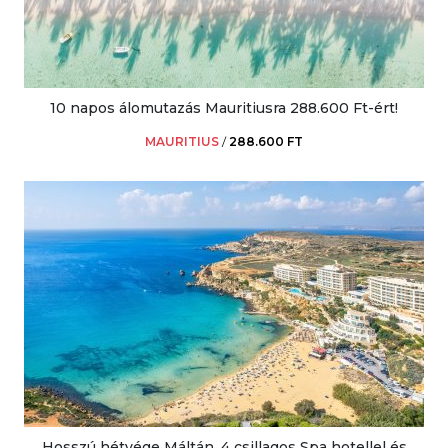
10 napos álomutazás Mauritiusra 288.600 Ft-ért!
MAURITIUS
/
288.600 FT
Hosszú hétvége Máltán, 4 csillagos Spa hotellel és