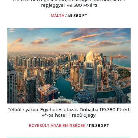
repjeggyel: 49.380 Ft-ért!
MÁLTA
/
49.380 FT
Télből nyárba: Egy hetes utazás Dubajba 119.380 Ft-ért!
4*-os hotel + repülőjegy!
EGYESÜLT ARAB EMÍRSÉGEK
/
119.380 FT