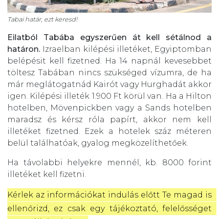
Tabai határ, ezt keresd!
Eilatból Tabába egyszerűen át kell sétálnod a
határon.
Izraelban kilépési illetéket, Egyiptomban
belépésit kell fizetned. Ha 14 napnál kevesebbet
töltesz Tabában nincs szükséged vízumra, de ha
már meglátogatnád Kairót vagy Hurghadát akkor
igen. Kilépési illeték 1.900 Ft körül van. Ha a Hilton
hotelben, Mövenpickben vagy a Sands hotelben
maradsz és kérsz róla papírt, akkor nem kell
illetéket fizetned. Ezek a hotelek száz méteren
belül találhatóak, gyalog megközelíthetőek.
Ha távolabbi helyekre mennél, kb. 8000 forint
illetéket kell fizetni.
Kérlek az információkat indulás előtt Te magad is 
ellenőrizd, ez csak egy tájékoztató, felelősséget 