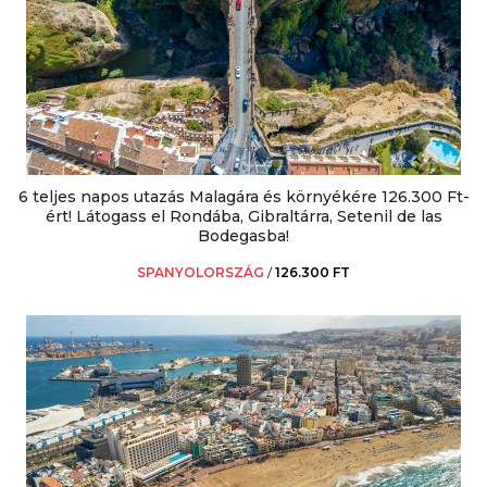
6 teljes napos utazás Malagára és környékére 126.300 Ft-
ért! Látogass el Rondába, Gibraltárra, Setenil de las
Bodegasba!
SPANYOLORSZÁG
/
126.300 FT