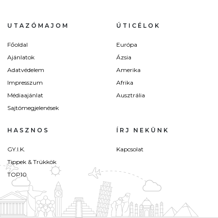
UTAZÓMAJOM
ÚTICÉLOK
Főoldal
Európa
Ajánlatok
Ázsia
Adatvédelem
Amerika
Impresszum
Afrika
Médiaajánlat
Ausztrália
Sajtómegjelenések
HASZNOS
ÍRJ NEKÜNK
GY.I.K.
Kapcsolat
Tippek & Trükkök
TOP10