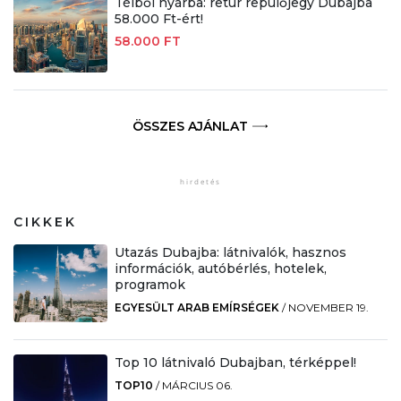
Télből nyárba: retúr repülőjegy Dubajba
58.000 Ft-ért!
58.000 FT
ÖSSZES AJÁNLAT
CIKKEK
Utazás Dubajba: látnivalók, hasznos
információk, autóbérlés, hotelek,
programok
EGYESÜLT ARAB EMÍRSÉGEK
/
NOVEMBER 19.
Top 10 látnivaló Dubajban, térképpel!
TOP10
/
MÁRCIUS 06.