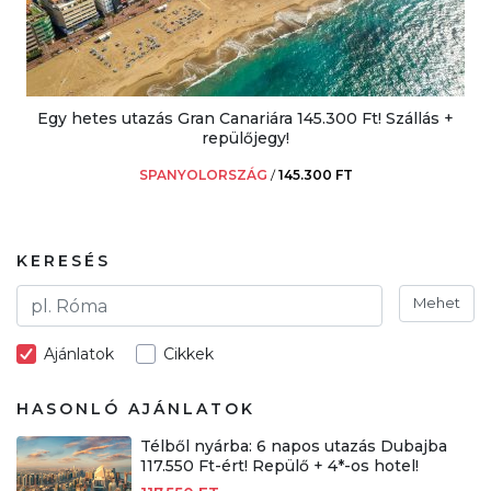
Egy hetes utazás Gran Canariára 145.300 Ft! Szállás +
repülőjegy!
SPANYOLORSZÁG
/
145.300 FT
KERESÉS
Mehet
Ajánlatok
Cikkek
HASONLÓ AJÁNLATOK
Télből nyárba: 6 napos utazás Dubajba
117.550 Ft-ért! Repülő + 4*-os hotel!