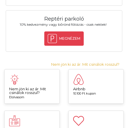
Reptéri parkoló
10% kedvezmény vagy bőrönd fóliázás - csak nektek!
MEGNÉZEM
Nem jön ki az ár. Mit csinálok rosszul?
Nem jön ki az ár. Mit
Airbnb
csinálok rosszul?
10.100 Ft kupon
Elolvasom