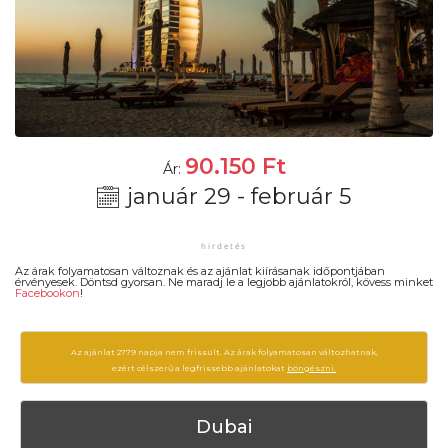
90.150
Ft
Ár:
január 29 - február 5
Az árak folyamatosan változnak és az ajánlat kiírásanak időpontjában
érvényesek. Döntsd gyorsan. Ne maradj le a legjobb ajánlatokról, kövess minket
Facebookon
!
Az ajánlat 2779 napja nem frissült. Az árak folyamatosan változhatnak,
ezért célszerű a legfrissebb ajánlatokat
böngészni.
Dubai