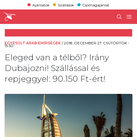
Ajánlatok
Szállások
Csomagajánlat
EGYESÜLT ARAB EMÍRSÉGEK
/
2018. DECEMBER 27. CSÜTÖRTÖK -
13:50
Eleged van a télből? Irány
Dubajozni! Szállással és
repjeggyel: 90.150 Ft-ért!