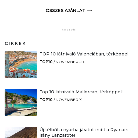
ÖSSZES AJÁNLAT
CIKKEK
TOP 10 látnivaló Valenciában, térképpel
TOP10
/
NOVEMBER 20.
Top 10 látnivaló Mallorcán, térképpel!
TOP10
/
NOVEMBER 19.
Új télből a nyárba járatot indít a Ryanair:
irány Lanzarote!