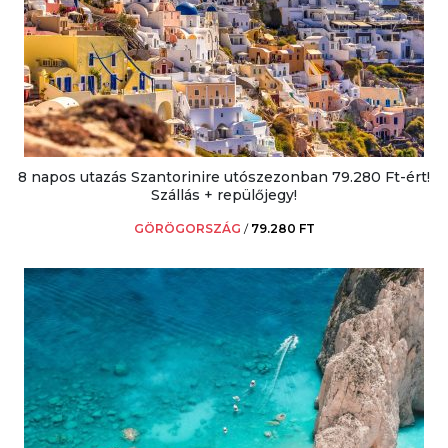
8 napos utazás Szantorinire utószezonban 79.280 Ft-ért!
Szállás + repülőjegy!
GÖRÖGORSZÁG
/
79.280 FT