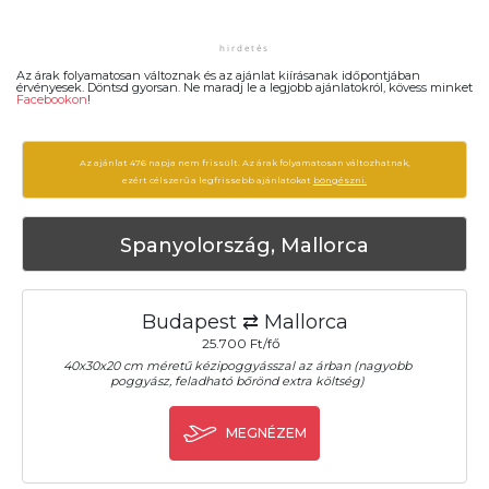
Az árak folyamatosan változnak és az ajánlat kiírásanak időpontjában
érvényesek. Döntsd gyorsan. Ne maradj le a legjobb ajánlatokról, kövess minket
Facebookon
!
Az ajánlat 476 napja nem frissült. Az árak folyamatosan változhatnak,
ezért célszerű a legfrissebb ajánlatokat
böngészni.
Spanyolország, Mallorca
Budapest ⇄ Mallorca
25.700 Ft/fő
40x30x20 cm méretű kézipoggyásszal az árban (nagyobb
poggyász, feladható bőrönd extra költség)
MEGNÉZEM