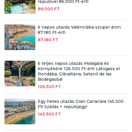
repülővel 86.000 Ft-ért!
86.000 FT
6 napos utazás Valenciába szuper áron
87.180 Ft-ért!
87.180 FT
6 teljes napos utazás Malagára és
környékére 126.300 Ft-ért! Látogass el
Rondába, Gibraltárra, Setenil de las
Bodegasba!
126.300 FT
Egy hetes utazás Gran Canariára 145.300
Ft! Szállás + repülőjegy!
145.300 FT