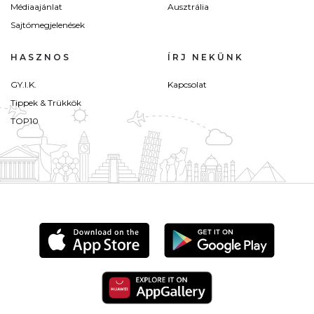
Médiaajánlat
Ausztrália
Sajtómegjelenések
HASZNOS
ÍRJ NEKÜNK
GY.I.K.
Kapcsolat
Tippek & Trükkök
TOP10