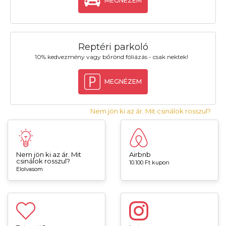
MEGNÉZEM
Reptéri parkoló
10% kedvezmény vagy bőrönd fóliázás - csak nektek!
MEGNÉZEM
Nem jön ki az ár. Mit csinálok rosszul?
Nem jön ki az ár. Mit
Airbnb
csinálok rosszul?
10.100 Ft kupon
Elolvasom