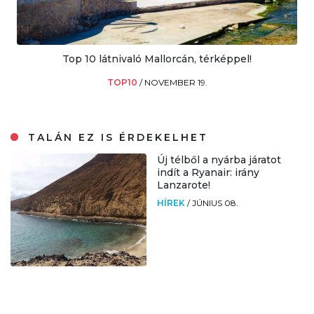
Top 10 látnivaló Mallorcán, térképpel!
TOP10
/
NOVEMBER 19.
TALÁN EZ IS ÉRDEKELHET
Új télből a nyárba járatot
indít a Ryanair: irány
Lanzarote!
HÍREK
/
JÚNIUS 08.