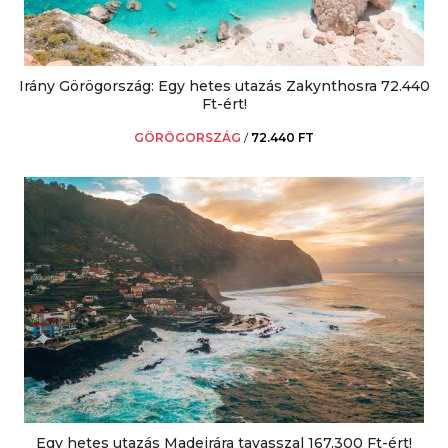
Irány Görögország: Egy hetes utazás Zakynthosra 72.440
Ft-ért!
GÖRÖGORSZÁG
/
72.440 FT
Egy hetes utazás Madeirára tavasszal 167.300 Ft-ért!