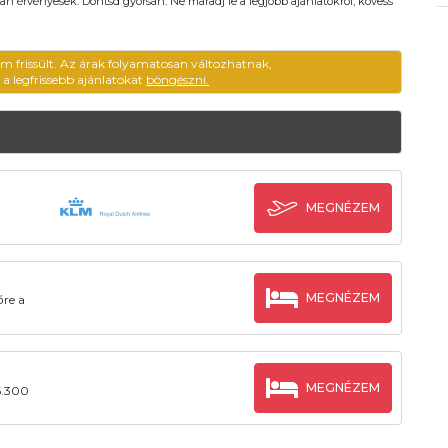
an érvényesek. Döntsd gyorsan. Ne maradj le a legjobb ajánlatokról, kövess
em frissült. Az árak folyamatosan változhatnak,
ű a legfrissebb ajánlatokat
böngészni.
MEGNÉZEM
MEGNÉZEM
őre a
MEGNÉZEM
5.300