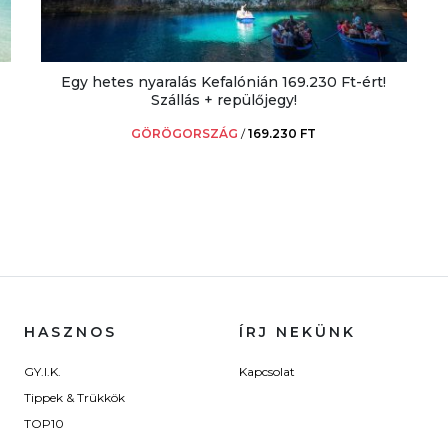
Egy hetes nyaralás Kefalónián 169.230 Ft-ért!
Szállás + repülőjegy!
GÖRÖGORSZÁG
/
169.230 FT
HASZNOS
ÍRJ NEKÜNK
GY.I.K.
Kapcsolat
Tippek & Trükkök
TOP10