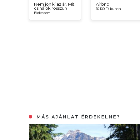
Nem jön ki az ár. Mit
Airbnb
csinálok rosszul?
10.100 Ft kupon
Elolvasom
MÁS AJÁNLAT ÉRDEKELNE?