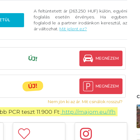
A feltüntetett ár (263.250 HUF) külön, egyéni
foglalás esetén érvényes. Ha egyben
ZTÜL
foglalod le a partner irodánkon keresztül, az
ár változhat.
Mit jelent ez?
ÚJ!
MEGNÉZEM
ÚJ!
MEGNÉZEM
Nem jön ki az ár. Mit csinálok rosszul?
b PCR teszt 11.900 Ft:
 http://majom.eu/Ifh