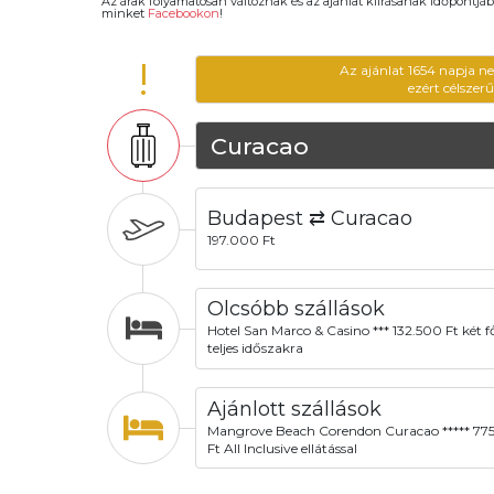
Az árak folyamatosan változnak és az ajánlat kiírásanak időpontjáb
minket
Facebookon
!
!
Az ajánlat 1654 napja n
ezért célszer
Curacao
Budapest ⇄ Curacao
197.000 Ft
Olcsóbb szállások
Hotel San Marco & Casino *** 132.500 Ft két f
teljes időszakra
Ajánlott szállások
Mangrove Beach Corendon Curacao ***** 77
Ft All Inclusive ellátással