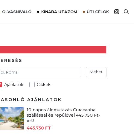
OLVASNIVALÓ
KÍNÁBA UTAZOM
ÚTI CÉLOK
Top 10 látnivalók térképpel
Európa
Tudnivalók az ajánlatok lefoglalásához
Ázsia
Tippek & Trükkök
Amerika
Utazómajom – CitySIM kártya a világutazóknak
Afrika
KERESÉS
Interjú
Ausztrália
Mehet
Élménybeszámolók
Ajánlatok
Cikkek
Szállodalátogatás
Sajtómegjelenések
HASONLÓ AJÁNLATOK
10 napos álomutazás Curacaoba
szállással és repülővel 445.750 Ft-
ért!
445.750 FT