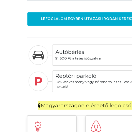
LEFOGLALOM EGYBEN UTAZÁSI IRODÁN KERES
Autóbérlés
91.600 Ft a teljes időszakra
Reptéri parkoló
P
10% kedvezmény vagy bőrönd fóliázás - csak
nektek!
🧪Magyarországon elérhető legolcsób