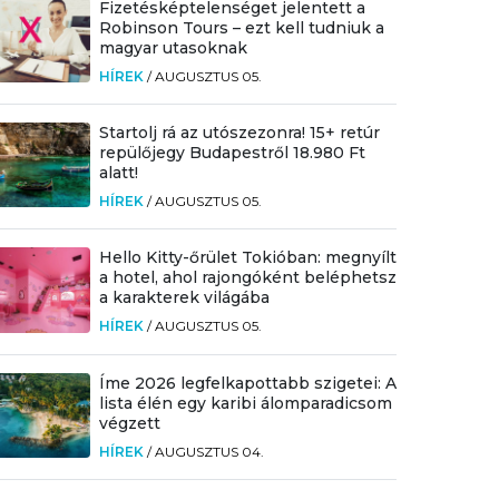
Fizetésképtelenséget jelentett a
Robinson Tours – ezt kell tudniuk a
magyar utasoknak
HÍREK
/
AUGUSZTUS 05.
Startolj rá az utószezonra! 15+ retúr
repülőjegy Budapestről 18.980 Ft
alatt!
HÍREK
/
AUGUSZTUS 05.
Hello Kitty-őrület Tokióban: megnyílt
a hotel, ahol rajongóként beléphetsz
a karakterek világába
HÍREK
/
AUGUSZTUS 05.
Íme 2026 legfelkapottabb szigetei: A
lista élén egy karibi álomparadicsom
végzett
HÍREK
/
AUGUSZTUS 04.