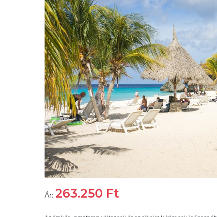
263.250
Ft
Ár: