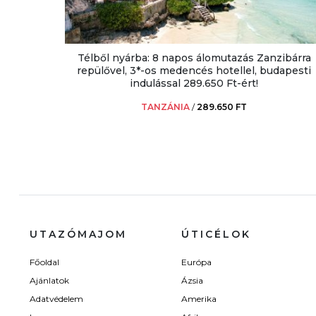
Télből nyárba: 8 napos álomutazás Zanzibárra
repülővel, 3*-os medencés hotellel, budapesti
indulással 289.650 Ft-ért!
TANZÁNIA
/
289.650 FT
UTAZÓMAJOM
ÚTICÉLOK
Főoldal
Európa
Ajánlatok
Ázsia
Adatvédelem
Amerika