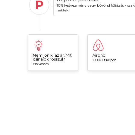
P
10% kedvezmény vagy bőrönd fóliázás - csak
nektek!
Nem jön ki az ár. Mit
Airbnb
csinálok rosszul?
10.100 Ft kupon
Elolvasom