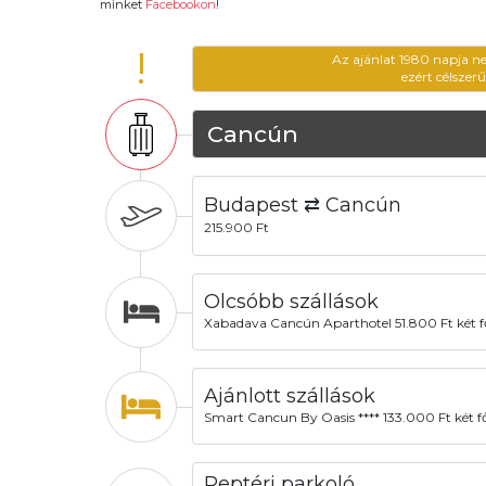
minket
Facebookon
!
!
Az ajánlat 1980 napja n
ezért célszer
Cancún
Budapest ⇄ Cancún
215.900 Ft
Olcsóbb szállások
Xabadava Cancún Aparthotel 51.800 Ft két f
Ajánlott szállások
Smart Cancun By Oasis **** 133.000 Ft két f
Reptéri parkoló