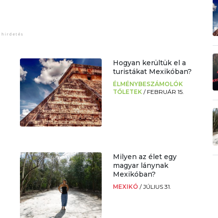
Hogyan kerültük el a
turistákat Mexikóban?
ÉLMÉNYBESZÁMOLÓK
TŐLETEK
/
FEBRUÁR 15.
Milyen az élet egy
magyar lánynak
Mexikóban?
MEXIKÓ
/
JÚLIUS 31.