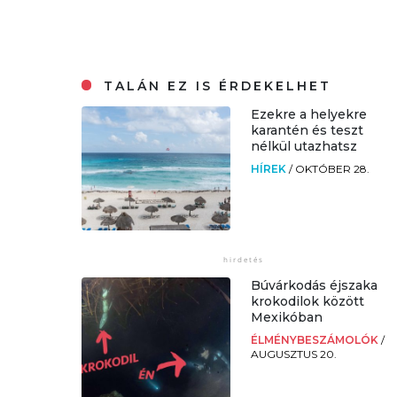
TALÁN EZ IS ÉRDEKELHET
Ezekre a helyekre
karantén és teszt
nélkül utazhatsz
HÍREK
/
OKTÓBER 28.
Búvárkodás éjszaka
krokodilok között
Mexikóban
ÉLMÉNYBESZÁMOLÓK
/
AUGUSZTUS 20.