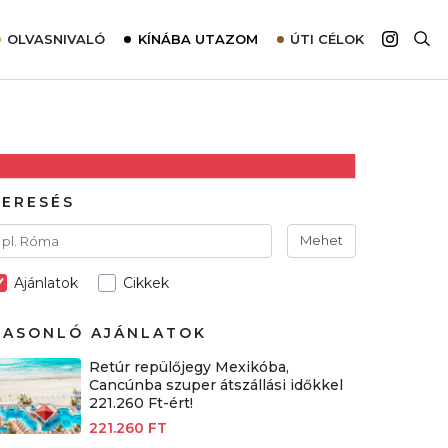
OLVASNIVALÓ
KÍNÁBA UTAZOM
ÚTI CÉLOK
Top 10 látnivalók térképpel
Európa
Tudnivalók az ajánlatok lefoglalásához
Ázsia
Tippek & Trükkök
Amerika
Utazómajom – CitySIM kártya a világutazóknak
Afrika
KERESÉS
Interjú
Ausztrália
Mehet
Élménybeszámolók
Ajánlatok
Cikkek
Szállodalátogatás
Sajtómegjelenések
HASONLÓ AJÁNLATOK
Retúr repülőjegy Mexikóba,
Cancúnba szuper átszállási időkkel
221.260 Ft-ért!
221.260 FT