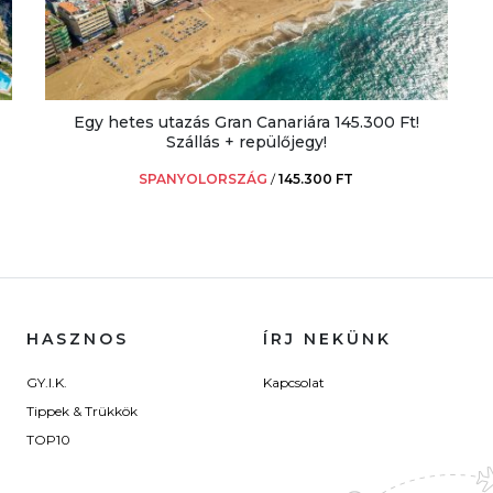
Egy hetes utazás Gran Canariára 145.300 Ft!
Szállás + repülőjegy!
SPANYOLORSZÁG
/
145.300 FT
HASZNOS
ÍRJ NEKÜNK
GY.I.K.
Kapcsolat
Tippek & Trükkök
TOP10