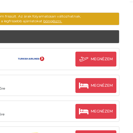
em frissült. Az árak folyamatosan változhatnak,
ű a legfrissebb ajánlatokat
böngészni.
MEGNÉZEM
MEGNÉZEM
őre
MEGNÉZEM
őre