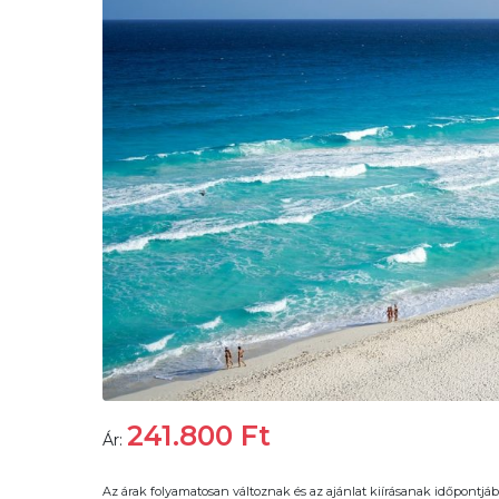
241.800
Ft
Ár:
Az árak folyamatosan változnak és az ajánlat kiírásanak időpontjáb