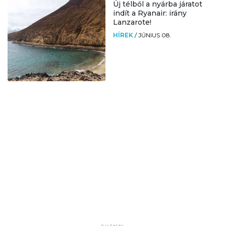
Új télből a nyárba járatot
indít a Ryanair: irány
Lanzarote!
HÍREK
/
JÚNIUS 08.