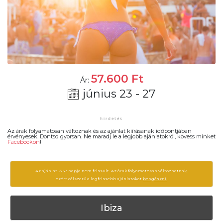
57.600
Ft
Ár:
június 23 - 27
Az árak folyamatosan változnak és az ajánlat kiírásanak időpontjában
érvényesek. Döntsd gyorsan. Ne maradj le a legjobb ajánlatokról, kövess minket
Facebookon
!
Az ajánlat 2737 napja nem frissült. Az árak folyamatosan változhatnak,
ezért célszerű a legfrissebb ajánlatokat
böngészni.
Ibiza