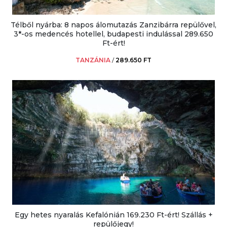
Télből nyárba: 8 napos álomutazás Zanzibárra repülővel,
3*-os medencés hotellel, budapesti indulással 289.650
Ft-ért!
TANZÁNIA
/
289.650 FT
Egy hetes nyaralás Kefalónián 169.230 Ft-ért! Szállás +
repülőjegy!