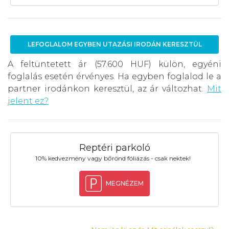
LEFOGLALOM EGYBEN UTAZÁSI IRODÁN KERESZTÜL
A feltüntetett ár (57.600 HUF) külön, egyéni
foglalás esetén érvényes. Ha egyben foglalod le a
partner irodánkon keresztül, az ár változhat.
Mit
jelent ez?
Reptéri parkoló
10% kedvezmény vagy bőrönd fóliázás - csak nektek!
MEGNÉZEM