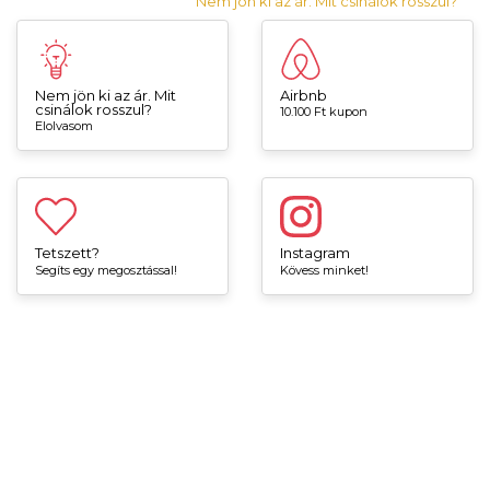
Nem jön ki az ár. Mit csinálok rosszul?
Nem jön ki az ár. Mit
Airbnb
csinálok rosszul?
10.100 Ft kupon
Elolvasom
Tetszett?
Instagram
Segíts egy megosztással!
Kövess minket!