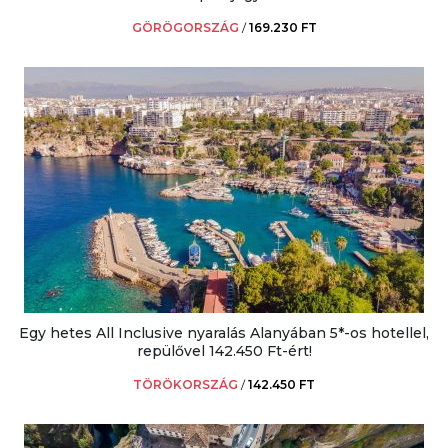
GÖRÖGORSZÁG
/
169.230 FT
Egy hetes All Inclusive nyaralás Alanyában 5*-os hotellel,
repülővel 142.450 Ft-ért!
TÖRÖKORSZÁG
/
142.450 FT