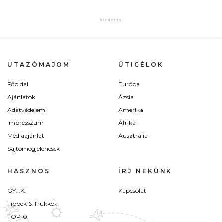
UTAZÓMAJOM
ÚTICÉLOK
Főoldal
Európa
Ajánlatok
Ázsia
Adatvédelem
Amerika
Impresszum
Afrika
Médiaajánlat
Ausztrália
Sajtómegjelenések
HASZNOS
ÍRJ NEKÜNK
GY.I.K.
Kapcsolat
Tippek & Trükkök
TOP10