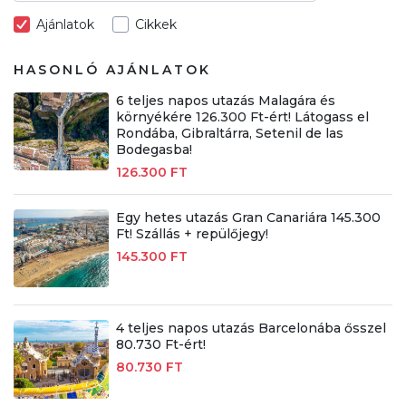
Ajánlatok
Cikkek
HASONLÓ AJÁNLATOK
6 teljes napos utazás Malagára és
környékére 126.300 Ft-ért! Látogass el
Rondába, Gibraltárra, Setenil de las
Bodegasba!
126.300 FT
Egy hetes utazás Gran Canariára 145.300
Ft! Szállás + repülőjegy!
145.300 FT
4 teljes napos utazás Barcelonába ősszel
80.730 Ft-ért!
80.730 FT