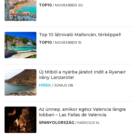
TOP10
/
NOVEMBER 20.
Top 10 látnivaló Mallorcán, térképpel!
TOP10
/
NOVEMBER 19.
Új télből a nyárba járatot indít a Ryanair:
irány Lanzarote!
HÍREK
/
JÚNIUS 08.
Az ünnep, amikor egész Valencia lángra
lobban – Las Fallas de Valencia
SPANYOLORSZÁG
/
MÁRCIUS 14.