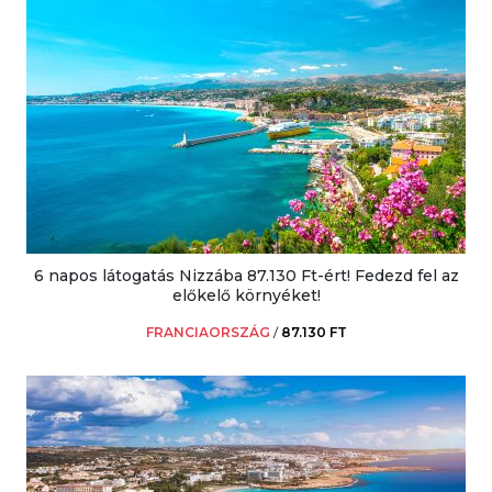
6 napos látogatás Nizzába 87.130 Ft-ért! Fedezd fel az
előkelő környéket!
FRANCIAORSZÁG
/
87.130 FT