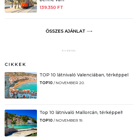
139.350 FT
ÖSSZES AJÁNLAT
CIKKEK
TOP 10 látnivaló Valenciában, térképpel
TOP10
/
NOVEMBER 20.
Top 10 látnivaló Mallorcán, térképpel!
TOP10
/
NOVEMBER 19.