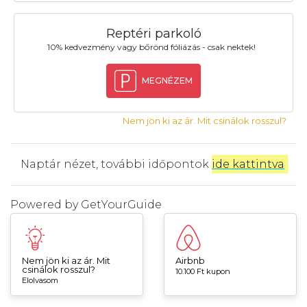
Reptéri parkoló
10% kedvezmény vagy bőrönd fóliázás - csak nektek!
MEGNÉZEM
Nem jön ki az ár. Mit csinálok rosszul?
Naptár nézet, további időpontok
ide kattintva
.
Powered by
GetYourGuide
Nem jön ki az ár. Mit
Airbnb
csinálok rosszul?
10.100 Ft kupon
Elolvasom