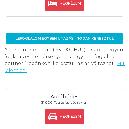
MEGNÉZEM
LEFOGLALOM EGYBEN UTAZÁSI IRODÁN KERESZTÜL
A feltüntetett ár (193.100 HUF) külön, egyéni
foglalás esetén érvényes. Ha egyben foglalod le a
partner irodánkon keresztül, az ár változhat.
Mit
jelent ez?
Autóbérlés
31.900 Ft a teljes időszakra
MEGNÉZEM