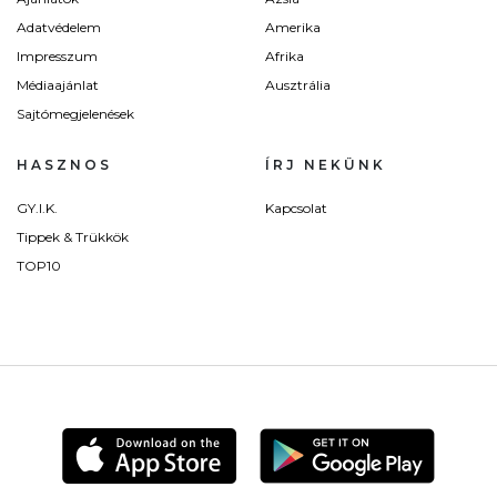
Adatvédelem
Amerika
Impresszum
Afrika
Médiaajánlat
Ausztrália
Sajtómegjelenések
HASZNOS
ÍRJ NEKÜNK
GY.I.K.
Kapcsolat
Tippek & Trükkök
TOP10