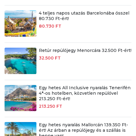
4 teljes napos utazás Barcelonába ősszel
80.730 Ft-ért!
80.730 FT
Retúr repülőjegy Menorcára 32.500 Ft-ért!
32.500 FT
Egy hetes All Inclusive nyaralás Tenerifén
4*-os hotelben, közvetlen repülővel
213.250 Ft-ért!
213.250 FT
Egy hetes nyaralás Mallorcán 139.350 Ft-
ért! Az árban a repülőjegy és a szállás is
benne van!