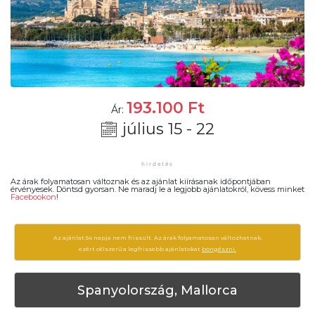
193.100
Ft
Ár:
július 15 - 22
Az árak folyamatosan változnak és az ajánlat kiírásanak időpontjában
érvényesek. Döntsd gyorsan. Ne maradj le a legjobb ajánlatokról, kövess minket
Facebookon
!
Az ajánlat 54 napja nem frissült. Az árak folyamatosan változhatnak,
ezért célszerű a legfrissebb ajánlatokat
böngészni.
Spanyolország, Mallorca