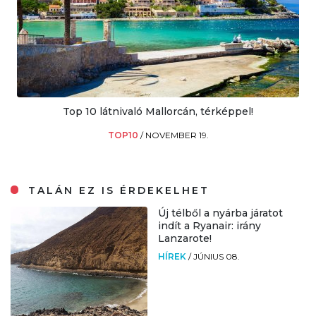
Top 10 látnivaló Mallorcán, térképpel!
TOP10
/
NOVEMBER 19.
TALÁN EZ IS ÉRDEKELHET
Új télből a nyárba járatot
indít a Ryanair: irány
Lanzarote!
HÍREK
/
JÚNIUS 08.