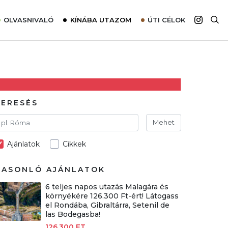
OLVASNIVALÓ
KÍNÁBA UTAZOM
ÚTI CÉLOK
Top 10 látnivalók térképpel
Európa
Tudnivalók az ajánlatok lefoglalásához
Ázsia
Tippek & Trükkök
Amerika
Utazómajom – CitySIM kártya a világutazóknak
Afrika
KERESÉS
Interjú
Ausztrália
Mehet
Élménybeszámolók
Ajánlatok
Cikkek
Szállodalátogatás
Sajtómegjelenések
HASONLÓ AJÁNLATOK
6 teljes napos utazás Malagára és
környékére 126.300 Ft-ért! Látogass
el Rondába, Gibraltárra, Setenil de
las Bodegasba!
126.300 FT