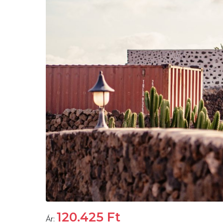
120.425
Ft
Ár: