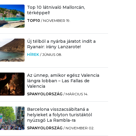
Top 10 látnivaló Mallorcán,
térképpel!
TOP10
/
NOVEMBER 19.
Új télből a nyárba járatot indít a
Ryanair: irány Lanzarote!
HÍREK
/
JÚNIUS 08.
Az ünnep, amikor egész Valencia
lángra lobban – Las Fallas de
Valencia
SPANYOLORSZÁG
/
MÁRCIUS 14.
Barcelona visszacsábítaná a
helyieket a folyton turistáktól
nyüzsgő La Rambla-ra
SPANYOLORSZÁG
/
NOVEMBER 02.