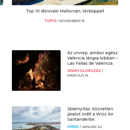
Top 10 látnivaló Mallorcán, térképpel!
TOP10
/
NOVEMBER 19.
Az ünnep, amikor egész
Valencia lángra lobban –
Las Fallas de Valencia
SPANYOLORSZÁG
/
MÁRCIUS 14.
Járatnyitás: Közvetlen
járatot indít a Wizz Air
Santanderbe
HÍREK
/
JANUÁR 24.