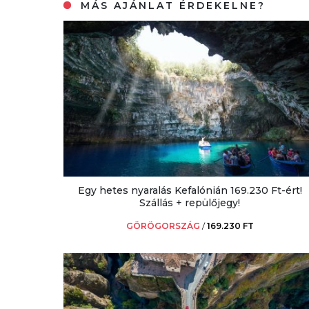
MÁS AJÁNLAT ÉRDEKELNE?
Egy hetes nyaralás Kefalónián 169.230 Ft-ért!
Szállás + repülőjegy!
GÖRÖGORSZÁG
/
169.230 FT