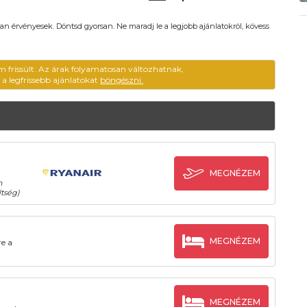
an érvényesek. Döntsd gyorsan. Ne maradj le a legjobb ajánlatokról, kövess
m frissült. Az árak folyamatosan változhatnak,
ű a legfrissebb ajánlatokat
böngészni.
MEGNÉZEM
n
tség)
MEGNÉZEM
e a
MEGNÉZEM