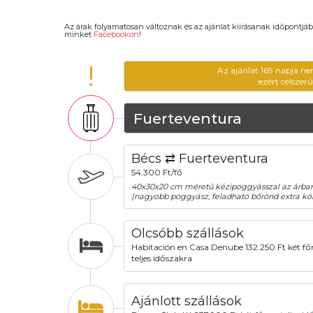
Az árak folyamatosan változnak és az ajánlat kiírásanak időpontjáb
minket
Facebookon
!
!
Az ajánlat 169 napja ne
ezért célszer
Fuerteventura
Bécs ⇄ Fuerteventura
54.300 Ft/fő
40x30x20 cm méretű kézipoggyásszal az árba
(nagyobb poggyász, feladható bőrönd extra köl
Olcsóbb szállások
Habitación en Casa Denube 132.250 Ft két főr
teljes időszakra
Ajánlott szállások