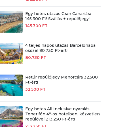
Egy hetes utazás Gran Canariára
145.300 Ft! Szállás + repülőjegy!
145.300 FT
4 teljes napos utazás Barcelonába
ősszel 80.730 Ft-ért!
80.730 FT
Retúr repülőjegy Menorcára 32.500
Ft-ért!
32.500 FT
Egy hetes All Inclusive nyaralás
Tenerifén 4*-os hotelben, közvetlen
repülővel 213.250 Ft-ért!
213.250 FT