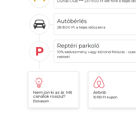
Dunas Club *** 237.900 Ft két főre a teljes id
Autóbérlés
28.800 Ft a teljes időszakra
Reptéri parkoló
P
10% kedvezmény vagy bőrönd fóliázás - csak
nektek!
Nem jön ki az ár. Mit
Airbnb
csinálok rosszul?
10.100 Ft kupon
Elolvasom