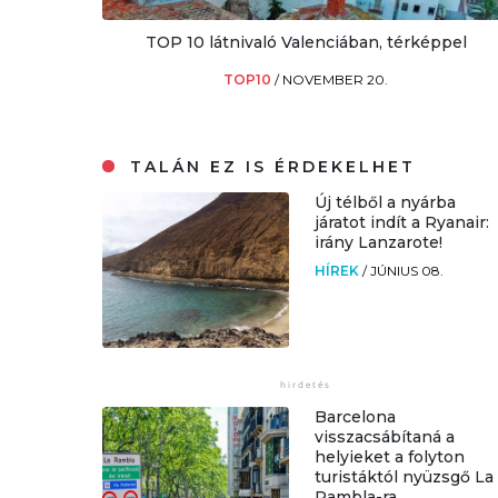
TOP 10 látnivaló Valenciában, térképpel
TOP10
/
NOVEMBER 20.
TALÁN EZ IS ÉRDEKELHET
Új télből a nyárba
járatot indít a Ryanair:
irány Lanzarote!
HÍREK
/
JÚNIUS 08.
Barcelona
visszacsábítaná a
helyieket a folyton
turistáktól nyüzsgő La
Rambla-ra