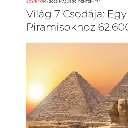
EGYIPTOM
/
2025. MÁJUS 30. PÉNTEK - 17:14
Világ 7 Csodája: Egy
Piramisokhoz 62.600