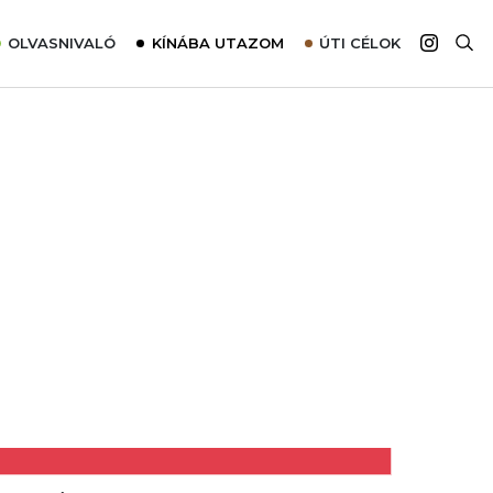
OLVASNIVALÓ
KÍNÁBA UTAZOM
ÚTI CÉLOK
Top 10 látnivalók térképpel
Európa
Tudnivalók az ajánlatok lefoglalásához
Ázsia
Tippek & Trükkök
Amerika
Utazómajom – CitySIM kártya a világutazóknak
Afrika
Interjú
Ausztrália
Élménybeszámolók
Szállodalátogatás
Sajtómegjelenések