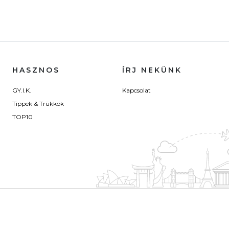
HASZNOS
ÍRJ NEKÜNK
GY.I.K.
Kapcsolat
Tippek & Trükkök
TOP10