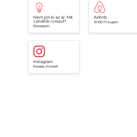
Nem jön ki az ár. Mit
Airbnb
csinálok rosszul?
10.100 Ft kupon
Elolvasom
Instagram
Kövess minket!