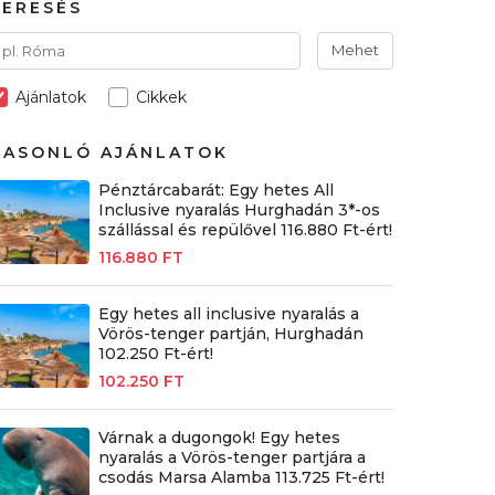
KERESÉS
Mehet
Ajánlatok
Cikkek
HASONLÓ AJÁNLATOK
Pénztárcabarát: Egy hetes All
Inclusive nyaralás Hurghadán 3*-os
szállással és repülővel 116.880 Ft-ért!
116.880 FT
Egy hetes all inclusive nyaralás a
Vörös-tenger partján, Hurghadán
102.250 Ft-ért!
102.250 FT
Várnak a dugongok! Egy hetes
nyaralás a Vörös-tenger partjára a
csodás Marsa Alamba 113.725 Ft-ért!