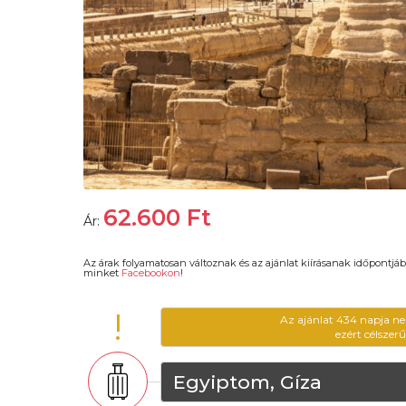
62.600
Ft
Ár:
Az árak folyamatosan változnak és az ajánlat kiírásanak időpontjáb
minket
Facebookon
!
!
Az ajánlat 434 napja ne
ezért célszer
Egyiptom, Gíza