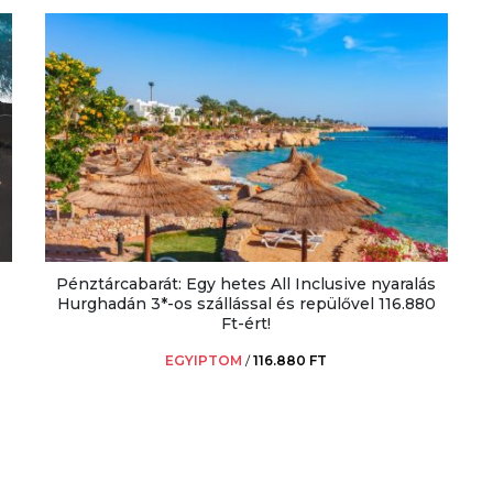
Pénztárcabarát: Egy hetes All Inclusive nyaralás
Hurghadán 3*-os szállással és repülővel 116.880
Ft-ért!
EGYIPTOM
/
116.880 FT