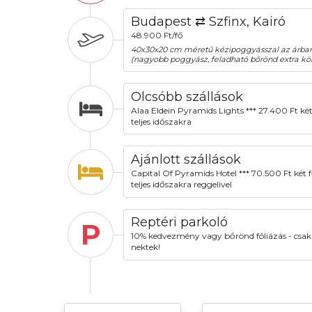
Budapest ⇄ Szfinx, Kairó
48.900 Ft/fő
40x30x20 cm méretű kézipoggyásszal az árba
(nagyobb poggyász, feladható bőrönd extra köl
Olcsóbb szállások
Alaa Eldein Pyramids Lights *** 27.400 Ft két
teljes időszakra
Ajánlott szállások
Capital Of Pyramids Hotel *** 70.500 Ft két f
teljes időszakra reggelivel
Reptéri parkoló
P
10% kedvezmény vagy bőrönd fóliázás - csak
nektek!