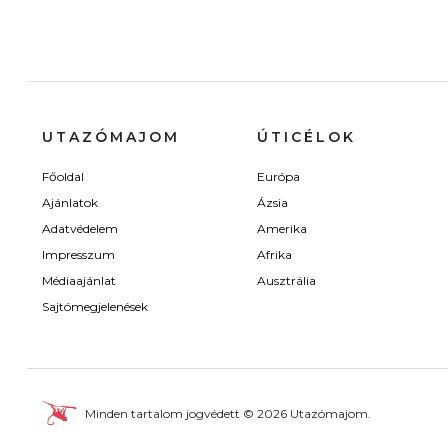
UTAZÓMAJOM
ÚTICÉLOK
Főoldal
Európa
Ajánlatok
Ázsia
Adatvédelem
Amerika
Impresszum
Afrika
Médiaajánlat
Ausztrália
Sajtómegjelenések
Minden tartalom jogvédett © 2026 Utazómajom.