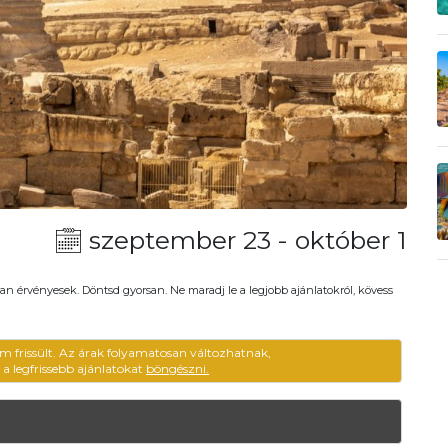
szeptember 23 - október 1
an érvényesek. Döntsd gyorsan. Ne maradj le a legjobb ajánlatokról, kövess
m frissült. Az árak folyamatosan változhatnak,
ű a legfrissebb ajánlatokat
böngészni.