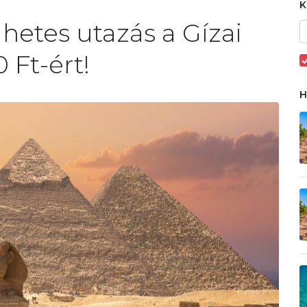
 hetes utazás a Gízai
 Ft-ért!