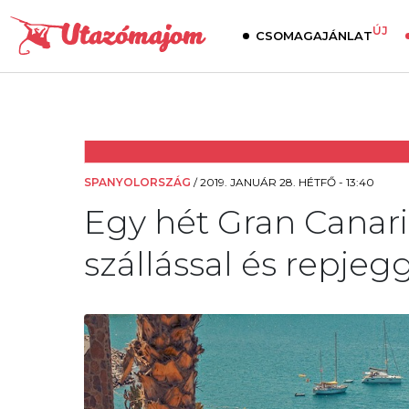
ÚJ
CSOMAGAJÁNLAT
SPANYOLORSZÁG
/
2019. JANUÁR 28. HÉTFŐ - 13:40
Egy hét Gran Canari
szállással és repjegg