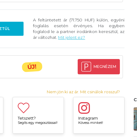
A feltüntetett ár (71.750 HUF) külön, egyéni
foglalás esetén érvényes. Ha egyben
ZTÜL
foglalod le a partner irodánkon keresztül, az
ár változhat.
Mit jelent ez?
ÚJ!
MEGNÉZEM
Nem jön ki az ár. Mit csinálok rosszul?
Tetszett?
Instagram
Segíts egy megosztással!
Kövess minket!