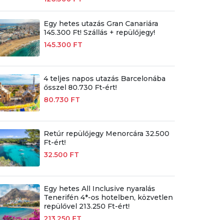
Egy hetes utazás Gran Canariára
145.300 Ft! Szállás + repülőjegy!
145.300 FT
4 teljes napos utazás Barcelonába
ősszel 80.730 Ft-ért!
80.730 FT
Retúr repülőjegy Menorcára 32.500
Ft-ért!
32.500 FT
Egy hetes All Inclusive nyaralás
Tenerifén 4*-os hotelben, közvetlen
repülővel 213.250 Ft-ért!
213.250 FT