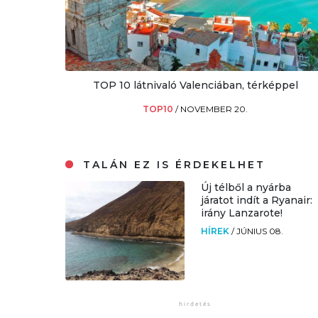
TOP 10 látnivaló Valenciában, térképpel
TOP10
/
NOVEMBER 20.
TALÁN EZ IS ÉRDEKELHET
Új télből a nyárba
járatot indít a Ryanair:
irány Lanzarote!
HÍREK
/
JÚNIUS 08.