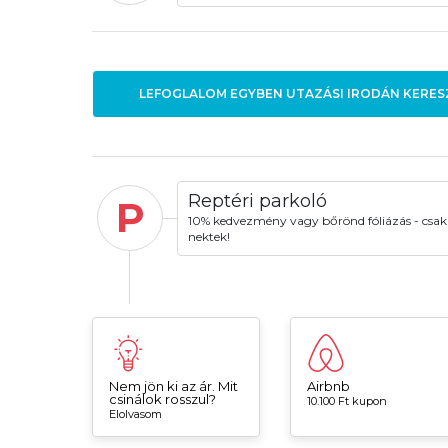
LEFOGLALOM EGYBEN UTAZÁSI IRODÁN KERES
Reptéri parkoló
P
10% kedvezmény vagy bőrönd fóliázás - csak
nektek!
Nem jön ki az ár. Mit
Airbnb
csinálok rosszul?
10.100 Ft kupon
Elolvasom