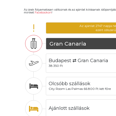
Az árak folyamatosan változnak és az ajánlat kiírásanak időpontjáb
minket
Facebookon
!
!
Az ajánlat 2747 napja n
ezért célszer
Gran Canaria
Budapest ⇄ Gran Canaria
38.350 Ft
Olcsóbb szállások
City Room Las Palmas 66.800 Ft két főre
Ajánlott szállások