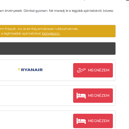
an érvényesek. Döntsd gyorsan. Ne maradj le a legjobb ajánlatokról, kövess
em frissült. Az árak folyamatosan változhatnak,
ű a legfrissebb ajánlatokat
böngészni.
MEGNÉZEM
MEGNÉZEM
MEGNÉZEM