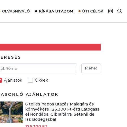
OLVASNIVALÓ
KÍNÁBA UTAZOM
ÚTI CÉLOK
Top 10 látnivalók térképpel
Európa
Tudnivalók az ajánlatok lefoglalásához
Ázsia
Tippek & Trükkök
Amerika
Utazómajom – CitySIM kártya a világutazóknak
Afrika
KERESÉS
Interjú
Ausztrália
Mehet
Élménybeszámolók
Ajánlatok
Cikkek
Szállodalátogatás
Sajtómegjelenések
HASONLÓ AJÁNLATOK
6 teljes napos utazás Malagára és
környékére 126.300 Ft-ért! Látogass
el Rondába, Gibraltárra, Setenil de
las Bodegasba!
126.300 FT