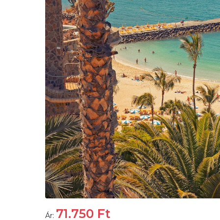
71.750
Ft
Ár: