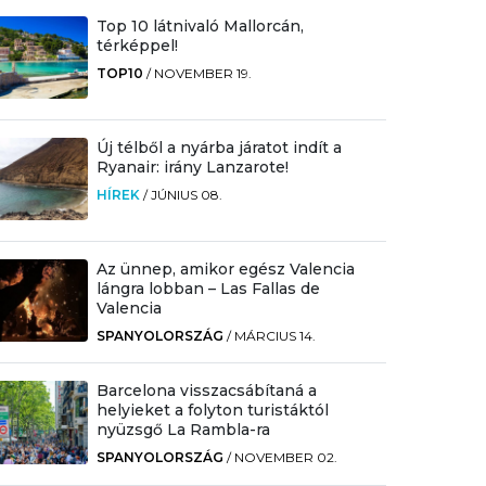
Top 10 látnivaló Mallorcán,
térképpel!
TOP10
/
NOVEMBER 19.
Új télből a nyárba járatot indít a
Ryanair: irány Lanzarote!
HÍREK
/
JÚNIUS 08.
Az ünnep, amikor egész Valencia
lángra lobban – Las Fallas de
Valencia
SPANYOLORSZÁG
/
MÁRCIUS 14.
Barcelona visszacsábítaná a
helyieket a folyton turistáktól
nyüzsgő La Rambla-ra
SPANYOLORSZÁG
/
NOVEMBER 02.